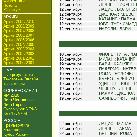
Фиорентина
12 сентября
ЛЕЧЧЕ
:
ФИОРЕНТ
Чезена
12 сентября
ЛАЦИО
:
БОЛОНЬЯ
Ювентус
12 сентября
ДЖЕНОА
:
КЬЕВО
АРХИВЫ:
12 сентября
КАТАНИЯ
:
ПАРМА
Архив 2009/2010
12 сентября
ЮВЕНТУС
:
САМПД
Архив 2008/2009
12 сентября
НАПОЛИ
:
БАРИ
Архив 2007/2008
Архив 2006/2007
Архив 2005/2006
Архив 2004/2005
Архив 2003/2004
Архив 2002/2003
18 сентября
ФИОРЕНТИНА
:
ЛА
Архив 2001/2002
18 сентября
МИЛАН
:
КАТАНИЯ
Архив 2000/2001
19 сентября
БАРИ
:
КАЛЬЯРИ
19 сентября
ПАЛЕРМО
:
ИНТЕР
LIVE:
19 сентября
РОМА
:
БОЛОНЬЯ
Live-результаты
19 сентября
КЬЕВО
:
БРЕШИЯ
Текстовые Онлайн
трансляции
19 сентября
УДИНЕЗЕ
:
ЮВЕНТ
19 сентября
ЧЕЗЕНА
:
ЛЕЧЧЕ
СОРЕВНОВАНИЯ:
19 сентября
ПАРМА
:
ДЖЕНОА
ЧМ 2018
19 сентября
САМПДОРИЯ
:
НАП
Лига Чемпионов
Лига Европы
Суперкубок УЕФА
Клубный ЧМ
РОССИЯ:
22 сентября
ЛАЦИО
:
МИЛАН
Премьер-лига
22 сентября
ЛЕЧЧЕ
:
ПАРМА
Календарь
22 сентября
БРЕШИЯ
:
РОМА
Кубок России