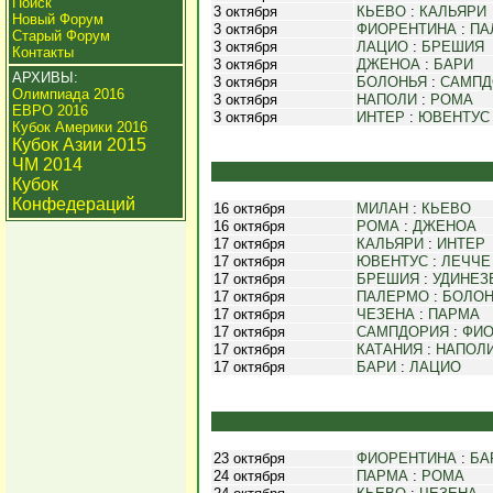
Поиск
3 октября
КЬЕВО
:
КАЛЬЯРИ
Новый Форум
3 октября
ФИОРЕНТИНА
:
ПА
Старый Форум
3 октября
ЛАЦИО
:
БРЕШИЯ
Контакты
3 октября
ДЖЕНОА
:
БАРИ
АРХИВЫ:
3 октября
БОЛОНЬЯ
:
САМПД
Олимпиада 2016
3 октября
НАПОЛИ
:
РОМА
ЕВРО 2016
3 октября
ИНТЕР
:
ЮВЕНТУС
Кубок Америки 2016
Кубок Азии 2015
ЧМ 2014
Кубок
Конфедераций
16 октября
МИЛАН
:
КЬЕВО
16 октября
РОМА
:
ДЖЕНОА
17 октября
КАЛЬЯРИ
:
ИНТЕР
17 октября
ЮВЕНТУС
:
ЛЕЧЧЕ
17 октября
БРЕШИЯ
:
УДИНЕЗ
17 октября
ПАЛЕРМО
:
БОЛОН
17 октября
ЧЕЗЕНА
:
ПАРМА
17 октября
САМПДОРИЯ
:
ФИО
17 октября
КАТАНИЯ
:
НАПОЛ
17 октября
БАРИ
:
ЛАЦИО
23 октября
ФИОРЕНТИНА
:
БА
24 октября
ПАРМА
:
РОМА