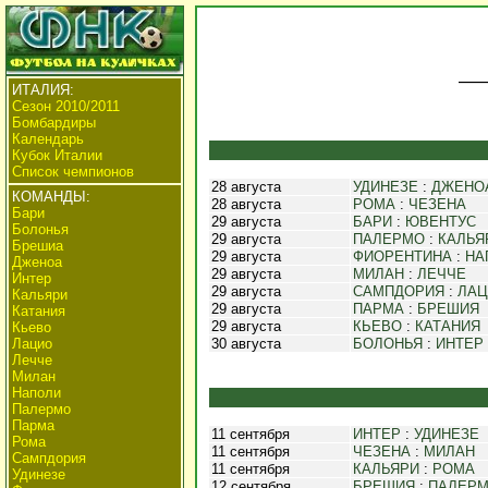
ИТАЛИЯ:
Сезон 2010/2011
Бомбардиры
Календарь
Кубок Италии
Список чемпионов
28 августа
УДИНЕЗЕ
:
ДЖЕНО
КОМАНДЫ:
28 августа
РОМА
:
ЧЕЗЕНА
Бари
29 августа
БАРИ
:
ЮВЕНТУС
Болонья
29 августа
ПАЛЕРМО
:
КАЛЬЯ
Брешиа
29 августа
ФИОРЕНТИНА
:
НА
Дженоа
29 августа
МИЛАН
:
ЛЕЧЧЕ
Интер
29 августа
САМПДОРИЯ
:
ЛА
Кальяри
29 августа
ПАРМА
:
БРЕШИЯ
Катания
29 августа
КЬЕВО
:
КАТАНИЯ
Кьево
Лацио
30 августа
БОЛОНЬЯ
:
ИНТЕР
Лечче
Милан
Наполи
Палермо
Парма
11 сентября
ИНТЕР
:
УДИНЕЗЕ
Рома
11 сентября
ЧЕЗЕНА
:
МИЛАН
Сампдория
11 сентября
КАЛЬЯРИ
:
РОМА
Удинезе
12 сентября
БРЕШИЯ
:
ПАЛЕР