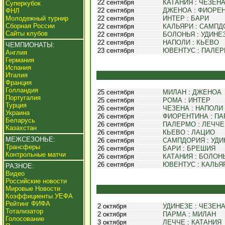
22 сентября
КАТАНИЯ
:
ЧЕЗЕН
Суперкубок
22 сентября
ДЖЕНОА
:
ФИОРЕ
ФНЛ
Молодежный турнир
22 сентября
ИНТЕР
:
БАРИ
Сборная России
22 сентября
КАЛЬЯРИ
:
САМПД
Сайты клубов
22 сентября
БОЛОНЬЯ
:
УДИНЕ
22 сентября
НАПОЛИ
:
КЬЕВО
ЧЕМПИОНАТЫ:
23 сентября
ЮВЕНТУС
:
ПАЛЕ
Англия
Германия
Испания
Италия
Франция
Голландия
25 сентября
МИЛАН
:
ДЖЕНОА
Португалия
25 сентября
РОМА
:
ИНТЕР
Турция
26 сентября
ЧЕЗЕНА
:
НАПОЛИ
Украина
26 сентября
ФИОРЕНТИНА
:
ПА
Беларусь
26 сентября
ПАЛЕРМО
:
ЛЕЧЧЕ
Казахстан
26 сентября
КЬЕВО
:
ЛАЦИО
МЕЖСЕЗОНЬЕ:
26 сентября
САМПДОРИЯ
:
УДИ
Трансферы
26 сентября
БАРИ
:
БРЕШИЯ
Контрольные матчи
26 сентября
КАТАНИЯ
:
БОЛОН
26 сентября
ЮВЕНТУС
:
КАЛЬЯ
РАЗНОЕ:
Видео
Российские новости
Мировые Новости
Коэффициенты УЕФА
Рейтинг ФИФА
2 октября
УДИНЕЗЕ
:
ЧЕЗЕН
Тотализатор
2 октября
ПАРМА
:
МИЛАН
Голосование
3 октября
ЛЕЧЧЕ
:
КАТАНИЯ