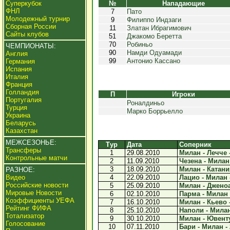
Суперкубок
№
Нападающие
ФНЛ
7
Пато
Молодежный турнир
9
Филиппо Индзаги
Сборная России
11
Златан Ибрагимович
Сайты клубов
51
Джакомо Беретта
70
Робиньо
ЧЕМПИОНАТЫ:
90
Намди Одуамади
Англия
99
Антонио Кассано
Германия
Испания
Италия
Франция
Голландия
П
Игроки
Португалия
Роналдиньо
Турция
Марко Боррьелло
Украина
Беларусь
Казахстан
МЕЖСЕЗОНЬЕ:
Тур
Дата
Соперник
Трансферы
1
29.08.2010
Милан - Лечче -
Контрольные матчи
2
11.09.2010
Чезена - Милан 
3
18.09.2010
Милан - Катания
РАЗНОЕ:
Видео
4
22.09.2010
Лацио - Милан -
Российские новости
5
25.09.2010
Милан - Дженоа 
Мировые Новости
6
02.10.2010
Парма - Милан -
Коэффициенты УЕФА
7
16.10.2010
Милан - Кьево -
Рейтинг ФИФА
8
25.10.2010
Наполи - Милан 
Тотализатор
9
30.10.2010
Милан - Ювенту
Голосование
10
07.11.2010
Бари - Милан - 