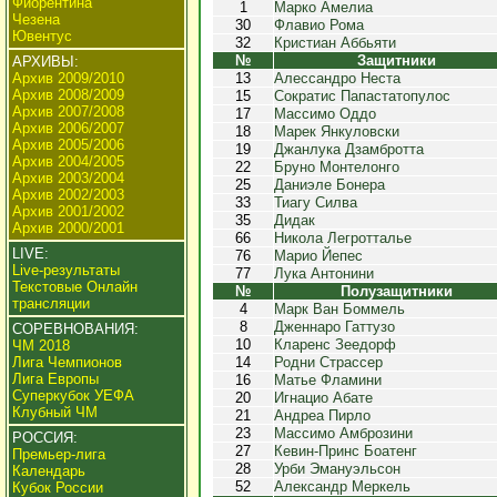
Фиорентина
1
Марко Амелиа
Чезена
30
Флавио Рома
Ювентус
32
Кристиан Аббьяти
№
Защитники
АРХИВЫ:
Архив 2009/2010
13
Алессандро Неста
Архив 2008/2009
15
Сократис Папастатопулос
Архив 2007/2008
17
Массимо Оддо
Архив 2006/2007
18
Марек Янкуловски
Архив 2005/2006
19
Джанлука Дзамбротта
Архив 2004/2005
22
Бруно Монтелонго
Архив 2003/2004
25
Даниэле Бонера
Архив 2002/2003
33
Тиагу Силва
Архив 2001/2002
35
Дидак
Архив 2000/2001
66
Никола Легротталье
LIVE:
76
Марио Йепес
Live-результаты
77
Лука Антонини
Текстовые Онлайн
№
Полузащитники
трансляции
4
Марк Ван Боммель
8
Дженнаро Гаттузо
СОРЕВНОВАНИЯ:
10
Кларенс Зеедорф
ЧМ 2018
Лига Чемпионов
14
Родни Страссер
Лига Европы
16
Матье Фламини
Суперкубок УЕФА
20
Игнацио Абате
Клубный ЧМ
21
Андреа Пирло
23
Массимо Амброзини
РОССИЯ:
27
Кевин-Принс Боатенг
Премьер-лига
28
Урби Эмануэльсон
Календарь
52
Александр Меркель
Кубок России