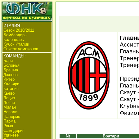
ИТАЛИЯ:
Сезон 2010/2011
Бомбардиры
Главн
Календарь
Ассист
Кубок Италии
Список чемпионов
Главны
КОМАНДЫ:
Тренер
Бари
Тренер
Болонья
Брешиа
Дженоа
Презид
Интер
Кальяри
Главны
Катания
Скаут 
Кьево
Лацио
Скаут 
Лечче
Клубны
Милан
Наполи
Физиот
Палермо
Парма
Рома
Сампдория
Удинезе
№
Вратари