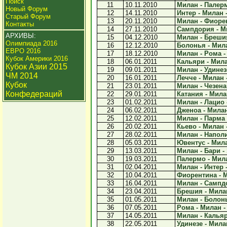
Поиск
11
10.11.2010
Милан - Палерм
Новый Форум
12
14.11.2010
Интер - Милан -
Старый Форум
13
20.11.2010
Милан - Фиорен
Контакты
14
27.11.2010
Сампдория - Ми
АРХИВЫ:
15
04.12.2010
Милан - Брешия
Олимпиада 2016
16
12.12.2010
Болонья - Мила
ЕВРО 2016
17
18.12.2010
Милан - Рома - 
Кубок Америки 2016
18
06.01.2011
Кальяри - Мила
Кубок Азии 2015
19
09.01.2011
Милан - Удинезе
ЧМ 2014
20
16.01.2011
Лечче - Милан -
Кубок
21
23.01.2011
Милан - Чезена 
Конфедераций
22
29.01.2011
Катания - Милан
23
01.02.2011
Милан - Лацио -
24
06.02.2011
Дженоа - Милан 
25
12.02.2011
Милан - Парма -
26
20.02.2011
Кьево - Милан -
27
28.02.2011
Милан - Наполи 
28
05.03.2011
Ювентус - Мила
29
13.03.2011
Милан - Бари - 
30
19.03.2011
Палермо - Мила
31
02.04.2011
Милан - Интер -
32
10.04.2011
Фиорентина - М
33
16.04.2011
Милан - Сампдо
34
23.04.2011
Брешия - Милан
35
01.05.2011
Милан - Болонь
36
07.05.2011
Рома - Милан - 
37
14.05.2011
Милан - Кальяр
38
22.05.2011
Удинезе - Милан