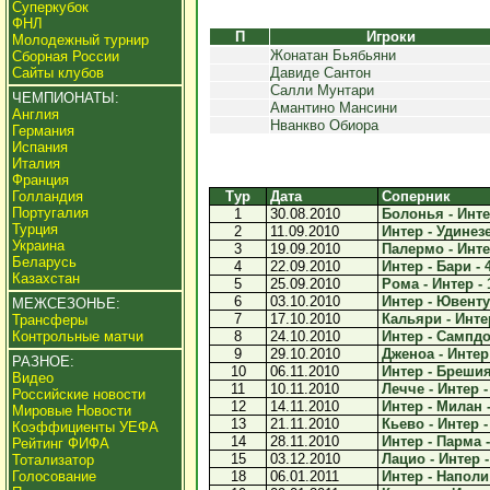
Суперкубок
ФНЛ
П
Игроки
Молодежный турнир
Жонатан Бьябьяни
Сборная России
Сайты клубов
Давиде Сантон
Салли Мунтари
ЧЕМПИОНАТЫ:
Амантино Мансини
Англия
Нванкво Обиора
Германия
Испания
Италия
Франция
Голландия
Тур
Дата
Соперник
Португалия
1
30.08.2010
Болонья - Интер
Турция
2
11.09.2010
Интер - Удинезе
Украина
3
19.09.2010
Палермо - Интер
Беларусь
4
22.09.2010
Интер - Бари - 
Казахстан
5
25.09.2010
Рома - Интер - 
6
03.10.2010
Интер - Ювентус
МЕЖСЕЗОНЬЕ:
7
17.10.2010
Кальяри - Интер
Трансферы
Контрольные матчи
8
24.10.2010
Интер - Сампдо
9
29.10.2010
Дженоа - Интер 
РАЗНОЕ:
10
06.11.2010
Интер - Брешия 
Видео
11
10.11.2010
Лечче - Интер -
Российские новости
12
14.11.2010
Интер - Милан -
Мировые Новости
13
21.11.2010
Кьево - Интер -
Коэффициенты УЕФА
14
28.11.2010
Интер - Парма -
Рейтинг ФИФА
15
03.12.2010
Лацио - Интер -
Тотализатор
Голосование
18
06.01.2011
Интер - Наполи 