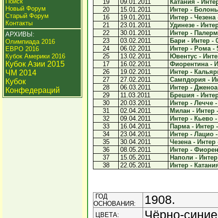
Поиск
19
09.01.2011
Катания - Интер
Новый Форум
20
15.01.2011
Интер - Болонья
Старый Форум
16
19.01.2011
Интер - Чезена 
Контакты
21
23.01.2011
Удинезе - Интер
22
30.01.2011
Интер - Палермо
АРХИВЫ:
23
03.02.2011
Бари - Интер - 
Олимпиада 2016
24
06.02.2011
Интер - Рома - 
ЕВРО 2016
Кубок Америки 2016
25
13.02.2011
Ювентус - Интер
Кубок Азии 2015
17
16.02.2011
Фиорентина - И
26
19.02.2011
Интер - Кальяри
ЧМ 2014
27
27.02.2011
Сампдория - Ин
Кубок
28
06.03.2011
Интер - Дженоа 
Конфедераций
29
11.03.2011
Брешия - Интер 
30
20.03.2011
Интер - Лечче -
31
02.04.2011
Милан - Интер -
32
09.04.2011
Интер - Кьево -
33
16.04.2011
Парма - Интер -
34
23.04.2011
Интер - Лацио -
35
30.04.2011
Чезена - Интер 
36
08.05.2011
Интер - Фиорен
37
15.05.2011
Наполи - Интер 
38
22.05.2011
Интер - Катания
ГОД
1908.
ОСНОВАНИЯ:
Чёрно-синие
ЦВЕТА: