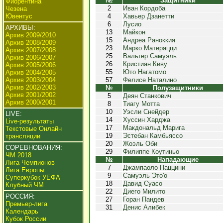
№
Защитники
Фиорентина
2
Иван Кордоба
Чезена
Ювентус
4
Хавьер Дзанетти
6
Лусио
АРХИВЫ:
13
Майкон
Архив 2009/2010
15
Андреа Раноккия
Архив 2008/2009
23
Марко Матерацци
Архив 2007/2008
25
Вальтер Самуэль
Архив 2006/2007
26
Кристиан Киву
Архив 2005/2006
55
Юто Нагатомо
Архив 2004/2005
Архив 2003/2004
57
Фелисе Наталино
Архив 2002/2003
№
Полузащитники
Архив 2001/2002
5
Деян Станкович
Архив 2000/2001
8
Тиагу Мотта
10
Уэсли Снейдер
LIVE:
14
Хуссин Харджа
Live-результаты
17
Макдональд Марига
Текстовые Онлайн
19
Эстебан Камбьяссо
трансляции
20
Жоэль Оби
СОРЕВНОВАНИЯ:
29
Филиппе Коутиньо
ЧМ 2018
№
Нападающие
Лига Чемпионов
7
Джампаоло Паццини
Лига Европы
9
Самуэль Это'о
Суперкубок УЕФА
18
Давид Суасо
Клубный ЧМ
22
Диего Милито
РОССИЯ:
27
Горан Пандев
Премьер-лига
31
Денис Алибек
Календарь
Кубок России