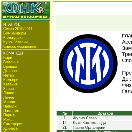
ИТАЛИЯ:
Сезон 2010/2011
Бомбардиры
Гла
Календарь
Асс
Кубок Италии
Список чемпионов
Зам
КОМАНДЫ:
Тре
Бари
Спо
Болонья
Брешиа
Дженоа
Пре
Интер
Док
Кальяри
Катания
Физ
Кьево
Гал
Лацио
Лечче
Милан
Наполи
Палермо
№
Вратари
Парма
1
Жулио Сезар
Рома
12
Лука Кастеллацци
Сампдория
21
Паоло Орландони
Удинезе