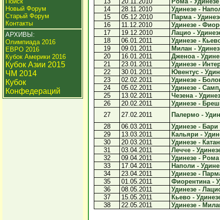
Поиск
13
20.11.2010
Рома - Удинезе 
Новый Форум
14
28.11.2010
Удинезе - Напол
Старый Форум
15
05.12.2010
Парма - Удинезе
Контакты
16
11.12.2010
Удинезе - Фиор
17
19.12.2010
Лацио - Удинезе
АРХИВЫ:
18
06.01.2011
Удинезе - Кьево
Олимпиада 2016
19
09.01.2011
Милан - Удинезе
ЕВРО 2016
20
16.01.2011
Дженоа - Удинез
Кубок Америки 2016
Кубок Азии 2015
21
23.01.2011
Удинезе - Интер
22
30.01.2011
Ювентус - Удине
ЧМ 2014
23
02.02.2011
Удинезе - Болон
Кубок
24
05.02.2011
Удинезе - Самп
Конфедераций
25
13.02.2011
Чезена - Удинез
26
20.02.2011
Удинезе - Бреши
27
27.02.2011
Палермо - Удине
28
06.03.2011
Удинезе - Бари 
29
13.03.2011
Кальяри - Удине
30
20.03.2011
Удинезе - Катан
31
03.04.2011
Лечче - Удинезе
32
09.04.2011
Удинезе - Рома 
33
17.04.2011
Наполи - Удинез
34
23.04.2011
Удинезе - Парма
35
01.05.2011
Фиорентина - У
36
08.05.2011
Удинезе - Лацио
37
15.05.2011
Кьево - Удинезе
38
22.05.2011
Удинезе - Милан