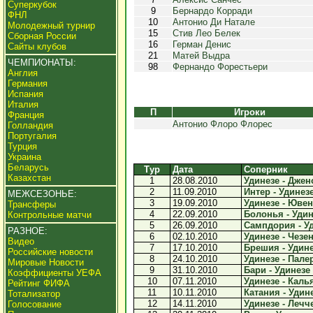
Суперкубок
9
Бернардо Корради
ФНЛ
10
Антонио Ди Натале
Молодежный турнир
15
Стив Лео Белек
Сборная России
16
Герман Денис
Сайты клубов
21
Матей Выдра
ЧЕМПИОНАТЫ:
98
Фернандо Форестьери
Англия
Германия
Испания
Италия
П
Игроки
Франция
Антонио Флоро Флорес
Голландия
Португалия
Турция
Украина
Беларусь
Тур
Дата
Соперник
Казахстан
1
28.08.2010
Удинезе - Джено
2
11.09.2010
Интер - Удинезе
МЕЖСЕЗОНЬЕ:
3
19.09.2010
Удинезе - Ювент
Трансферы
4
22.09.2010
Болонья - Удине
Контрольные матчи
5
26.09.2010
Сампдория - Уд
РАЗНОЕ:
6
02.10.2010
Удинезе - Чезен
Видео
7
17.10.2010
Брешия - Удинез
Российские новости
8
24.10.2010
Удинезе - Палер
Мировые Новости
9
31.10.2010
Бари - Удинезе 
Коэффициенты УЕФА
10
07.11.2010
Удинезе - Калья
Рейтинг ФИФА
11
10.11.2010
Катания - Удине
Тотализатор
12
14.11.2010
Удинезе - Лечче
Голосование