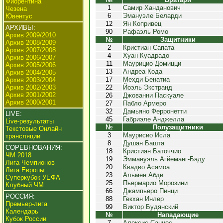
Фиорентина
1
Самир Ханданович
Чезена
6
Эмануэле Беларди
Ювентус
12
Ян Копривец
АРХИВЫ:
90
Рафаэль Ромо
Архив 2009/2010
№
Защитники
Архив 2008/2009
2
Кристиан Сапата
Архив 2007/2008
4
Хуан Куадрадо
Архив 2006/2007
11
Маурицио Домицци
Архив 2005/2006
13
Андреа Кода
Архив 2004/2005
17
Мехди Бенатиа
Архив 2003/2004
Архив 2002/2003
22
Йоэль Экстранд
Архив 2001/2002
26
Джованни Паскуале
Архив 2000/2001
27
Пабло Армеро
32
Дамьяно Ферронетти
LIVE:
45
Габриэле Анджелла
Live-результаты
№
Полузащитники
Текстовые Онлайн
3
Маурисио Исла
трансляции
8
Душан Башта
СОРЕВНОВАНИЯ:
18
Кристиан Баточчио
ЧМ 2018
19
Эммануэль Агйеманг-Баду
Лига Чемпионов
20
Квадво Асамоа
Лига Европы
23
Альмен Абди
Суперкубок УЕФА
25
Пьермарио Морозини
Клубный ЧМ
66
Джампьеро Пинци
РОССИЯ:
88
Гекхан Инлер
Премьер-лига
99
Виктор Будянский
Календарь
№
Нападающие
Кубок России
7
Алексис Санчес