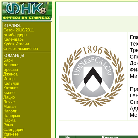
ИТАЛИЯ:
Сезон 2010/2011
Бомбардиры
Гл
Календарь
Тех
Кубок Италии
Список чемпионов
Тр
КОМАНДЫ:
Сп
Бари
Док
Болонья
Фи
Брешиа
Дженоа
Ми
Интер
Кальяри
Катания
Пр
Кьево
Ге
Лацио
Сп
Лечче
Милан
Ад
Наполи
Ме
Палермо
Парма
Рома
Сампдория
Удинезе
№
Вратари