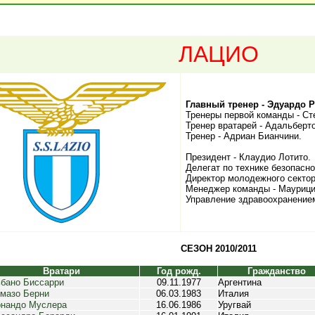
ЛАЦИО
Главный тренер - Эдуардо 
Тренеры первой команды - С
Тренер вратарей - Адальберт
Тренер - Адриан Бианчини.
Президент - Клаудио Лотито.
Делегат по технике безопасно
Директор молодежного сектор
Менеджер команды - Маурици
Управление здравоохранением
СЕЗОН 2010/2011
Вратари
Год рожд.
Гражданство
бано Биссарри
09.11.1977
Аргентина
мазо Берни
06.03.1983
Италия
нандо Муслера
16.06.1986
Уругвай