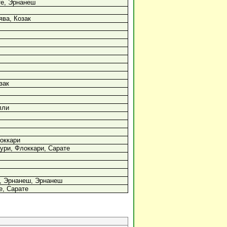
те, Эрнанеш
ява, Козак
зак
лли
оккари
ури, Флоккари, Сарате
и, Эрнанеш, Эрнанеш
е, Сарате