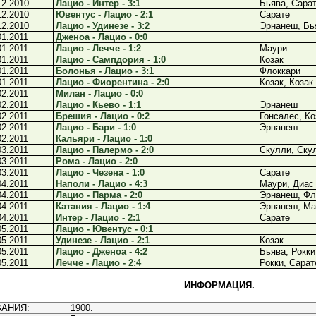
12.2010
Лацио - Интер - 3:1
Бьява, Сара
12.2010
Ювентус - Лацио - 2:1
Сарате
12.2010
Лацио - Удинезе - 3:2
Эрнанеш, Бь
01.2011
Дженоа - Лацио - 0:0
01.2011
Лацио - Лечче - 1:2
Маури
01.2011
Лацио - Сампдория - 1:0
Козак
01.2011
Болонья - Лацио - 3:1
Флоккари
01.2011
Лацио - Фиорентина - 2:0
Козак, Козак
02.2011
Милан - Лацио - 0:0
02.2011
Лацио - Кьево - 1:1
Эрнанеш
02.2011
Брешия - Лацио - 0:2
Гонсалес, Ко
02.2011
Лацио - Бари - 1:0
Эрнанеш
02.2011
Кальяри - Лацио - 1:0
03.2011
Лацио - Палермо - 2:0
Скулли, Ску
03.2011
Рома - Лацио - 2:0
03.2011
Лацио - Чезена - 1:0
Сарате
04.2011
Наполи - Лацио - 4:3
Маури, Диас
04.2011
Лацио - Парма - 2:0
Эрнанеш, Фл
04.2011
Катания - Лацио - 1:4
Эрнанеш, Ма
04.2011
Интер - Лацио - 2:1
Сарате
05.2011
Лацио - Ювентус - 0:1
05.2011
Удинезе - Лацио - 2:1
Козак
05.2011
Лацио - Дженоа - 4:2
Бьява, Рокк
05.2011
Лечче - Лацио - 2:4
Рокки, Сарат
ИНФОРМАЦИЯ.
АНИЯ:
1900.