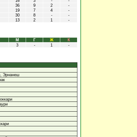
16
3
-
-
36
9
2
-
19
7
4
-
30
8
-
-
13
2
1
-
М
Г
Ж
К
3
-
1
-
и, Эрнанеш
зак
оккари
аури
ккари