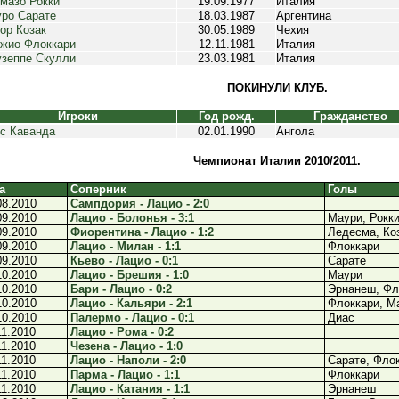
мазо Рокки
19.09.1977
Италия
ро Сарате
18.03.1987
Аргентина
ор Козак
30.05.1989
Чехия
жио Флоккари
12.11.1981
Италия
зеппе Скулли
23.03.1981
Италия
ПОКИНУЛИ КЛУБ.
Игроки
Год рожд.
Гражданство
с Каванда
02.01.1990
Ангола
Чемпионат Италии 2010/2011.
а
Соперник
Голы
08.2010
Сампдория - Лацио - 2:0
09.2010
Лацио - Болонья - 3:1
Маури, Рокк
09.2010
Фиорентина - Лацио - 1:2
Ледесма, Ко
09.2010
Лацио - Милан - 1:1
Флоккари
09.2010
Кьево - Лацио - 0:1
Сарате
10.2010
Лацио - Брешия - 1:0
Маури
10.2010
Бари - Лацио - 0:2
Эрнанеш, Фл
10.2010
Лацио - Кальяри - 2:1
Флоккари, М
10.2010
Палермо - Лацио - 0:1
Диас
11.2010
Лацио - Рома - 0:2
11.2010
Чезена - Лацио - 1:0
11.2010
Лацио - Наполи - 2:0
Сарате, Фло
11.2010
Парма - Лацио - 1:1
Флоккари
11.2010
Лацио - Катания - 1:1
Эрнанеш