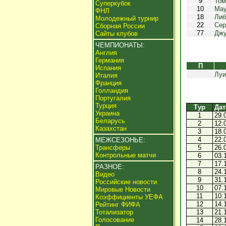
9
Том
Суперкубок
10
Мау
ФНЛ
18
Либ
Молодежный турнир
22
Сер
Сборная России
77
Джу
Сайты клубов
ЧЕМПИОНАТЫ:
Англия
Германия
П
Испания
Луи
Италия
Франция
Голландия
Португалия
Турция
Тур
Дат
Украина
1
29.
Беларусь
2
12.
Казахстан
3
18.
4
22.
МЕЖСЕЗОНЬЕ:
Трансферы
5
26.
Контрольные матчи
6
03.
7
17.
РАЗНОЕ:
8
24.
Видео
9
31.
Российские новости
10
07.
Мировые Новости
11
10.
Коэффициенты УЕФА
12
14.
Рейтинг ФИФА
Тотализатор
13
21.
Голосование
14
28.