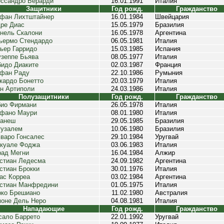
ссандро Берарди
16.01.1991
Италия
Защитники
Год рожд.
Гражданство
фан Лихтштайнер
16.01.1984
Швейцария
ре Диас
15.05.1979
Бразилия
нель Скалони
16.05.1978
Аргентина
ьермо Стендардо
06.05.1981
Италия
ьер Гарридо
15.03.1985
Испания
зеппе Бьява
08.05.1977
Италия
идо Диаките
02.03.1987
Франция
фан Раду
22.10.1986
Румыния
кардо Бонетто
20.03.1979
Италия
н Артиполи
24.03.1986
Италия
Полузащитники
Год рожд.
Гражданство
ио Фирмани
26.05.1978
Италия
фано Маури
08.01.1980
Италия
нанеш
29.05.1985
Бразилия
узалем
10.06.1980
Бразилия
варо Гонсалес
29.10.1984
Уругвай
куале Фоджа
03.06.1983
Италия
ад Мегни
16.04.1984
Алжир
стиан Ледесма
24.09.1982
Аргентина
стиан Брокки
30.01.1976
Италия
ас Корреа
03.02.1984
Аргентина
стиан Манфредини
01.05.1975
Италия
ко Брешиано
11.02.1980
Австралия
оне Дель Неро
04.08.1981
Италия
Нападающие
Год рожд.
Гражданство
сало Баррето
22.01.1992
Уругвай