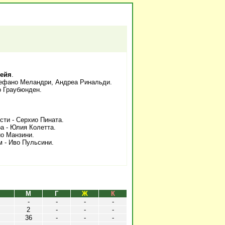
Рейя
.
тефано Меландри, Андреа Ринальди.
о Граубюнден.
сти - Серхио Пината.
а - Юлия Колетта.
о Манзини.
 - Иво Пульсини.
М
Г
Ж
К
-
-
-
-
2
-
-
-
36
-
-
-