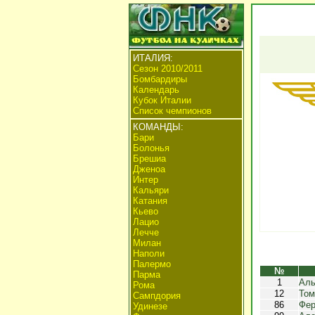
ИТАЛИЯ:
Сезон 2010/2011
Бомбардиры
Календарь
Кубок Италии
Список чемпионов
КОМАНДЫ:
Бари
Болонья
Брешиа
Дженоа
Интер
Кальяри
Катания
Кьево
Лацио
Лечче
Милан
Наполи
Палермо
№
Парма
1
Аль
Рома
12
Том
Сампдория
86
Фер
Удинезе