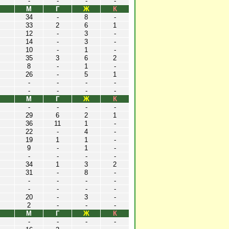
-
-
-
-
М
Г
Ж
К
34
-
8
-
33
2
6
1
12
-
3
-
14
-
3
-
10
-
1
-
35
3
6
2
8
-
1
-
26
-
5
1
-
-
-
-
-
-
-
-
М
Г
Ж
К
-
-
-
-
29
6
2
1
36
11
1
-
22
-
4
-
19
1
1
-
9
-
1
-
-
-
-
-
34
1
3
2
31
-
8
-
-
-
-
-
-
-
-
-
20
-
3
-
2
-
-
-
М
Г
Ж
К
-
-
-
-