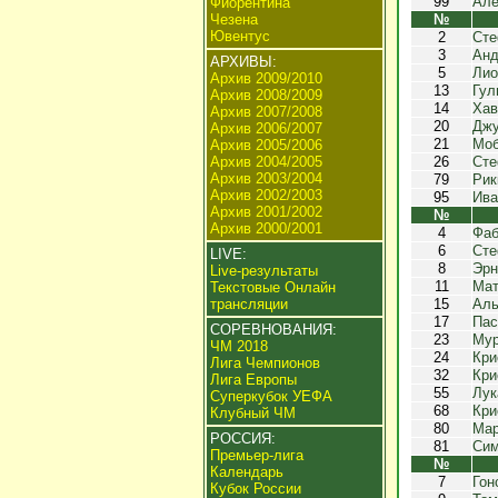
99
Але
Фиорентина
Чезена
№
Ювентус
2
Сте
3
Анд
АРХИВЫ:
5
Лио
Архив 2009/2010
13
Гул
Архив 2008/2009
14
Хав
Архив 2007/2008
20
Джу
Архив 2006/2007
21
Моб
Архив 2005/2006
Архив 2004/2005
26
Сте
Архив 2003/2004
79
Рик
Архив 2002/2003
95
Ива
Архив 2001/2002
№
Архив 2000/2001
4
Фаб
6
Сте
LIVE:
8
Эр
Live-результаты
11
Мат
Текстовые Онлайн
трансляции
15
Аль
17
Пас
СОРЕВНОВАНИЯ:
23
Мур
ЧМ 2018
24
Кри
Лига Чемпионов
32
Кри
Лига Европы
55
Лук
Суперкубок УЕФА
68
Кри
Клубный ЧМ
80
Мар
РОССИЯ:
81
Сим
Премьер-лига
№
Календарь
7
Гон
Кубок России