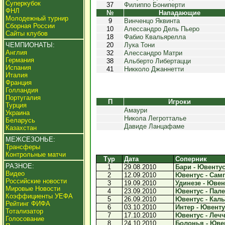
Суперкубок
37
Филиппо Бониперти
ФНЛ
№
Нападающие
Молодежный турнир
9
Винченцо Яквинта
Сборная России
10
Алессандро Дель Пьеро
Сайты клубов
18
Фабио Квальярелла
ЧЕМПИОНАТЫ:
20
Лука Тони
Англия
32
Алессандро Матри
Германия
38
Альберто Либертацци
Испания
41
Никколо Джаннетти
Италия
Франция
Голландия
Португалия
П
Игроки
Турция
Амаури
Украина
Никола Легротталье
Беларусь
Давиде Ланцафаме
Казахстан
МЕЖСЕЗОНЬЕ:
Трансферы
Контрольные матчи
Тур
Дата
Соперник
РАЗНОЕ:
1
29.08.2010
Бари - Ювентус 
Видео
2
12.09.2010
Ювентус - Самп
Российские новости
3
19.09.2010
Удинезе - Ювент
Мировые Новости
4
23.09.2010
Ювентус - Пале
Коэффициенты УЕФА
5
26.09.2010
Ювентус - Каль
Рейтинг ФИФА
6
03.10.2010
Интер - Ювентус
Тотализатор
7
17.10.2010
Ювентус - Лечче
Голосование
8
24.10.2010
Болонья - Ювен