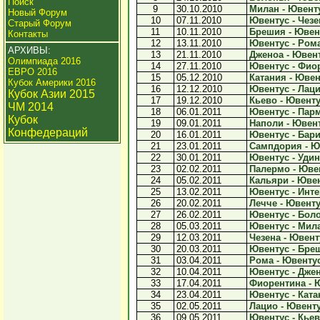
Поиск
9
30.10.2010
Милан - Ювенту
Новый Форум
10
07.11.2010
Ювентус - Чезен
Старый Форум
11
10.11.2010
Брешия - Ювент
Контакты
12
13.11.2010
Ювентус - Рома 
АРХИВЫ:
13
21.11.2010
Дженоа - Ювент
Олимпиада 2016
14
27.11.2010
Ювентус - Фиор
ЕВРО 2016
15
05.12.2010
Катания - Ювент
Кубок Америки 2016
16
12.12.2010
Ювентус - Лацио
Кубок Азии 2015
17
19.12.2010
Кьево - Ювентус
ЧМ 2014
18
06.01.2011
Ювентус - Парм
Кубок
19
09.01.2011
Наполи - Ювент
Конфедераций
20
16.01.2011
Ювентус - Бари 
21
23.01.2011
Сампдория - Юв
22
30.01.2011
Ювентус - Удине
23
02.02.2011
Палермо - Ювен
24
05.02.2011
Кальяри - Ювен
25
13.02.2011
Ювентус - Интер
26
20.02.2011
Лечче - Ювентус
27
26.02.2011
Ювентус - Боло
28
05.03.2011
Ювентус - Мила
29
12.03.2011
Чезена - Ювенту
30
20.03.2011
Ювентус - Бреш
31
03.04.2011
Рома - Ювентус 
32
10.04.2011
Ювентус - Джен
33
17.04.2011
Фиорентина - Ю
34
23.04.2011
Ювентус - Катан
35
02.05.2011
Лацио - Ювентус
36
09.05.2011
Ювентус - Кьево