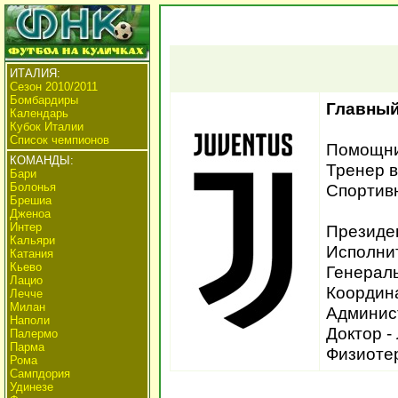
ИТАЛИЯ:
Сезон 2010/2011
Бомбардиры
Главный
Календарь
Кубок Италии
Список чемпионов
Помощник
КОМАНДЫ:
Тренер в
Бари
Болонья
Спортивн
Брешиа
Дженоа
Интер
Президен
Кальяри
Исполнит
Катания
Кьево
Генераль
Лацио
Координа
Лечче
Милан
Админис
Наполи
Доктор -
Палермо
Парма
Физиотер
Рома
Сампдория
Удинезе