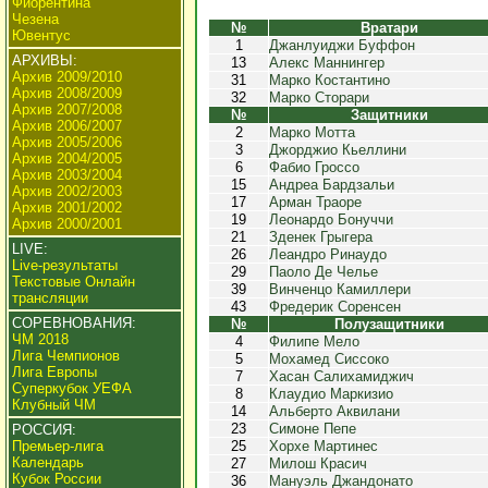
Фиорентина
Чезена
№
Вратари
Ювентус
1
Джанлуиджи Буффон
АРХИВЫ:
13
Алекс Маннингер
Архив 2009/2010
31
Марко Костантино
Архив 2008/2009
32
Марко Сторари
Архив 2007/2008
№
Защитники
Архив 2006/2007
2
Марко Мотта
Архив 2005/2006
3
Джорджио Кьеллини
Архив 2004/2005
6
Фабио Гроссо
Архив 2003/2004
15
Андреа Бардзальи
Архив 2002/2003
17
Арман Траоре
Архив 2001/2002
19
Леонардо Бонуччи
Архив 2000/2001
21
Зденек Грыгера
LIVE:
26
Леандро Ринаудо
Live-результаты
29
Паоло Де Челье
Текстовые Онлайн
39
Винченцо Камиллери
трансляции
43
Фредерик Соренсен
СОРЕВНОВАНИЯ:
№
Полузащитники
ЧМ 2018
4
Филипе Мело
Лига Чемпионов
5
Мохамед Сиссоко
Лига Европы
7
Хасан Салихамиджич
Суперкубок УЕФА
8
Клаудио Маркизио
Клубный ЧМ
14
Альберто Аквилани
23
Симоне Пепе
РОССИЯ:
Премьер-лига
25
Хорхе Мартинес
Календарь
27
Милош Красич
Кубок России
36
Мануэль Джандонато