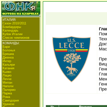
ИТАЛИЯ:
Сезон 2010/2011
Бомбардиры
Гла
Календарь
Пом
Кубок Италии
Список чемпионов
Тех
КОМАНДЫ:
Док
Бари
Мас
Болонья
Брешиа
Дженоа
Пре
Интер
Виц
Кальяри
Катания
Ген
Кьево
Гла
Лацио
Мен
Лечче
Милан
Ген
Наполи
Пре
Палермо
Парма
Рома
Сампдория
Удинезе
№
Вратари