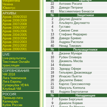
Фиорентина
22
Антонио Росати
Чезена
25
Давиде Петрачи
Ювентус
81
Массимилиано Бенасси
АРХИВЫ:
№
Защитники
Архив 2009/2010
2
Джулио Донати
Архив 2008/2009
3
Альберто Джулиатто
Архив 2007/2008
4
Густаво
Архив 2006/2007
5
Симоне Сини
Архив 2005/2006
13
Стефано Феррарио
Архив 2004/2005
28
Давиде Бривио
Архив 2003/2004
Архив 2002/2003
33
Андреа Рисполи
Архив 2001/2002
40
Ненад Томович
Архив 2000/2001
№
Полузащитники
8
Джанни Мунари
LIVE:
10
Рубен Оливера
Live-результаты
11
Джамель Месба
Текстовые Онлайн
14
Фабиано
трансляции
15
Эдвард Офере
СОРЕВНОВАНИЯ:
18
Гильермо Джакомацци
ЧМ 2018
19
Игнасио Пьятти
Лига Чемпионов
20
Джузеппе Вивес
Лига Европы
21
Карлос Гроссмюллер
Суперкубок УЕФА
32
Мануэль Коппола
Клубный ЧМ
91
Андреа Бертолаччи
РОССИЯ:
№
Нападающие
Премьер-лига
7
Бриан Бергунью
Календарь
9
Даниэле Корвия
Кубок России
17
Давид Ди Микеле