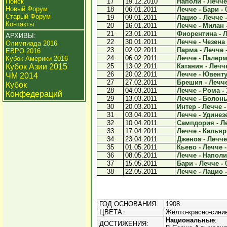
Поиск
17
19.12.2010
Наполи - Лечче 
Новый Форум
18
06.01.2011
Лечче - Бари - 
Старый Форум
19
09.01.2011
Лацио - Лечче -
Контакты
20
16.01.2011
Лечче - Милан -
21
23.01.2011
Фиорентина - Л
АРХИВЫ:
22
30.01.2011
Лечче - Чезена 
Олимпиада 2016
23
02.02.2011
Парма - Лечче -
ЕВРО 2016
24
06.02.2011
Лечче - Палермо
Кубок Америки 2016
Кубок Азии 2015
25
13.02.2011
Катания - Лечче
26
20.02.2011
Лечче - Ювентус
ЧМ 2014
27
27.02.2011
Брешия - Лечче 
Кубок
28
04.03.2011
Лечче - Рома - 
Конфедераций
29
13.03.2011
Лечче - Болонья
30
20.03.2011
Интер - Лечче -
31
03.04.2011
Лечче - Удинезе
32
10.04.2011
Сампдория - Ле
33
17.04.2011
Лечче - Кальяри
34
23.04.2011
Дженоа - Лечче 
35
01.05.2011
Кьево - Лечче -
36
08.05.2011
Лечче - Наполи 
37
15.05.2011
Бари - Лечче - 
38
22.05.2011
Лечче - Лацио -
ГОД ОСНОВАНИЯ:
1908.
ЦВЕТА:
Жёлто-красно-сини
Национальные
:
ДОСТИЖЕНИЯ: