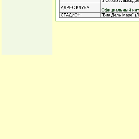
В Серию A выходил 7
АДРЕС КЛУБА:
Официальный инте
СТАДИОН:
"Виа Дель Маре" (Л