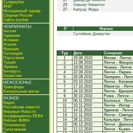
Суперкубок
23
Хавьер Чевантон
ФНЛ
27
Капушу Жеда
Молодежный турнир
Сборная России
Сайты клубов
ЧЕМПИОНАТЫ:
П
Игроки
Англия
Сулейман Диамутен
Германия
Испания
Италия
Франция
Тур
Дата
Соперник
Голландия
Португалия
1
29.08.2010
Милан - Лечче -
Турция
2
12.09.2010
Лечче - Фиорен
Украина
3
19.09.2010
Чезена - Лечче 
Беларусь
4
22.09.2010
Лечче - Парма -
Казахстан
5
26.09.2010
Палермо - Лечче
6
03.10.2010
Лечче - Катания
МЕЖСЕЗОНЬЕ:
7
17.10.2010
Ювентус - Лечче
Трансферы
8
24.10.2010
Лечче - Брешия 
Контрольные матчи
9
30.10.2010
Рома - Лечче - 
РАЗНОЕ:
10
06.11.2010
Болонья - Лечче
Видео
11
10.11.2010
Лечче - Интер -
Российские новости
12
14.11.2010
Удинезе - Лечче
Мировые Новости
13
21.11.2010
Лечче - Сампдо
Коэффициенты УЕФА
14
28.11.2010
Кальяри - Лечче
Рейтинг ФИФА
15
05.12.2010
Лечче - Дженоа 
Тотализатор
16
12.12.2010
Лечче - Кьево -
Голосование