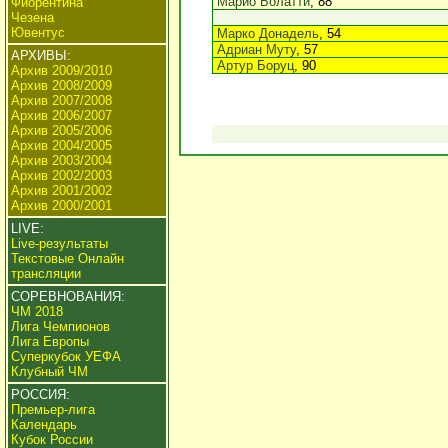
Марио Болатти
, 88
Фиорентина
Чезена
Ювентус
Марко Донадель
, 54
Адриан Муту
, 57
АРХИВЫ:
Артур Боруц
, 90
Архив 2009/2010
Архив 2008/2009
Архив 2007/2008
Архив 2006/2007
Архив 2005/2006
Архив 2004/2005
Архив 2003/2004
Архив 2002/2003
Архив 2001/2002
Архив 2000/2001
LIVE:
Live-результаты
Текстовые Онлайн
трансляции
СОРЕВНОВАНИЯ:
ЧМ 2018
Лига Чемпионов
Лига Европы
Суперкубок УЕФА
Клубный ЧМ
РОССИЯ:
Премьер-лига
Календарь
Кубок России