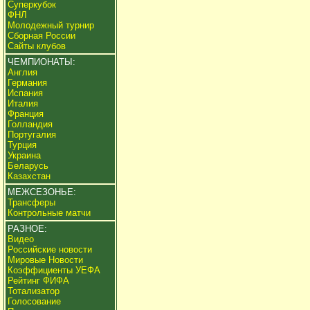
Суперкубок
ФНЛ
Молодежный турнир
Сборная России
Сайты клубов
ЧЕМПИОНАТЫ:
Англия
Германия
Испания
Италия
Франция
Голландия
Португалия
Турция
Украина
Беларусь
Казахстан
МЕЖСЕЗОНЬЕ:
Трансферы
Контрольные матчи
РАЗНОЕ:
Видео
Российские новости
Мировые Новости
Коэффициенты УЕФА
Рейтинг ФИФА
Тотализатор
Голосование