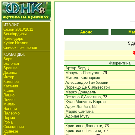
ИТАЛИЯ:
Сезон 2010/2011
Анонс
Ма
Бомбардиры
Календарь
Кубок Италии
5 д
Список чемпионов
КОМАНДЫ:
Бари
Фиорентина
Болонья
Брешиа
Артур Боруц
Дженоа
Мануэль Паскуаль
, 79
Интер
Микеле Кампорезе
Кальяри
Алессандро Гамберини
Катания
Лоренцо Де Сильвестри
Кьево
Марко Донадель
Лацио
Гаэтано Д'Агостино
, 73
Лечче
Хуан Мануэль Варгас
Милан
Адем Льяйич
, 88
Наполи
Марио Сантана
Палермо
Адриан Муту
Парма
Рома
Кристиано Дзанетти
, 73
Сампдория
Кристиано Пиччини
, 79
Удинезе