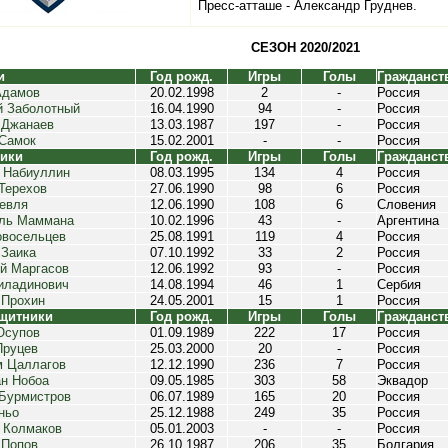
Пресс-атташе - Александр Груднев.
СЕЗОН 2020/2021
и
Год рожд.
Игры
Голы
Гражданст
Адамов
20.02.1998
2
-
Россия
й Заболотный
16.04.1990
94
-
Россия
 Джанаев
13.03.1987
197
-
Россия
 Самок
15.02.2001
-
-
Россия
ики
Год рожд.
Игры
Голы
Гражданст
 Набиуллин
08.03.1995
134
4
Россия
Терехов
27.06.1990
98
6
Россия
евля
12.06.1990
108
6
Словения
ль Маммана
10.02.1996
43
-
Аргентина
овосельцев
25.08.1991
119
4
Россия
 Заика
07.10.1992
33
2
Россия
й Маргасов
12.06.1992
93
-
Россия
иладинович
14.08.1994
46
1
Сербия
 Прохин
24.05.2001
15
1
Россия
щитники
Год рожд.
Игры
Голы
Гражданст
Юсупов
01.09.1989
222
17
Россия
Пруцев
25.03.2000
20
-
Россия
м Цаллагов
12.12.1990
236
7
Россия
ан Нобоа
09.05.1985
303
58
Эквадор
 Бурмистров
06.07.1989
165
20
Россия
ньо
25.12.1988
249
35
Россия
 Колмаков
05.01.2003
-
-
Россия
 Попов
26.10.1987
206
35
Болгария