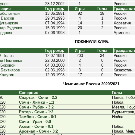
руцев
23.12.2002
1
-
Россия
ающие
Год рожд.
Игры
Голы
Гражданст
Заболотный
13.06.1991
92
19
Россия
 Барсов
29.04.1993
4
1
Россия
Дуганджич
07.04.1994
14
1
Хорватия
ндр Руденко
15.03.1999
20
2
Россия
арданян
07.06.1998
1
-
Армения
ПОКИНУЛИ КЛУБ.
Год рожд.
Игры
Голы
Гражданст
й Полоз
12.07.1991
200
34
Россия
ий Немченко
22.08.2000
2
0
Россия
 Боковой
04.03.2000
4
0
Россия
 Бахтияров
02.06.1998
3
0
Казахстан
Калугин
12.03.1998
17
0
Россия
Чемпионат России 2020/2021.
Соперник
Голы
20
Спартак - Сочи - 2:2
Полоз, Нобо
020
Сочи - Химки - 1:1
Нобоа
020
Сочи - Рубин - 3:2
Мевля, Ноб
020
Ротор - Сочи - 1:2
Бурмистров
020
Тамбов - Сочи - 0:1
Нобоа
020
Сочи - Урал - 0:0
020
Ахмат - Сочи - 0:1
Нобоа
020
Арсенал - Сочи - 3:2
Нобоа, Мев