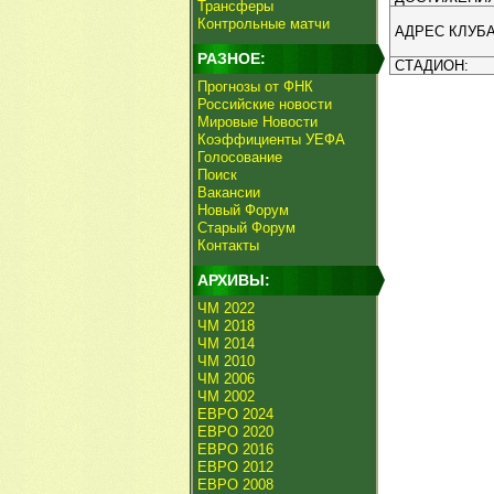
Трансферы
Контрольные матчи
АДРЕС КЛУБА
РАЗНОЕ:
СТАДИОН:
Прогнозы от ФНК
Российские новости
Мировые Новости
Коэффициенты УЕФА
Голосование
Поиск
Вакансии
Новый Форум
Старый Форум
Контакты
АРХИВЫ:
ЧМ 2022
ЧМ 2018
ЧМ 2014
ЧМ 2010
ЧМ 2006
ЧМ 2002
ЕВРО 2024
ЕВРО 2020
ЕВРО 2016
ЕВРО 2012
ЕВРО 2008