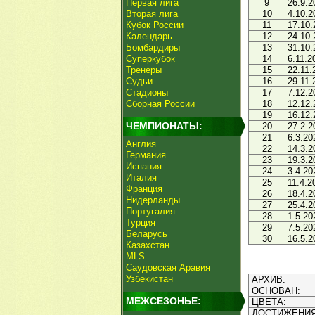
Первая лига
9
26.9.2
Вторая лига
10
4.10.2
Кубок России
11
17.10.
Календарь
12
24.10.
Бомбардиры
13
31.10.
Суперкубок
14
6.11.2
Тренеры
15
22.11.
Судьи
16
29.11.
Стадионы
17
7.12.2
Сборная России
18
12.12.
19
16.12.
ЧЕМПИОНАТЫ:
20
27.2.2
21
6.3.20
Англия
22
14.3.2
Германия
23
19.3.2
Испания
24
3.4.20
Италия
25
11.4.2
Франция
26
18.4.2
Нидерланды
27
25.4.2
Португалия
28
1.5.20
Турция
29
7.5.20
Беларусь
30
16.5.2
Казахстан
MLS
Саудовская Аравия
Узбекистан
АРХИВ:
ОСНОВАН:
МЕЖСЕЗОНЬЕ:
ЦВЕТА:
ДОСТИЖЕНИЯ