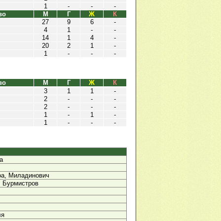
1
-
-
-
во
М
Г
Ж
К
27
9
6
-
4
1
-
-
14
1
4
-
20
2
1
-
1
-
-
-
во
М
Г
Ж
К
3
1
1
-
2
-
-
-
2
-
-
-
1
-
1
-
1
-
-
-
а
оа, Миладинович
, Бурмистров
ля