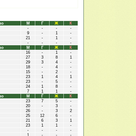
во
М
Г
Ж
К
-
-
-
-
9
-
1
-
21
-
1
-
-
-
-
-
во
М
Г
Ж
К
16
-
1
-
27
3
8
1
29
3
4
-
18
-
4
-
15
-
2
-
23
1
4
1
23
-
5
-
24
1
8
-
7
1
1
-
во
М
Г
Ж
К
23
7
5
-
20
-
3
-
26
-
3
2
25
12
6
-
21
6
3
1
23
1
1
-
-
-
-
-
1
-
-
-