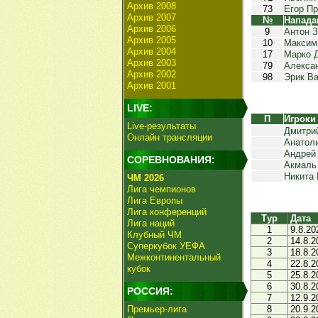
Архив 2008
73
Егор П
Архив 2007
№
Напад
Архив 2006
9
Антон 
Архив 2005
10
Максим
Архив 2004
17
Марко 
Архив 2003
79
Алекса
Архив 2002
98
Эрик В
Архив 2001
LIVE:
П
Игроки
Live-результаты
Дмитри
Онлайн трансляции
Анатол
Андрей
СОРЕВНОВАНИЯ:
Акмаль
Никита 
ЧМ 2026
Лига чемпионов
Лига Европы
Лига конференций
Тур
Дата
Лига наций
1
9.8.20
Клубный ЧМ
2
14.8.2
Суперкубок УЕФА
3
18.8.2
Межконтинентальный
4
22.8.2
кубок
5
25.8.2
6
30.8.2
РОССИЯ:
7
12.9.2
Премьер-лига
8
20.9.2