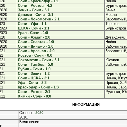
020
Сочи - Краснодар - 1:1
Нобоа
020
Сочи - Ростов - 4:2
Бурмистров
2020
Зенит - Сочи - 3:1
Заика
2020
Динамо - Сочи - 3:1
Мевля
2020
Сочи - Локомотив - 2:1
Заболотный
020
Сочи - Уфа - 1:1
Терехов
2020
ЦСКА - Сочи - 1:1
Бурмистров
2020
Урал - Сочи - 1:0
020
Сочи - Ахмат - 2:0
Дуганджич,
2020
Сочи - Спартак - 1:0
Нобоа
2020
Сочи - Динамо - 2:0
Заболотный
021
Сочи - Арсенал - 4:0
Заболотный,
21
Ростов - Сочи - 0:0
021
Локомотив - Сочи - 3:1
Юсупов
021
Сочи - Тамбов - 5:0
Заболотный,
21
Рубин - Сочи - 1:0
021
Сочи - Зенит - 1:2
Бурмистров
021
Сочи - ЦСКА - 2:1
Нобоа, Юсу
021
Уфа - Сочи - 2:3
Прохин, Заб
21
Краснодар - Сочи - 1:3
Нобоа, Забо
21
Сочи - Ротор - 2:1
Руденко, Ю
021
Химки - Сочи - 0:0
ИНФОРМАЦИЯ.
Сезоны -
2020
.
2018.
Бело-синие.
: