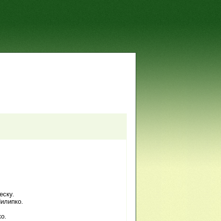
еску.
илипко.
о.