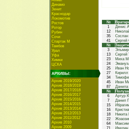
Динамо
Зенит
Краснодар
Локомотив
№
Вратар
Ростов
1
Денис 
Ротор
12
Никола
Рубин
35
Сослан
Сочи
41
Сергей
Спартак М
№
Защитн
Тамбов
3
Эльмир
Урал
13
Сергей 
Уфа
23
Миха М
Химки
24
Эмануэ
ЦСКА
25
Иван Н
27
Кирилл
АРХИВЫ:
34
Тимофе
Архив 2019/2020
45
Иван М
Архив 2018/2019
87
Данила
Архив 2017/2018
№
Полуза
Архив 2016/2017
6
Артур 
Архив 2015/2016
7
Данил 
Архив 2014/2015
15
Ибраги
Архив 2013/2014
16
Кристи
Архив 2012/2013
18
Никита
Архив 2011/2012
22
Жоаози
Архив 2010
64
Максим
Архив 2009
71
Ивелин