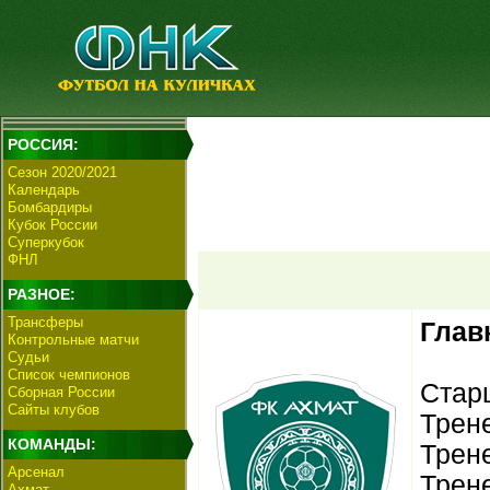
РОССИЯ:
Сезон 2020/2021
Календарь
Бомбардиры
Кубок России
Суперкубок
ФНЛ
РАЗНОЕ:
Трансферы
Глав
Контрольные матчи
Судьи
Список чемпионов
Стар
Сборная России
Сайты клубов
Трене
КОМАНДЫ:
Трене
Арсенал
Трен
Ахмат