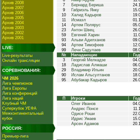
Архив 2008
7
Бернард Бериша
24.
Архив 2007
9
Габриэль Янку
15.
Архив 2006
10
Халид Кадыров
19.
Архив 2005
11
Исмаэл
01.
Архив 2004
14
Артем Полярус
05.
Архив 2003
23
Антон Швец
26.
Архив 2002
59
Евгений Харин
11.
Архив 2001
93
Альви Адилханов
09.
94
Артем Тимофеев
12.
LIVE:
99
Лечи Садулаев
08.
№
Нападающие
Год
Live-результаты
3
Георгий Мелкадзе
04.
Онлайн трансляции
18
Ладислав Алмаши
06.
29
Владимир Ильин
20.
СОРЕВНОВАНИЯ:
90
Ислам Альсултанов
18.
ЧМ 2026
95
Абубакар Кадыров
26.
Лига чемпионов
Лига Европы
Лига конференций
Лига наций
П
Игроки
Год
Клубный ЧМ
Олег Иванов
04.
Суперкубок УЕФА
Андрес Понсе
11.
Межконтинентальный
Одисе Роши
22.
кубок
Идрис Умаев
15.
Арсен Адамов
20.
РОССИЯ:
Премьер-лига