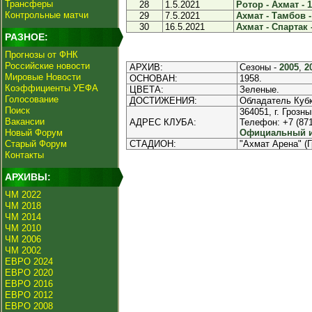
Трансферы
28
1.5.2021
Ротор - Ахмат - 1
Контрольные матчи
29
7.5.2021
Ахмат - Тамбов -
30
16.5.2021
Ахмат - Спартак -
РАЗНОЕ:
Прогнозы от ФНК
Российские новости
АРХИВ:
Сезоны -
2005
,
2
Мировые Новости
ОСНОВАН:
1958.
Коэффициенты УЕФА
ЦВЕТА:
Зеленые.
Голосование
ДОСТИЖЕНИЯ:
Обладатель Кубк
Поиск
364051, г. Грозны
Вакансии
АДРЕС КЛУБА:
Телефон: +7 (871
Новый Форум
Официальный ин
Старый Форум
СТАДИОН:
"Ахмат Арена" (
Контакты
АРХИВЫ:
ЧМ 2022
ЧМ 2018
ЧМ 2014
ЧМ 2010
ЧМ 2006
ЧМ 2002
ЕВРО 2024
ЕВРО 2020
ЕВРО 2016
ЕВРО 2012
ЕВРО 2008