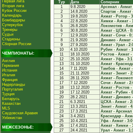
Первая лига
Тур
Дата
Соперник
Вторая лига
1
9.8.2020
Арсенал - Ахмат 
Кубок России
2
14.8.2020
Спартак - Ахмат -
Календарь
3
19.8.2020
Ахмат - Ротор - 3
Бомбардиры
4
22.8.2020
Химки - Ахмат - 
Суперкубок
5
26.8.2020
Локомотив - Ахма
Тренеры
6
30.8.2020
Ахмат - ЦСКА - 0
Судьи
7
12.9.2020
Ахмат - Сочи - 0:
Стадионы
8
21.9.2020
Динамо - Ахмат -
Сборная России
9
27.9.2020
Ахмат - Урал - 2:
10
4.10.2020
Рубин - Ахмат - 1
ЧЕМПИОНАТЫ:
11
18.10.2020
Ростов - Ахмат - 
12
25.10.2020
Ахмат - Уфа - 3:1
Англия
13
31.10.2020
Ахмат - Краснода
Германия
14
7.11.2020
Тамбов - Ахмат -
Испания
15
21.11.2020
Ахмат - Зенит - 2
Италия
16
28.11.2020
Ахмат - Локомоти
Франция
17
7.12.2020
Сочи - Ахмат - 2:
Нидерланды
18
13.12.2020
Ахмат - Ростов - 
Португалия
19
17.12.2020
Ахмат - Рубин - 0
Турция
20
28.2.2021
Ахмат - Динамо -
Беларусь
21
6.3.2021
ЦСКА - Ахмат - 2
Казахстан
22
13.3.2021
Зенит - Ахмат - 4
MLS
23
17.3.2021
Ахмат - Арсенал 
Саудовская Аравия
24
3.4.2021
Краснодар - Ахма
Узбекистан
25
10.4.2021
Уфа - Ахмат - 3:0
26
17.4.2021
Ахмат - Химки - 
МЕЖСЕЗОНЬЕ:
27
24.4.2021
Урал - Ахмат - 1: