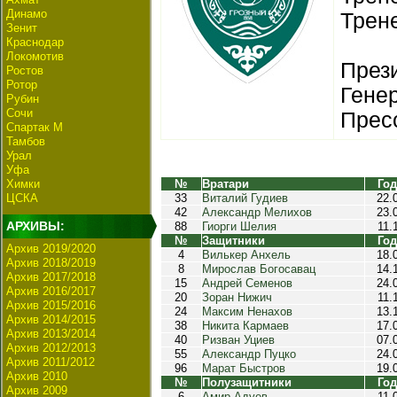
Динамо
Трен
Зенит
Краснодар
Локомотив
През
Ростов
Ротор
Гене
Рубин
Сочи
Пресс
Спартак М
Тамбов
Урал
Уфа
Химки
№
Вратари
Год
ЦСКА
33
Виталий Гудиев
22.
42
Александр Мелихов
23.
АРХИВЫ:
88
Гиорги Шелия
11.
№
Защитники
Год
Архив 2019/2020
4
Вилькер Анхель
18.
Архив 2018/2019
8
Мирослав Богосавац
14.
Архив 2017/2018
15
Андрей Семенов
24.
Архив 2016/2017
20
Зоран Нижич
11.
Архив 2015/2016
24
Максим Ненахов
13.
Архив 2014/2015
38
Никита Кармаев
17.
Архив 2013/2014
40
Ризван Уциев
07.
Архив 2012/2013
55
Александр Пуцко
24.
Архив 2011/2012
96
Марат Быстров
19.
Архив 2010
№
Полузащитники
Год
Архив 2009
6
Амир Адуев
11.