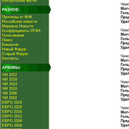
Контрольные матчи
Чемп
Мат
РАЗНОЕ:
Гол
Прогнозы от ФНК
Пре
Российские новости
Уда
Мировые Новости
Чемп
Коэффициенты УЕФА
Мат
Голосование
Гол
Поиск
Пре
Вакансии
Уда
Новый Форум
Старый Форум
Чемп
Контакты
Мат
Гол
АРХИВЫ:
Пре
Уда
ЧМ 2022
ЧМ 2018
Чемп
ЧМ 2014
Мат
ЧМ 2010
Гол
ЧМ 2006
Пре
ЧМ 2002
Уда
ЕВРО 2024
ЕВРО 2020
Чемп
ЕВРО 2016
Мат
ЕВРО 2012
Гол
ЕВРО 2008
Пре
Уда
ЕВРО 2004