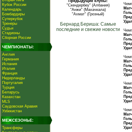
Предыдущие клубы:
Чемп
Кубок России
"Скендербеу" (Албания)
Мат
Календарь
"Анжи" (Махачкала)
Гол
Бомбардиры
"Ахмат" (Грозный)
Пре
Суперкубок
Уда
Тренеры
Бернард Бериша: Самые
Судьи
последние и свежие новости
Чемп
Стадионы
Мат
Сборная России
Гол
Пре
ЧЕМПИОНАТЫ:
Уда
Англия
Чемп
Германия
Мат
Испания
Гол
Италия
Пре
Франция
Уда
Нидерланды
Португалия
Чемп
Турция
Мат
Беларусь
Гол
Пре
Казахстан
Уда
MLS
Саудовская Аравия
Чемп
Узбекистан
Мат
Гол
МЕЖСЕЗОНЬЕ:
Пре
Уда
Трансферы