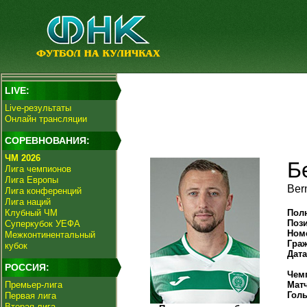
LIVE:
Live-результаты
Онлайн трансляции
СОРЕВНОВАНИЯ:
ЧМ 2026
Б
Лига чемпионов
Лига Европы
Ber
Лига конференций
Лига наций
Клубный ЧМ
Пол
Поз
Суперкубок УЕФА
Ном
Межконтинентальный
Гра
кубок
Дат
РОССИЯ:
Чем
Премьер-лига
Мат
Гол
Первая лига
Вторая лига