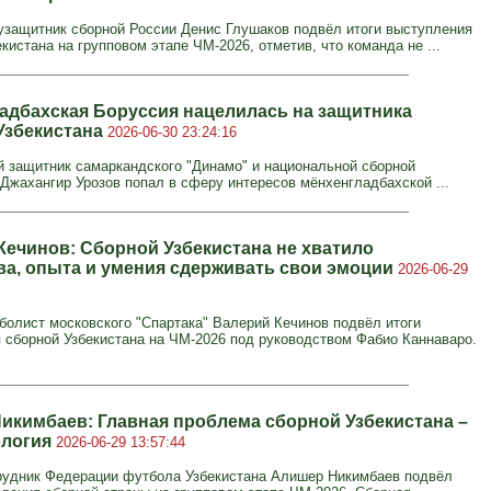
защитник сборной России Денис Глушаков подвёл итоги выступления
кистана на групповом этапе ЧМ-2026, отметив, что команда не ...
адбахская Боруссия нацелилась на защитника
Узбекистана
2026-06-30 23:24:16
 защитник самаркандского "Динамо" и национальной сборной
 Джахангир Урозов попал в сферу интересов мёнхенгладбахской ...
Кечинов: Сборной Узбекистана не хватило
ва, опыта и умения сдерживать свои эмоции
2026-06-29
олист московского "Спартака" Валерий Кечинов подвёл итоги
 сборной Узбекистана на ЧМ-2026 под руководством Фабио Каннаваро.
икимбаев: Главная проблема сборной Узбекистана –
ология
2026-06-29 13:57:44
удник Федерации футбола Узбекистана Алишер Никимбаев подвёл