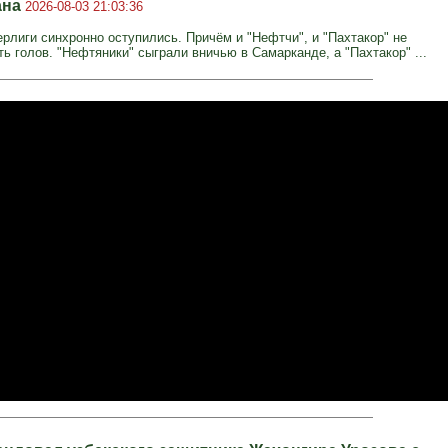
ана
2026-08-03 21:03:36
рлиги синхронно оступились. Причём и "Нефтчи", и "Пахтакор" не
ь голов. "Нефтяники" сыграли вничью в Самарканде, а "Пахтакор" ...