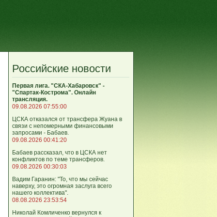
Российские новости
Первая лига. "СКА-Хабаровск" -
"Спартак-Кострома". Онлайн
трансляция.
09.08.2026 07:55:00
ЦСКА отказался от трансфера Жуана в
связи с непомерными финансовыми
запросами - Бабаев.
09.08.2026 00:41:20
Бабаев рассказал, что в ЦСКА нет
конфликтов по теме трансферов.
09.08.2026 00:30:03
Вадим Гаранин: "То, что мы сейчас
наверху, это огромная заслуга всего
нашего коллектива".
08.08.2026 23:53:54
Николай Комличенко вернулся к