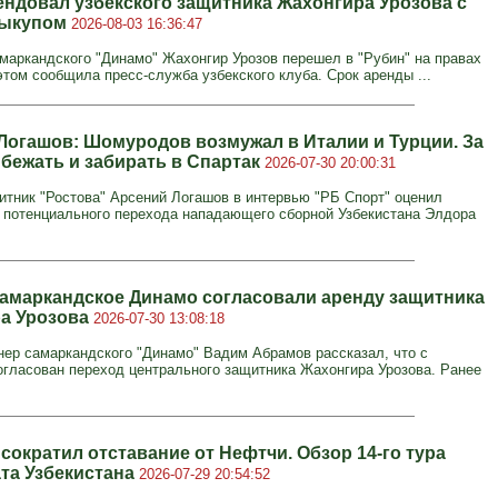
ендовал узбекского защитника Жахонгира Урозова с
выкупом
2026-08-03 16:36:47
маркандского "Динамо" Жахонгир Урозов перешел в "Рубин" на правах
этом сообщила пресс-служба узбекского клуба. Срок аренды ...
Логашов: Шомуродов возмужал в Италии и Турции. За
 бежать и забирать в Спартак
2026-07-30 20:00:31
тник "Ростова" Арсений Логашов в интервью "РБ Спорт" оценил
 потенциального перехода нападающего сборной Узбекистана Элдора
самаркандское Динамо согласовали аренду защитника
а Урозова
2026-07-30 13:08:18
нер самаркандского "Динамо" Вадим Абрамов рассказал, что с
огласован переход центрального защитника Жахонгира Урозова. Ранее
сократил отставание от Нефтчи. Обзор 14-го тура
та Узбекистана
2026-07-29 20:54:52