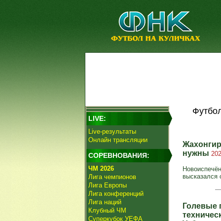
Футбол
LIVE:
Live-результаты
Онлайн трансляции
Жахонгир 
нужны
202
СОРЕВНОВАНИЯ:
ЧМ 2026
Новоиспечён
высказался 
Лига чемпионов
Лига Европы
Лига конференций
Лига наций
Голевые 
Клубный ЧМ
техничес
Суперкубок УЕФА