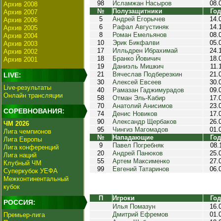
98
Исламжан Насыров
08.
Архив 2008
№
Полузащитники
Год
Архив 2007
5
Андрей Егорычев
14.
Архив 2006
6
Рафал Августиняк
14.
Архив 2005
8
Роман Емельянов
08.
Архив 2004
10
Эрик Бикфалви
05.
Архив 2003
17
Илльдрен Ибрахимай
24.
Архив 2002
18
Бранко Йовичич
18.
Архив 2001
19
Даниэль Мишкич
11.
21
Вячеслав Подберезкин
21.
LIVE:
30
Алексей Евсеев
30.
Live-результаты
40
Рамазан Гаджимурадов
09.
Онлайн трансляции
58
Отман Эль-Кабир
17.
70
Анатолий Анисимов
23.
СОРЕВНОВАНИЯ:
74
Денис Новиков
17.
90
Александр Щербаков
26.
ЧМ 2026
95
Чингиз Магомадов
01.
Лига чемпионов
№
Нападающие
Год
Лига Европы
9
Павел Погребняк
08.
Лига конференций
20
Андрей Панюков
25.
Лига наций
55
Артем Максименко
27.
Клубный ЧМ
99
Евгений Татаринов
06.
Суперкубок УЕФА
Межконтинентальный
кубок
П
Игроки
Год
РОССИЯ:
Илья Помазун
16.
Дмитрий Ефремов
01.
Премьер-лига