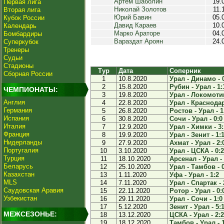
Артем Шаболин
19.
Первая лига
Николай Золотов
11.
Вторая лига
Юрий Бавин
05.
Кубок России
Давид Караев
10.
Календарь
Марко Араторе
04.
Бомбардиры
Вараздат Ароян
24.
Суперкубок
Тренеры
Судьи
Стадионы
Тур
Дата
Соперник
Сборная России
1
10.8.2020
Урал - Динамо - 
2
15.8.2020
Рубин - Урал - 1:
ЧЕМПИОНАТЫ:
3
19.8.2020
Урал - Локомотив
Англия
4
22.8.2020
Урал - Краснодар
Германия
5
26.8.2020
Ростов - Урал - 1
Испания
6
30.8.2020
Сочи - Урал - 0:0
Италия
7
12.9.2020
Урал - Химки - 3:
Франция
8
19.9.2020
Урал - Зенит - 1:
Нидерланды
9
27.9.2020
Ахмат - Урал - 2:
Португалия
10
3.10.2020
Урал - ЦСКА - 0:2
Турция
11
18.10.2020
Арсенал - Урал - 
Беларусь
12
25.10.2020
Урал - Тамбов - 
Казахстан
13
1.11.2020
Уфа - Урал - 1:2
MLS
14
7.11.2020
Урал - Спартак - 
Саудовская Аравия
15
22.11.2020
Ротор - Урал - 0:
Узбекистан
16
29.11.2020
Урал - Сочи - 1:0
17
5.12.2020
Зенит - Урал - 5:
МЕЖСЕЗОНЬЕ:
18
13.12.2020
ЦСКА - Урал - 2:2
19
18.12.2020
Тамбов - Урал - 