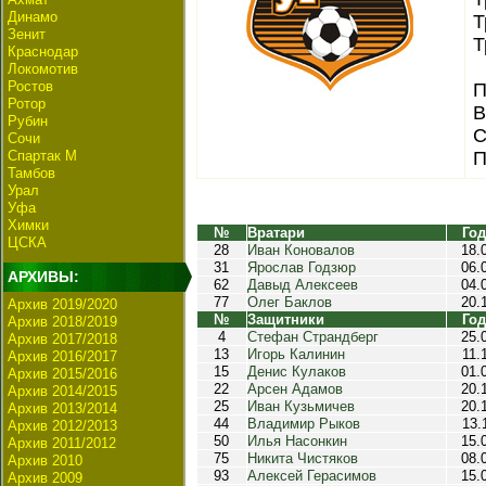
Динамо
Т
Зенит
Т
Краснодар
Локомотив
Ростов
П
Ротор
В
Рубин
С
Сочи
Спартак М
П
Тамбов
Урал
Уфа
Химки
№
Вратари
Год
ЦСКА
28
Иван Коновалов
18.
31
Ярослав Годзюр
06.
АРХИВЫ:
62
Давыд Алексеев
04.
77
Олег Баклов
20.
Архив 2019/2020
№
Защитники
Год
Архив 2018/2019
4
Стефан Страндберг
25.
Архив 2017/2018
13
Игорь Калинин
11.
Архив 2016/2017
15
Денис Кулаков
01.
Архив 2015/2016
22
Арсен Адамов
20.
Архив 2014/2015
25
Иван Кузьмичев
20.
Архив 2013/2014
44
Владимир Рыков
13.
Архив 2012/2013
50
Илья Насонкин
15.
Архив 2011/2012
75
Никита Чистяков
08.
Архив 2010
93
Алексей Герасимов
15.
Архив 2009