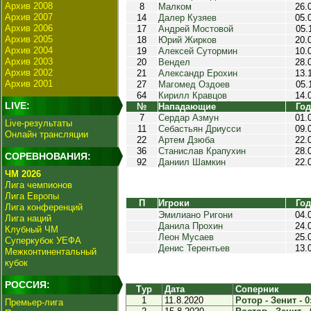
Архив 2008
8
Малком
26.
Архив 2007
14
Далер Кузяев
05.
Архив 2006
17
Андрей Мостовой
05.
Архив 2005
18
Юрий Жирков
20.
Архив 2004
19
Алексей Сутормин
10.
Архив 2003
20
Вендел
28.
Архив 2002
21
Александр Ерохин
13.
Архив 2001
27
Магомед Оздоев
05.
64
Кирилл Кравцов
14.
LIVE:
№
Нападающие
Год
7
Сердар Азмун
01.
Live-результаты
11
Себастьян Дриусси
09.
Онлайн трансляции
22
Артем Дзюба
22.
36
Станислав Крапухин
28.
СОРЕВНОВАНИЯ:
92
Даниил Шамкин
22.
ЧМ 2026
Лига чемпионов
Лига Европы
П
Игроки
Год
Лига конференций
Эмилиано Ригони
04.
Лига наций
Данила Прохин
24.
Клубный ЧМ
Леон Мусаев
25.
Суперкубок УЕФА
Денис Терентьев
13.
Межконтинентальный
кубок
РОССИЯ:
Тур
Дата
Соперник
1
11.8.2020
Ротор - Зенит - 0
Премьер-лига