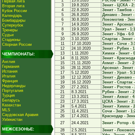
2
15.8.2020
Ростов - Зенит - 
Первая лига
3
19.8.2020
Зенит - ЦСКА - 2:
Вторая лига
4
22.8.2020
Зенит - Тамбов - 
Кубок России
5
26.8.2020
Динамо - Зенит -
Календарь
6
30.8.2020
Локомотив - Зени
Бомбардиры
7
14.9.2020
Зенит - Арсенал -
Суперкубок
8
19.9.2020
Урал - Зенит - 1:
Тренеры
9
26.9.2020
Зенит - Уфа - 6:0
Судьи
10
3.10.2020
Спартак - Зенит -
Стадионы
11
17.10.2020
Зенит - Сочи - 3:
Сборная России
12
24.10.2020
Зенит - Рубин - 1
13
1.11.2020
Химки - Зенит - 0
ЧЕМПИОНАТЫ:
14
8.11.2020
Зенит - Краснода
Англия
15
21.11.2020
Ахмат - Зенит - 2
Германия
16
28.11.2020
Арсенал - Зенит -
Испания
17
5.12.2020
Зенит - Урал - 5:
Италия
18
12.12.2020
Зенит - Динамо -
Франция
19
16.12.2020
Зенит - Спартак -
Нидерланды
20
27.2.2021
Зенит - Ростов - 
Португалия
21
8.3.2021
Рубин - Зенит - 2
Турция
22
13.3.2021
Зенит - Ахмат - 4
Беларусь
23
17.3.2021
ЦСКА - Зенит - 2:
Казахстан
24
5.4.2021
Зенит - Химки - 2
MLS
25
11.4.2021
Сочи - Зенит - 1:
Саудовская Аравия
26
17.4.2021
Краснодар - Зени
Узбекистан
27
24.4.2021
Зенит - Ротор - 6
МЕЖСЕЗОНЬЕ:
28
2.5.2021
Зенит - Локомоти
29
8.5.2021
Уфа - Зенит - 0:0