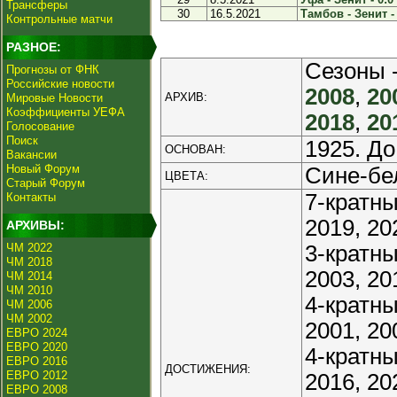
Трансферы
30
16.5.2021
Тамбов - Зенит - 
Контрольные матчи
РАЗНОЕ:
Сезоны 
Прогнозы от ФНК
Российские новости
2008
,
20
АРХИВ:
Мировые Новости
Коэффициенты УЕФА
2018
,
20
Голосование
Поиск
1925. До
ОСНОВАН:
Вакансии
Новый Форум
Сине-бе
ЦВЕТА:
Старый Форум
7-кратны
Контакты
2019, 20
АРХИВЫ:
ЧМ 2022
3-кратн
ЧМ 2018
2003, 20
ЧМ 2014
ЧМ 2010
4-кратн
ЧМ 2006
ЧМ 2002
2001, 20
ЕВРО 2024
ЕВРО 2020
4-кратны
ЕВРО 2016
ДОСТИЖЕНИЯ:
ЕВРО 2012
2016, 20
ЕВРО 2008