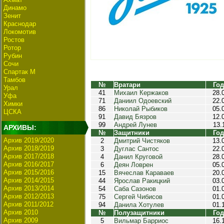
Динамо
Зенит
Краснодар
Локомотив
Ростов
Ротор
Рубин
Сочи
Спартак М
Тамбов
№
Вратари
Год
Урал
41
Михаил Кержаков
28.
Уфа
71
Даниил Одоевский
22.
Химки
86
Николай Рыбиков
05.
ЦСКА
91
Давид Бязров
12.
99
Андрей Лунев
13.
АРХИВЫ:
№
Защитники
Год
Архив 2019/2020
2
Дмитрий Чистяков
13.
Архив 2018/2019
3
Дуглас Сантос
22.
Архив 2017/2018
4
Данил Круговой
28.
Архив 2016/2017
6
Деян Ловрен
05.
Архив 2015/2016
15
Вячеслав Караваев
20.
Архив 2014/2015
44
Ярослав Ракицкий
03.
Архив 2013/2014
54
Саба Сазонов
01.
Архив 2012/2013
75
Сергей Чибисов
01.
Архив 2011/2012
94
Данила Хотулев
01.
Архив 2010
№
Полузащитники
Год
Архив 2009
5
Вильмар Барриос
16.