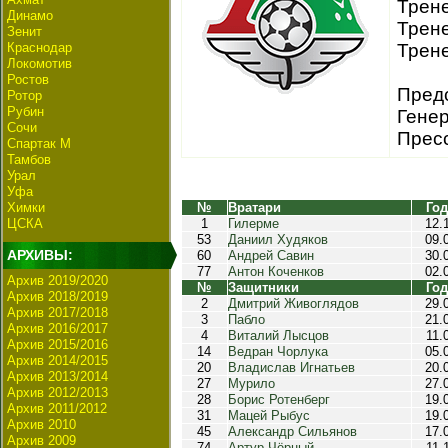
Трене
Динамо
Трене
Зенит
Краснодар
Трен
Локомотив
Ростов
Предс
Ротор
Рубин
Генер
Сочи
Пресс
Спартак М
Тамбов
Урал
Уфа
Химки
№
Вратари
Год
ЦСКА
1
Гилерме
12.
53
Даниил Худяков
09.
АРХИВЫ:
60
Андрей Савин
30.
77
Антон Коченков
02.
Архив 2019/2020
№
Защитники
Год
Архив 2018/2019
2
Дмитрий Живоглядов
29.
Архив 2017/2018
3
Пабло
21.
Архив 2016/2017
4
Виталий Лысцов
11.
Архив 2015/2016
14
Ведран Чорлука
05.
Архив 2014/2015
20
Владислав Игнатьев
20.
Архив 2013/2014
27
Мурило
27.
Архив 2012/2013
28
Борис Ротенберг
19.
Архив 2011/2012
31
Мацей Рыбус
19.
Архив 2010
45
Александр Сильянов
17.
Архив 2009
74
Артур Чёрный
11.