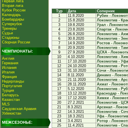
Первая лига
Вторая лига
Кубок России
Тур
Дата
Соперник
Календарь
1
11.8.2020
Рубин - Локомоти
Бомбардиры
2
15.8.2020
Локомотив - Крас
Суперкубок
3
19.8.2020
Урал - Локомотив
Тренеры
4
23.8.2020
Спартак - Локомо
Судьи
5
26.8.2020
Локомотив - Ахма
Стадионы
6
30.8.2020
Локомотив - Зени
Сборная России
7
14.9.2020
Ростов - Локомот
8
20.9.2020
Локомотив - Тамб
ЧЕМПИОНАТЫ:
9
27.9.2020
ЦСКА - Локомоти
10
4.10.2020
Локомотив - Химк
Англия
11
17.10.2020
Локомотив - Уфа 
Германия
12
24.10.2020
Локомотив - Рото
Испания
13
31.10.2020
Сочи - Локомотив
Италия
14
8.11.2020
Динамо - Локомо
Франция
15
21.11.2020
Локомотив - Арсе
Нидерланды
16
28.11.2020
Ахмат - Локомоти
Португалия
17
5.12.2020
Локомотив - Руби
Турция
18
13.12.2020
Краснодар - Локо
Беларусь
19
17.12.2020
Химки - Локомоти
Казахстан
20
27.2.2021
Локомотив - ЦСК
MLS
21
8.3.2021
Арсенал - Локомо
Саудовская Аравия
22
14.3.2021
Локомотив - Сочи
Узбекистан
23
18.3.2021
Уфа - Локомотив 
24
3.4.2021
Ротор - Локомоти
МЕЖСЕЗОНЬЕ:
25
11.4.2021
Локомотив - Спар