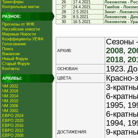
Трансферы
26
17.4.2021
Локомотив - Рост
Контрольные матчи
27
24.4.2021
Тамбов - Локомот
28
2.5.2021
Зенит - Локомоти
РАЗНОЕ:
29
8.5.2021
Локомотив - Дин
30
16.5.2021
Локомотив - Урал
Прогнозы от ФНК
Российские новости
Мировые Новости
Коэффициенты УЕФА
Сезоны 
Голосование
2008
,
20
Поиск
АРХИВ:
Вакансии
2018
,
20
Новый Форум
Старый Форум
1923. До
Контакты
ОСНОВАН:
Красно-
АРХИВЫ:
ЦВЕТА:
3-кратны
ЧМ 2022
ЧМ 2018
6-кратн
ЧМ 2014
ЧМ 2010
1995, 19
ЧМ 2006
ЧМ 2002
6-кратн
ЕВРО 2024
ЕВРО 2020
1994, 19
ЕВРО 2016
9-кратны
ЕВРО 2012
ДОСТИЖЕНИЯ:
ЕВРО 2008