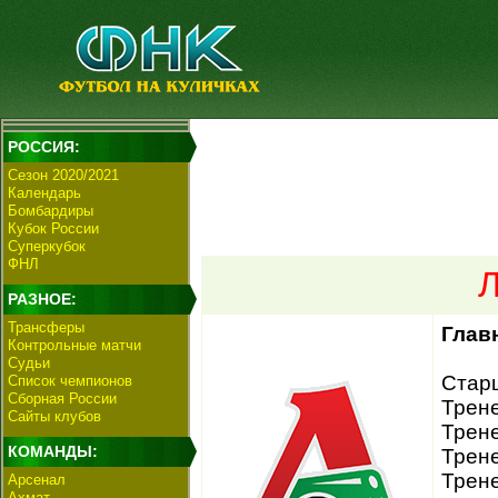
РОССИЯ:
Сезон 2020/2021
Календарь
Бомбардиры
Кубок России
Суперкубок
ФНЛ
Л
РАЗНОЕ:
Трансферы
Глав
Контрольные матчи
Судьи
Старш
Список чемпионов
Сборная России
Трене
Сайты клубов
Трене
КОМАНДЫ:
Трене
Трене
Арсенал
Ахмат