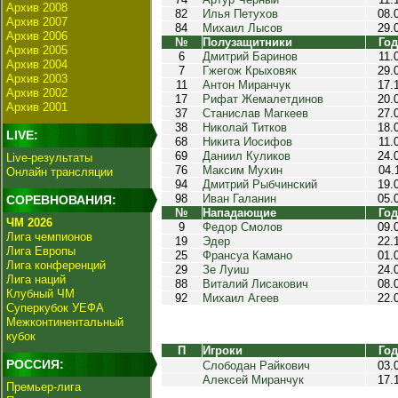
Архив 2008
82
Илья Петухов
08.
Архив 2007
84
Михаил Лысов
29.
Архив 2006
№
Полузащитники
Год
Архив 2005
6
Дмитрий Баринов
11.
Архив 2004
7
Гжегож Крыховяк
29.
Архив 2003
11
Антон Миранчук
17.
Архив 2002
17
Рифат Жемалетдинов
20.
Архив 2001
37
Станислав Магкеев
27.
38
Николай Титков
18.
LIVE:
68
Никита Иосифов
11.
69
Даниил Куликов
24.
Live-результаты
76
Максим Мухин
04.
Онлайн трансляции
94
Дмитрий Рыбчинский
19.
98
Иван Галанин
05.
СОРЕВНОВАНИЯ:
№
Нападающие
Год
ЧМ 2026
9
Федор Смолов
09.
Лига чемпионов
19
Эдер
22.
Лига Европы
25
Франсуа Камано
01.
Лига конференций
29
Зе Луиш
24.
Лига наций
88
Виталий Лисакович
08.
Клубный ЧМ
92
Михаил Агеев
22.
Суперкубок УЕФА
Межконтинентальный
кубок
П
Игроки
Год
РОССИЯ:
Слободан Райкович
03.
Алексей Миранчук
17.
Премьер-лига