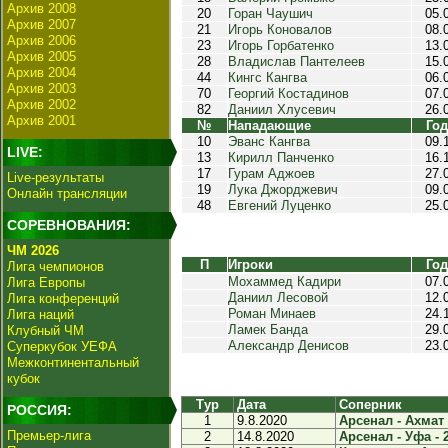
Архив 2008
20
Горан Чаушич
05.
Архив 2007
21
Игорь Коновалов
08.
Архив 2006
23
Игорь Горбатенко
13.
Архив 2005
28
Владислав Пантелеев
15.
Архив 2004
44
Кингс Кангва
06.
Архив 2003
70
Георгий Костадинов
07.
Архив 2002
82
Даниил Хлусевич
26.
Архив 2001
№
Нападающие
Год
10
Эванс Кангва
09.
LIVE:
13
Кирилл Панченко
16.
17
Гурам Аджоев
27.
Live-результаты
19
Лука Джорджевич
09.
Онлайн трансляции
48
Евгений Луценко
25.
СОРЕВНОВАНИЯ:
ЧМ 2026
П
Игроки
Год
Лига чемпионов
Мохаммед Кадири
07.
Лига Европы
Даниил Лесовой
12.
Лига конференций
Роман Минаев
24.
Лига наций
Ламек Банда
29.
Клубный ЧМ
Александр Денисов
23.
Суперкубок УЕФА
Межконтинентальный
кубок
Тур
Дата
Соперник
РОССИЯ:
1
9.8.2020
Арсенал - Ахмат 
Премьер-лига
2
14.8.2020
Арсенал - Уфа - 