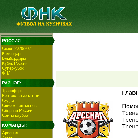
РОССИЯ:
Сезон 2020/2021
Календарь
Бомбардиры
Кубок России
Суперкубок
ФНЛ
РАЗНОЕ:
Трансферы
Глав
Контрольные матчи
Судьи
Помощ
Список чемпионов
Сборная России
Трене
Сайты клубов
Трене
КОМАНДЫ:
Трене
Арсенал
Ахмат