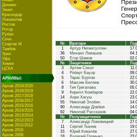
Прези
Динамо
Генер
Зенит
Краснодар
Спорт
Локомотив
Пресс
Ростов
Ротор
Рубин
Сочи
№
Вратари
Год
Спартак М
1
Артур Нигматуллин
17.
Тамбов
36
Михаил Левашов
04.
Урал
50
Егор Шамов
02.
Уфа
№
Защитники
Год
Химки
3
Артем Сокол
11.
ЦСКА
4
Роберт Бауэр
09.
5
Тарас Бурлак
22.
АРХИВЫ:
6
Максим Беляев
30.
Архив 2019/2020
8
Гия Григалава
05.
Архив 2018/2019
9
Кирилл Комбаров
22.
Архив 2017/2018
14
Анри Хагуш
23.
Архив 2016/2017
55
Николай Злобин
14.
Архив 2015/2016
90
Александр Довбня
14.
Архив 2014/2015
92
Николай Рассказов
04.
Архив 2013/2014
№
Полузащитники
Год
Архив 2012/2013
7
Александр Ломовицкий
27.
Архив 2011/2012
11
Сергей Ткачев
19.
Архив 2010
15
Юрий Ковалёв
27.
Архив 2009
18
Валерий Громыко
23.