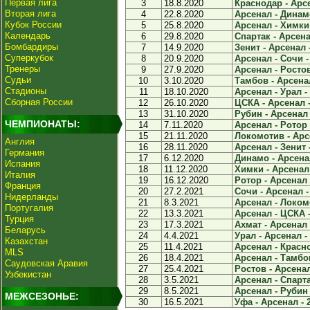
Первая лига
3
18.8.2020
Краснодар - Арсе
Вторая лига
4
22.8.2020
Арсенал - Динамо
Кубок России
5
25.8.2020
Арсенал - Химки 
Календарь
6
29.8.2020
Спартак - Арсена
Бомбардиры
7
14.9.2020
Зенит - Арсенал -
Суперкубок
8
20.9.2020
Арсенал - Сочи -
Тренеры
9
27.9.2020
Арсенал - Ростов
Судьи
10
3.10.2020
Тамбов - Арсенал
Стадионы
11
18.10.2020
Арсенал - Урал - 
Сборная России
12
26.10.2020
ЦСКА - Арсенал -
13
31.10.2020
Рубин - Арсенал 
ЧЕМПИОНАТЫ:
14
7.11.2020
Арсенал - Ротор 
15
21.11.2020
Локомотив - Арсе
Англия
16
28.11.2020
Арсенал - Зенит -
Германия
17
6.12.2020
Динамо - Арсенал
Испания
18
11.12.2020
Химки - Арсенал 
Италия
19
16.12.2020
Ротор - Арсенал 
Франция
20
27.2.2021
Сочи - Арсенал -
Нидерланды
21
8.3.2021
Арсенал - Локомо
Португалия
22
13.3.2021
Арсенал - ЦСКА -
Турция
23
17.3.2021
Ахмат - Арсенал 
Беларусь
24
4.4.2021
Урал - Арсенал - 
Казахстан
25
11.4.2021
Арсенал - Красно
MLS
26
18.4.2021
Арсенал - Тамбов
Саудовская Аравия
27
25.4.2021
Ростов - Арсенал
Узбекистан
28
3.5.2021
Арсенал - Спарта
29
8.5.2021
Арсенал - Рубин 
МЕЖСЕЗОНЬЕ:
30
16.5.2021
Уфа - Арсенал - 