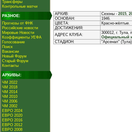
Трансферы
Контрольные матчи
АРХИВ:
Сезоны -
2015
,
2
РАЗНОЕ:
ОСНОВАН:
1946.
Прогнозы от ФНК
ЦВЕТА:
Красно-жёлтые.
Российские новости
ДОСТИЖЕНИЯ:
Мировые Новости
300012, г. Тула,
АДРЕС КЛУБА:
Официальный ин
Коэффициенты УЕФА
СТАДИОН:
"Арсенал" (Тула)
Голосование
Поиск
Вакансии
Новый Форум
Старый Форум
Контакты
АРХИВЫ:
ЧМ 2022
ЧМ 2018
ЧМ 2014
ЧМ 2010
ЧМ 2006
ЧМ 2002
ЕВРО 2024
ЕВРО 2020
ЕВРО 2016
ЕВРО 2012
ЕВРО 2008