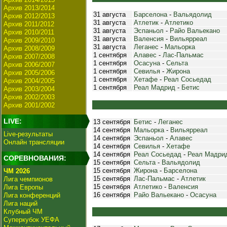
Архив 2013/2014
31 августа
Барселона
-
Вальядолид
Архив 2012/2013
31 августа
Атлетик
-
Атлетико
Архив 2011/2012
31 августа
Эспаньол
-
Райо Вальекано
Архив 2010/2011
31 августа
Валенсия
-
Вильярреал
Архив 2009/2010
31 августа
Леганес
-
Мальорка
Архив 2008/2009
1 сентября
Алавес
-
Лас-Пальмас
Архив 2007/2008
1 сентября
Осасуна
-
Сельта
Архив 2006/2007
1 сентября
Севилья
-
Жирона
Архив 2005/2006
1 сентября
Хетафе
-
Реал Сосьедад
Архив 2004/2005
1 сентября
Реал Мадрид
-
Бетис
Архив 2003/2004
Архив 2002/2003
Архив 2001/2002
LIVE:
13 сентября
Бетис
-
Леганес
14 сентября
Мальорка
-
Вильярреал
Live-результаты
14 сентября
Эспаньол
-
Алавес
Онлайн трансляции
14 сентября
Севилья
-
Хетафе
14 сентября
Реал Сосьедад
-
Реал Мадри
СОРЕВНОВАНИЯ:
15 сентября
Сельта
-
Вальядолид
15 сентября
Жирона
-
Барселона
ЧМ 2026
15 сентября
Лас-Пальмас
-
Атлетик
Лига чемпионов
15 сентября
Атлетико
-
Валенсия
Лига Европы
16 сентября
Райо Вальекано
-
Осасуна
Лига конференций
Лига наций
Клубный ЧМ
Суперкубок УЕФА