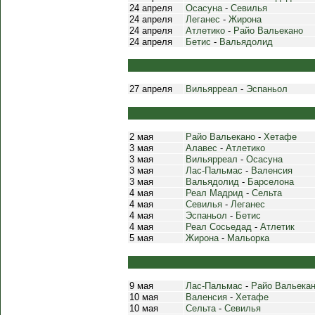
24 апреля
Осасуна
-
Севилья
24 апреля
Леганес
-
Жирона
24 апреля
Атлетико
-
Райо Вальекано
24 апреля
Бетис
-
Вальядолид
27 апреля
Вильярреал
-
Эспаньол
2 мая
Райо Вальекано
-
Хетафе
3 мая
Алавес
-
Атлетико
3 мая
Вильярреал
-
Осасуна
3 мая
Лас-Пальмас
-
Валенсия
3 мая
Вальядолид
-
Барселона
4 мая
Реал Мадрид
-
Сельта
4 мая
Севилья
-
Леганес
4 мая
Эспаньол
-
Бетис
4 мая
Реал Сосьедад
-
Атлетик
5 мая
Жирона
-
Мальорка
9 мая
Лас-Пальмас
-
Райо Вальека
10 мая
Валенсия
-
Хетафе
10 мая
Сельта
-
Севилья