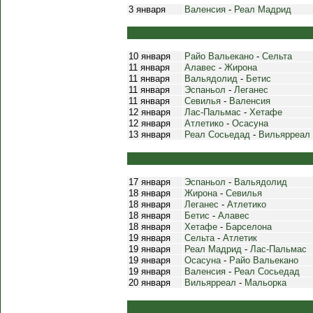
3 января
Валенсия
-
Реал Мадрид
10 января
Райо Вальекано
-
Сельта
11 января
Алавес
-
Жирона
11 января
Вальядолид
-
Бетис
11 января
Эспаньол
-
Леганес
11 января
Севилья
-
Валенсия
12 января
Лас-Пальмас
-
Хетафе
12 января
Атлетико
-
Осасуна
13 января
Реал Сосьедад
-
Вильярреал
17 января
Эспаньол
-
Вальядолид
18 января
Жирона
-
Севилья
18 января
Леганес
-
Атлетико
18 января
Бетис
-
Алавес
18 января
Хетафе
-
Барселона
19 января
Сельта
-
Атлетик
19 января
Реал Мадрид
-
Лас-Пальмас
19 января
Осасуна
-
Райо Вальекано
19 января
Валенсия
-
Реал Сосьедад
20 января
Вильярреал
-
Мальорка