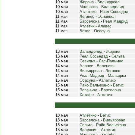
10 мая
Жирона
-
Вильярреал
10 мая
Мальорка
-
Вальядолид
10 мая
Атлетико
-
Реал Сосьедад
11 мая
Леганес
-
Эспаньол
11 мая
Барселона
-
Реал Мадрид
11 мая
Атлетик
-
Алавес
11 мая
Бетис
-
Осасуна
13 мая
Вальядолид
-
Жирона
13 мая
Реал Сосьедад
-
Сельта
13 мая
Севилья
-
Лас-Пальмас
14 мая
Алавес
-
Валенсия
14 мая
Вильярреал
-
Леганес
14 мая
Реал Мадрид
-
Мальорка
15 мая
Осасуна
-
Атлетико
15 мая
Райо Вальекано
-
Бетис
15 мая
Эспаньол
-
Барселона
15 мая
Хетафе
-
Атлетик
18 мая
Атлетико
-
Бетис
18 мая
Барселона
-
Вильярреал
18 мая
Сельта
-
Райо Вальекано
18 мая
Валенсия
-
Атлетик
18 мая
Мальорка
-
Хетафе