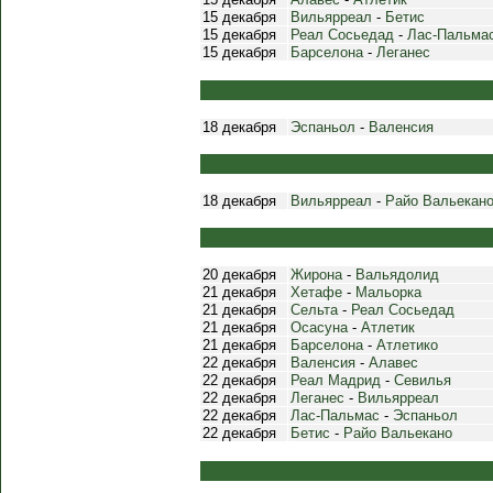
15 декабря
Вильярреал
-
Бетис
15 декабря
Реал Сосьедад
-
Лас-Пальма
15 декабря
Барселона
-
Леганес
18 декабря
Эспаньол
-
Валенсия
18 декабря
Вильярреал
-
Райо Вальекан
20 декабря
Жирона
-
Вальядолид
21 декабря
Хетафе
-
Мальорка
21 декабря
Сельта
-
Реал Сосьедад
21 декабря
Осасуна
-
Атлетик
21 декабря
Барселона
-
Атлетико
22 декабря
Валенсия
-
Алавес
22 декабря
Реал Мадрид
-
Севилья
22 декабря
Леганес
-
Вильярреал
22 декабря
Лас-Пальмас
-
Эспаньол
22 декабря
Бетис
-
Райо Вальекано