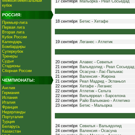
Межконтинентальный
17 сентября
Мальорка
-
Реал Сосьедад
кубок
РОССИЯ:
18 сентября
Бетис
-
Хетафе
Премьер-лига
Первая лига
Вторая лига
Кубок России
Календарь
19 сентября
Леганес
-
Атлетик
Бомбардиры
Суперкубок
Тренеры
Судьи
20 сентября
Алавес
-
Севилья
Стадионы
21 сентября
Вальядолид
-
Реал Сосьедад
Сборная России
21 сентября
Осасуна
-
Лас-Пальмас
21 сентября
Валенсия
-
Жирона
ЧЕМПИОНАТЫ:
21 сентября
Реал Мадрид
-
Эспаньол
22 сентября
Хетафе
-
Леганес
Англия
22 сентября
Атлетик
-
Сельта
Германия
22 сентября
Вильярреал
-
Барселона
Испания
22 сентября
Райо Вальекано
-
Атлетико
Италия
23 сентября
Бетис
-
Мальорка
Франция
Нидерланды
Португалия
Турция
24 сентября
Севилья
-
Вальядолид
Беларусь
24 сентября
Валенсия
-
Осасуна
Казахстан