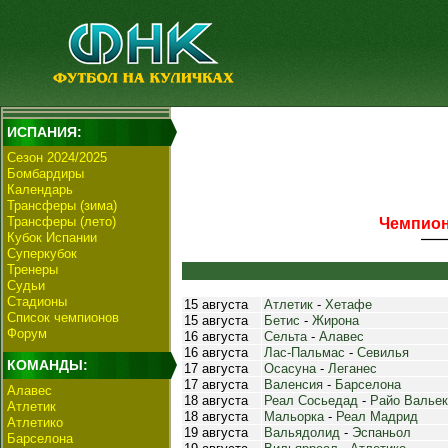
ИСПАНИЯ:
Сезон 2024/2025
Бомбардиры
Календарь
Трансферы (зима)
Трансферы (лето)
Чемпиона
Кубок Испании
Суперкубок
Тренеры
Судьи
Стадионы
15 августа
Атлетик
-
Хетафе
Список чемпионов
15 августа
Бетис
-
Жирона
Форум
16 августа
Сельта
-
Алавес
16 августа
Лас-Пальмас
-
Севилья
КОМАНДЫ:
17 августа
Осасуна
-
Леганес
17 августа
Валенсия
-
Барселона
Алавес
18 августа
Реал Сосьедад
-
Райо Вальек
Атлетик
18 августа
Мальорка
-
Реал Мадрид
Атлетико
19 августа
Вальядолид
-
Эспаньол
Барселона