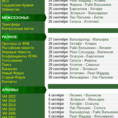
24 сентября
Реал Мадрид
-
Алавес
MLS
25 сентября
Жирона
-
Райо Вальекано
Саудовская Аравия
25 сентября
Барселона
-
Хетафе
Узбекистан
26 сентября
Эспаньол
-
Вильярреал
26 сентября
Лас-Пальмас
-
Бетис
МЕЖСЕЗОНЬЕ:
26 сентября
Сельта
-
Атлетико
Трансферы
Контрольные матчи
РАЗНОЕ:
27 сентября
Вальядолид
-
Мальорка
Прогнозы от ФНК
28 сентября
Хетафе
-
Алавес
Российские новости
28 сентября
Райо Вальекано
-
Леганес
Мировые Новости
28 сентября
Реал Сосьедад
-
Валенсия
Коэффициенты УЕФА
28 сентября
Осасуна
-
Барселона
Голосование
29 сентября
Сельта
-
Жирона
Поиск
29 сентября
Атлетик
-
Севилья
Вакансии
29 сентября
Бетис
-
Эспаньол
Новый Форум
29 сентября
Атлетико
-
Реал Мадрид
Старый Форум
30 сентября
Вильярреал
-
Лас-Пальмас
Контакты
АРХИВЫ:
4 октября
Леганес
-
Валенсия
ЧМ 2022
5 октября
Эспаньол
-
Мальорка
ЧМ 2018
5 октября
Хетафе
-
Осасуна
ЧМ 2014
5 октября
Лас-Пальмас
-
Сельта
ЧМ 2010
5 октября
Вальядолид
-
Райо Вальекан
ЧМ 2006
5 октября
Реал Мадрид
-
Вильярреал
ЧМ 2002