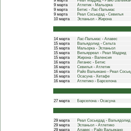
9 марта
Реал Мадрид
-
Райо Вальека
9 марта
Атлетик
-
Мальорка
9 марта
Бетис
-
Лас-Пальмас
9 марта
Реал Сосьедад
-
Севилья
10 марта
Эспаньол
-
Жирона
14 марта
Лас-Пальмас
-
Алавес
15 марта
Вальядолид
-
Сельта
15 марта
Мальорка
-
Эспаньол
15 марта
Вильярреал
-
Реал Мадрид
15 марта
Жирона
-
Валенсия
16 марта
Леганес
-
Бетис
16 марта
Севилья
-
Атлетик
16 марта
Райо Вальекано
-
Реал Сосье
16 марта
Осасуна
-
Хетафе
16 марта
Атлетико
-
Барселона
27 марта
Барселона
-
Осасуна
29 марта
Реал Сосьедад
-
Вальядолид
29 марта
Эспаньол
-
Атлетико
29 марта
Алавес
-
Райо Вальекано