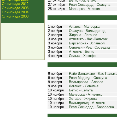
27 октября
Бетис
-
Атлетико
Олимпиада 2012
27 октября
Реал Сосьедад
-
Осасуна
Олимпиада 2008
28 октября
Мальорка
-
Атлетик
Олимпиада 2004
Олимпиада 2000
1 ноября
Алавес
-
Мальорка
2 ноября
Осасуна
-
Вальядолид
2 ноября
Жирона
-
Леганес
3 ноября
Атлетико
-
Лас-Пальмас
3 ноября
Барселона
-
Эспаньол
3 ноября
Севилья
-
Реал Сосьедад
3 ноября
Атлетик
-
Бетис
4 ноября
Сельта
-
Хетафе
8 ноября
Райо Вальекано
-
Лас-Пальм
9 ноября
Реал Мадрид
-
Осасуна
9 ноября
Вильярреал
-
Алавес
9 ноября
Леганес
-
Севилья
10 ноября
Бетис
-
Сельта
10 ноября
Мальорка
-
Атлетико
10 ноября
Хетафе
-
Жирона
10 ноября
Вальядолид
-
Атлетик
10 ноября
Реал Сосьедад
-
Барселона