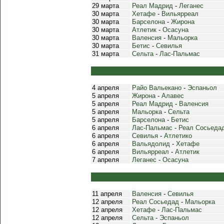
29 марта
Реал Мадрид
-
Леганес
30 марта
Хетафе
-
Вильярреал
30 марта
Барселона
-
Жирона
30 марта
Атлетик
-
Осасуна
30 марта
Валенсия
-
Мальорка
30 марта
Бетис
-
Севилья
31 марта
Сельта
-
Лас-Пальмас
4 апреля
Райо Вальекано
-
Эспаньол
5 апреля
Жирона
-
Алавес
5 апреля
Реал Мадрид
-
Валенсия
5 апреля
Мальорка
-
Сельта
5 апреля
Барселона
-
Бетис
6 апреля
Лас-Пальмас
-
Реал Сосьеда
6 апреля
Севилья
-
Атлетико
6 апреля
Вальядолид
-
Хетафе
6 апреля
Вильярреал
-
Атлетик
7 апреля
Леганес
-
Осасуна
11 апреля
Валенсия
-
Севилья
12 апреля
Реал Сосьедад
-
Мальорка
12 апреля
Хетафе
-
Лас-Пальмас
12 апреля
Сельта
-
Эспаньол