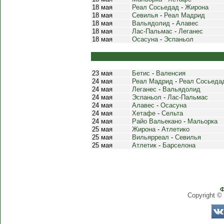
18 мая
Реал Сосьедад
-
Жирона
18 мая
Севилья
-
Реал Мадрид
18 мая
Вальядолид
-
Алавес
18 мая
Лас-Пальмас
-
Леганес
18 мая
Осасуна
-
Эспаньол
23 мая
Бетис
-
Валенсия
24 мая
Реал Мадрид
-
Реал Сосьеда
24 мая
Леганес
-
Вальядолид
24 мая
Эспаньол
-
Лас-Пальмас
24 мая
Алавес
-
Осасуна
24 мая
Хетафе
-
Сельта
24 мая
Райо Вальекано
-
Мальорка
25 мая
Жирона
-
Атлетико
25 мая
Вильярреал
-
Севилья
25 мая
Атлетик
-
Барселона
Ф
Copyright ©