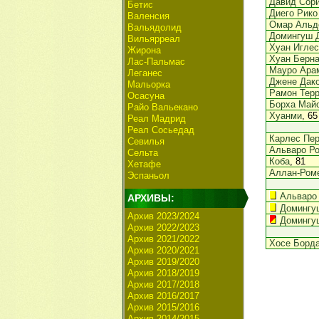
Давид Сор
Бетис
Диего Рико
Валенсия
Омар Альд
Вальядолид
Домингуш 
Вильярреал
Хуан Иглес
Жирона
Хуан Берна
Лас-Пальмас
Мауро Ара
Леганес
Джене Дак
Мальорка
Рамон Терр
Осасуна
Борха Май
Райо Вальекано
Хуанми
, 65
Реал Мадрид
Реал Сосьедад
Карлес Пе
Севилья
Альваро Ро
Сельта
Коба
, 81
Хетафе
Аллан-Ром
Эспаньол
Альваро
АРХИВЫ:
Домингу
Архив 2023/2024
Домингу
Архив 2022/2023
Архив 2021/2022
Хосе Борд
Архив 2020/2021
Архив 2019/2020
Архив 2018/2019
Архив 2017/2018
Архив 2016/2017
Архив 2015/2016
Архив 2014/2015