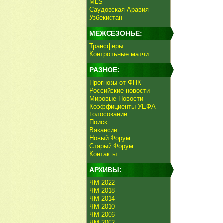
MLS
Саудовская Аравия
Узбекистан
МЕЖСЕЗОНЬЕ:
Трансферы
Контрольные матчи
РАЗНОЕ:
Прогнозы от ФНК
Российские новости
Мировые Новости
Коэффициенты УЕФА
Голосование
Поиск
Вакансии
Новый Форум
Старый Форум
Контакты
АРХИВЫ:
ЧМ 2022
ЧМ 2018
ЧМ 2014
ЧМ 2010
ЧМ 2006
ЧМ 2002