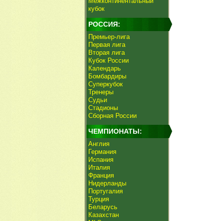
Межконтинентальный
кубок
РОССИЯ:
Премьер-лига
Первая лига
Вторая лига
Кубок России
Календарь
Бомбардиры
Суперкубок
Тренеры
Судьи
Стадионы
Сборная России
ЧЕМПИОНАТЫ:
Англия
Германия
Испания
Италия
Франция
Нидерланды
Португалия
Турция
Беларусь
Казахстан