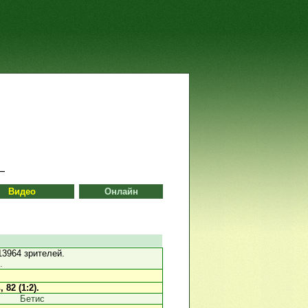
Видео
Онлайн
3964 зрителей.
.
ь
, 82 (1:2).
Бетис