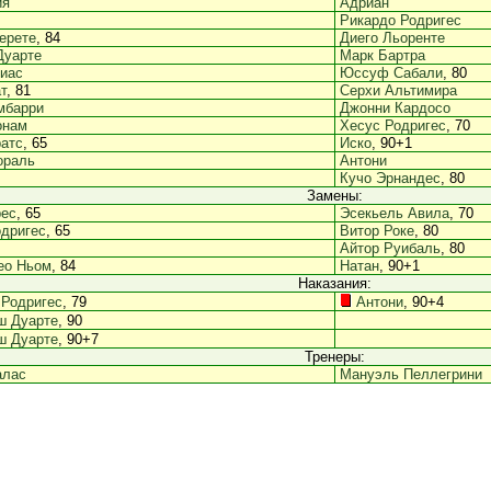
ия
Адриан
Рикардо Родригес
ерете
, 84
Диего Льоренте
Дуарте
Марк Бартра
иас
Юссуф Сабали
, 80
т
, 81
Серхи Альтимира
мбарри
Джонни Кардосо
онам
Хесус Родригес
, 70
атс
, 65
Иско
, 90+1
ораль
Антони
Кучо Эрнандес
, 80
Замены:
рес
, 65
Эсекьель Авила
, 70
дригес
, 65
Витор Роке
, 80
Айтор Руибаль
, 80
ео Ньом
, 84
Натан
, 90+1
Наказания:
 Родригес
, 79
Антони
, 90+4
ш Дуарте
, 90
ш Дуарте
, 90+7
Тренеры:
алас
Мануэль Пеллегрини