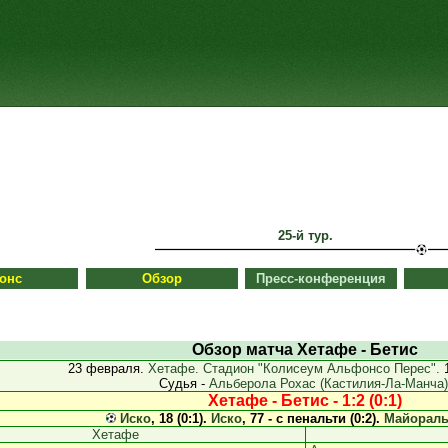
25-й тур.
онс
Обзор
Пресс-конференция
Обзор матча Хетафе - Бетис
23 февраля.
Хетафе. Стадион "Колисеум Альфонсо Перес".
1
Судья -
Альберола Рохас (Кастилия-Ла-Манча)
Хетафе - Бетис - 1:2 (0:1)
Иско
, 18 (0:1).
Иско
, 77 - с пенальти (0:2).
Майорал
Хетафе