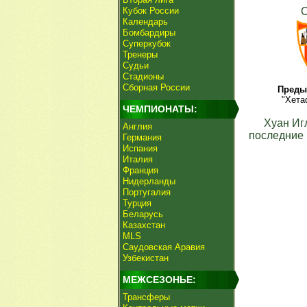
Кубок России
С
Календарь
Бомбардиры
Суперкубок
Тренеры
Судьи
Стадионы
Сборная России
Преды
"Хета
ЧЕМПИОНАТЫ:
Хуан Иг
Англия
последние 
Германия
Испания
Италия
Франция
Нидерланды
Португалия
Турция
Беларусь
Казахстан
MLS
Саудовская Аравия
Узбекистан
МЕЖСЕЗОНЬЕ:
Трансферы