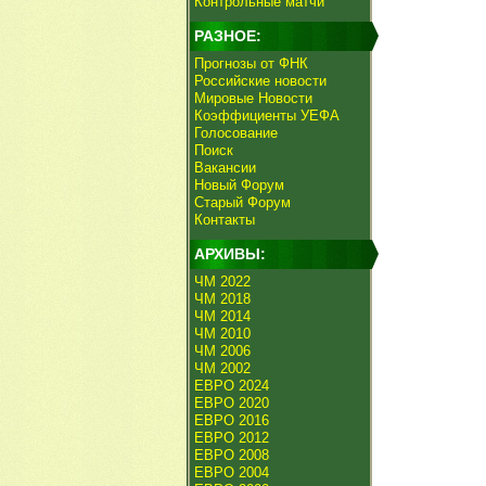
Контрольные матчи
РАЗНОЕ:
Прогнозы от ФНК
Российские новости
Мировые Новости
Коэффициенты УЕФА
Голосование
Поиск
Вакансии
Новый Форум
Старый Форум
Контакты
АРХИВЫ:
ЧМ 2022
ЧМ 2018
ЧМ 2014
ЧМ 2010
ЧМ 2006
ЧМ 2002
ЕВРО 2024
ЕВРО 2020
ЕВРО 2016
ЕВРО 2012
ЕВРО 2008
ЕВРО 2004