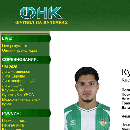
LIVE:
Live-результаты
Онлайн трансляции
СОРЕВНОВАНИЯ:
ЧМ 2026
К
Лига чемпионов
Лига Европы
Kuc
Лига конференций
Лига наций
Клубный ЧМ
Пол
Поз
Суперкубок УЕФА
Ном
Межконтинентальный
Гра
кубок
Дат
РОССИЯ:
Чем
Премьер-лига
Чемп
Первая лига
Мат
Вторая лига