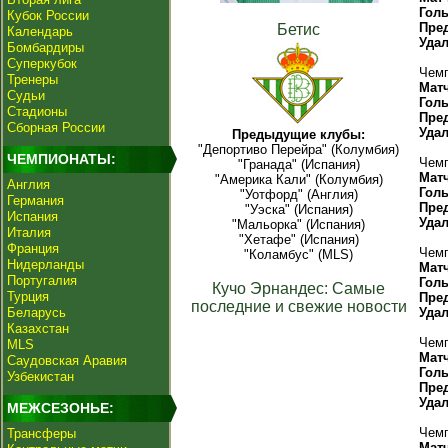
Гол
Кубок России
Пре
Бетис
Календарь
Уда
Бомбардиры
Суперкубок
Чемп
Тренеры
Мат
Судьи
Гол
Стадионы
Пре
Сборная России
Уда
Предыдущие клубы:
"Депортиво Перейра" (Колумбия)
ЧЕМПИОНАТЫ:
Чемп
"Гранада" (Испания)
Мат
"Америка Кали" (Колумбия)
Англия
Гол
"Уотфорд" (Англия)
Германия
Пре
"Уэска" (Испания)
Испания
Уда
"Мальорка" (Испания)
Италия
"Хетафе" (Испания)
Франция
Чемп
"Коламбус" (MLS)
Нидерланды
Мат
Португалия
Гол
Кучо Эрнандес: Самые
Турция
Пре
последние и свежие новости
Беларусь
Уда
Казахстан
Чемп
MLS
Мат
Саудовская Аравия
Гол
Узбекистан
Пре
Уда
МЕЖСЕЗОНЬЕ:
Чемп
Трансферы
Мат