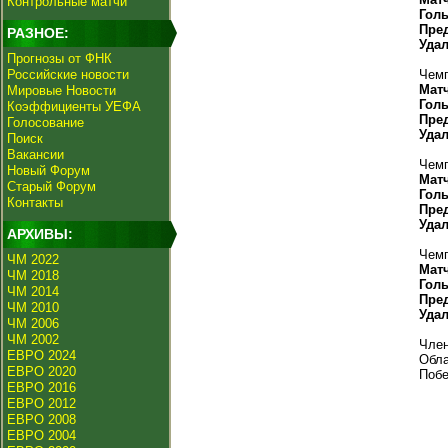
Контрольные матчи
Гол
Пре
РАЗНОЕ:
Уда
Прогнозы от ФНК
Российские новости
Чемп
Мат
Мировые Новости
Гол
Коэффициенты УЕФА
Пре
Голосование
Уда
Поиск
Вакансии
Чемп
Новый Форум
Мат
Старый Форум
Гол
Контакты
Пре
Уда
АРХИВЫ:
Чемп
ЧМ 2022
Мат
ЧМ 2018
Гол
ЧМ 2014
Пре
ЧМ 2010
Уда
ЧМ 2006
ЧМ 2002
Член
ЕВРО 2024
Обла
ЕВРО 2020
Побе
ЕВРО 2016
ЕВРО 2012
ЕВРО 2008
ЕВРО 2004