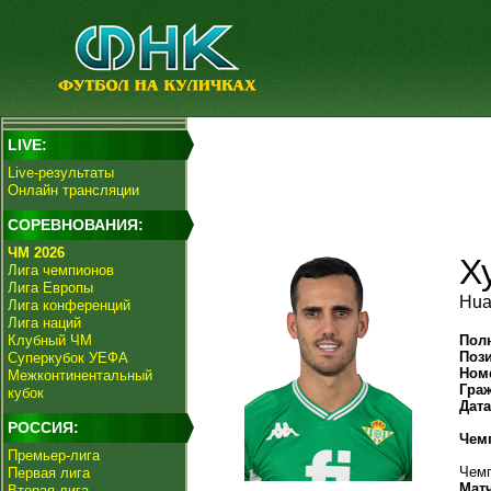
LIVE:
Live-результаты
Онлайн трансляции
СОРЕВНОВАНИЯ:
ЧМ 2026
Х
Лига чемпионов
Лига Европы
Hua
Лига конференций
Лига наций
Клубный ЧМ
Пол
Поз
Суперкубок УЕФА
Ном
Межконтинентальный
Гра
кубок
Дат
РОССИЯ:
Чем
Премьер-лига
Чемп
Первая лига
Мат
Вторая лига