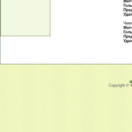
Мат
Гол
Пре
Уда
Чемп
Мат
Гол
Пре
Уда
Ф
Copyright © 