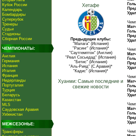
Гол
Кубок России
Хетафе
Пре
Календарь
Уда
Бомбардиры
Суперкубок
Чемп
Тренеры
Мат
Судьи
Гол
Стадионы
Пре
Сборная России
Предыдущие клубы:
Уда
"Малага" (Испания)
ЧЕМПИОНАТЫ:
"Расинг" (Испания)*
Чемп
"Саутгемптон" (Англия)
Мат
Англия
"Реал Сосьедад" (Испания)
Гол
Германия
"Бетис" (Испания)
Пре
Испания
"Аль-Рияд" (С.Аравия)*
Уда
Италия
"Кадис" (Испания)*
Франция
Чемп
Нидерланды
Хуанми: Самые последние и
Мат
Португалия
Гол
свежие новости
Турция
Пре
Беларусь
Уда
Казахстан
Чемп
MLS
Мат
Саудовская Аравия
Гол
Узбекистан
Пре
Уда
МЕЖСЕЗОНЬЕ:
Чемп
Трансферы
Мат