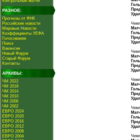
Контрольные матчи
Гол
Пре
РАЗНОЕ:
Уда
Прогнозы от ФНК
Российские новости
Чемп
Мат
Мировые Новости
Гол
Коэффициенты УЕФА
Пре
Голосование
Уда
Поиск
Вакансии
Чемп
Новый Форум
Мат
Старый Форум
Гол
Контакты
Пре
Уда
АРХИВЫ:
Чемп
ЧМ 2022
Мат
ЧМ 2018
Гол
ЧМ 2014
Пре
ЧМ 2010
Уда
ЧМ 2006
ЧМ 2002
Чемп
ЕВРО 2024
Мат
ЕВРО 2020
Гол
ЕВРО 2016
Пре
ЕВРО 2012
Уда
ЕВРО 2008
Чемп
ЕВРО 2004