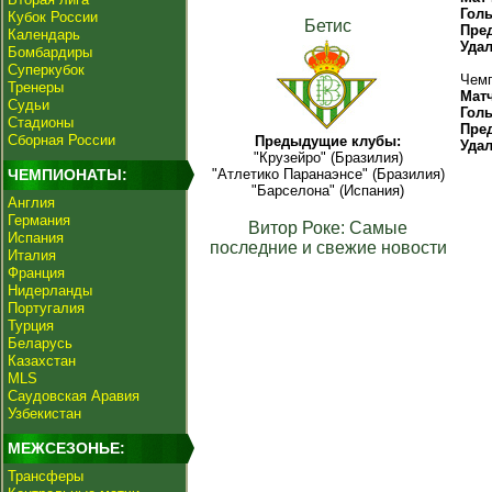
Гол
Кубок России
Бетис
Пре
Календарь
Уда
Бомбардиры
Суперкубок
Чемп
Тренеры
Мат
Судьи
Гол
Стадионы
Пре
Сборная России
Предыдущие клубы:
Уда
"Крузейро" (Бразилия)
ЧЕМПИОНАТЫ:
"Атлетико Паранаэнсе" (Бразилия)
"Барселона" (Испания)
Англия
Германия
Витор Роке: Самые
Испания
последние и свежие новости
Италия
Франция
Нидерланды
Португалия
Турция
Беларусь
Казахстан
MLS
Саудовская Аравия
Узбекистан
МЕЖСЕЗОНЬЕ:
Трансферы