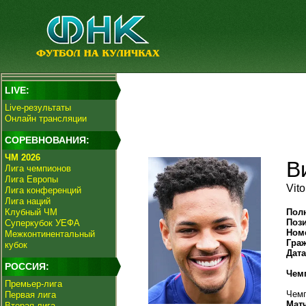
LIVE:
Live-результаты
Онлайн трансляции
СОРЕВНОВАНИЯ:
ЧМ 2026
В
Лига чемпионов
Лига Европы
Vit
Лига конференций
Лига наций
Клубный ЧМ
Пол
Поз
Суперкубок УЕФА
Ном
Межконтинентальный
Гра
кубок
Дат
РОССИЯ:
Чем
Премьер-лига
Чемп
Первая лига
Мат
Вторая лига