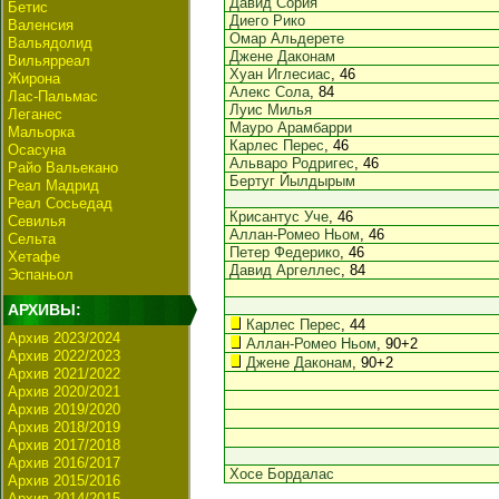
Давид Сория
Бетис
Диего Рико
Валенсия
Омар Альдерете
Вальядолид
Джене Даконам
Вильярреал
Хуан Иглесиас
, 46
Жирона
Алекс Сола
, 84
Лас-Пальмас
Луис Милья
Леганес
Мауро Арамбарри
Мальорка
Карлес Перес
, 46
Осасуна
Альваро Родригес
, 46
Райо Вальекано
Бертуг Йылдырым
Реал Мадрид
Реал Сосьедад
Крисантус Уче
, 46
Севилья
Аллан-Ромео Ньом
, 46
Сельта
Петер Федерико
, 46
Хетафе
Давид Аргеллес
, 84
Эспаньол
АРХИВЫ:
Карлес Перес
, 44
Архив 2023/2024
Аллан-Ромео Ньом
, 90+2
Архив 2022/2023
Джене Даконам
, 90+2
Архив 2021/2022
Архив 2020/2021
Архив 2019/2020
Архив 2018/2019
Архив 2017/2018
Архив 2016/2017
Хосе Бордалас
Архив 2015/2016
Архив 2014/2015