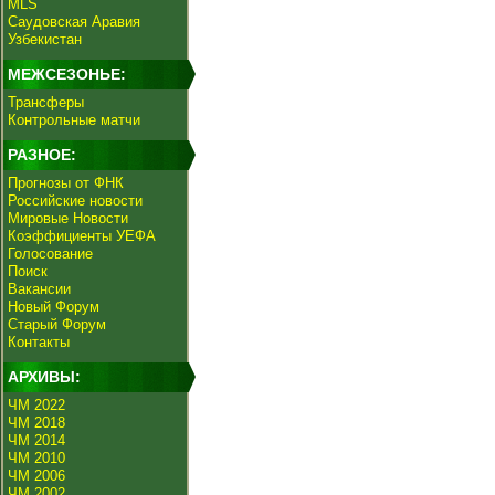
MLS
Саудовская Аравия
Узбекистан
МЕЖСЕЗОНЬЕ:
Трансферы
Контрольные матчи
РАЗНОЕ:
Прогнозы от ФНК
Российские новости
Мировые Новости
Коэффициенты УЕФА
Голосование
Поиск
Вакансии
Новый Форум
Старый Форум
Контакты
АРХИВЫ:
ЧМ 2022
ЧМ 2018
ЧМ 2014
ЧМ 2010
ЧМ 2006
ЧМ 2002