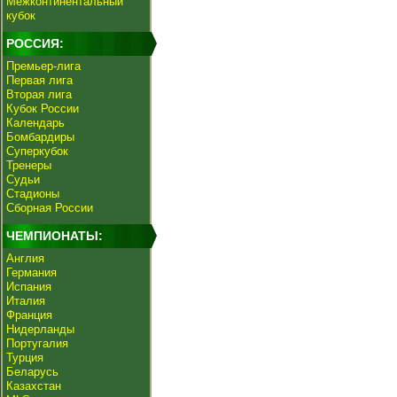
Межконтинентальный
кубок
РОССИЯ:
Премьер-лига
Первая лига
Вторая лига
Кубок России
Календарь
Бомбардиры
Суперкубок
Тренеры
Судьи
Стадионы
Сборная России
ЧЕМПИОНАТЫ:
Англия
Германия
Испания
Италия
Франция
Нидерланды
Португалия
Турция
Беларусь
Казахстан