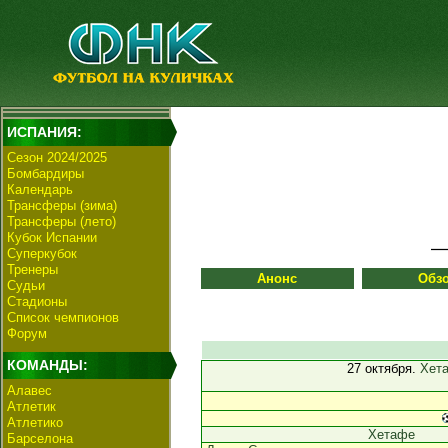
ИСПАНИЯ:
Сезон 2024/2025
Бомбардиры
Календарь
Трансферы (зима)
Трансферы (лето)
Кубок Испании
Суперкубок
Тренеры
Анонс
Обз
Судьи
Стадионы
Список чемпионов
Форум
КОМАНДЫ:
27 октября.
Хет
Алавес
Атлетик
Атлетико
Хетафе
Барселона