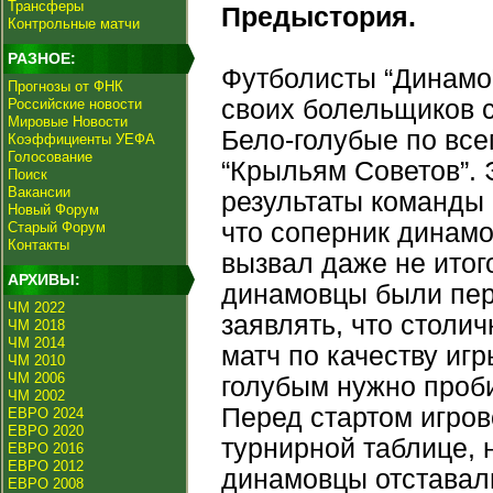
Трансферы
Предыстория.
Контрольные матчи
РАЗНОЕ:
Футболисты “Динамо
Прогнозы от ФНК
своих болельщиков 
Российские новости
Мировые Новости
Бело-голубые по все
Коэффициенты УЕФА
Голосование
“Крыльям Советов”. 
Поиск
Вакансии
результаты команды 
Новый Форум
что соперник динам
Старый Форум
Контакты
вызвал даже не итого
АРХИВЫ:
динамовцы были пер
ЧМ 2022
заявлять, что столи
ЧМ 2018
ЧМ 2014
матч по качеству иг
ЧМ 2010
ЧМ 2006
голубым нужно проби
ЧМ 2002
Перед стартом игров
ЕВРО 2024
ЕВРО 2020
турнирной таблице, 
ЕВРО 2016
ЕВРО 2012
динамовцы отставали
ЕВРО 2008