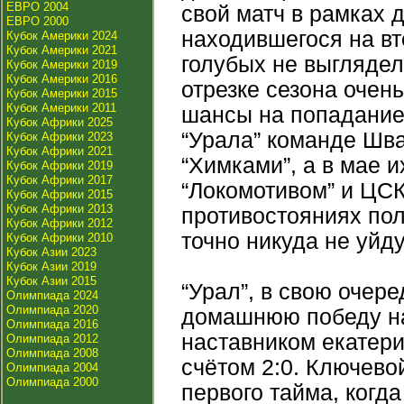
ЕВРО 2004
свой матч в рамках д
ЕВРО 2000
находившегося на вт
Кубок Америки 2024
Кубок Америки 2021
голубых не выглядел
Кубок Америки 2019
Кубок Америки 2016
отрезке сезона оче
Кубок Америки 2015
Кубок Америки 2011
шансы на попадание
Кубок Африки 2025
“Урала” команде Шва
Кубок Африки 2023
Кубок Африки 2021
“Химками”, а в мае и
Кубок Африки 2019
Кубок Африки 2017
“Локомотивом” и ЦС
Кубок Африки 2015
Кубок Африки 2013
противостояниях пол
Кубок Африки 2012
точно никуда не уйду
Кубок Африки 2010
Кубок Азии 2023
Кубок Азии 2019
Кубок Азии 2015
“Урал”, в свою очер
Олимпиада 2024
Олимпиада 2020
домашнюю победу на
Олимпиада 2016
наставником екатер
Олимпиада 2012
Олимпиада 2008
счётом 2:0. Ключево
Олимпиада 2004
Олимпиада 2000
первого тайма, когд