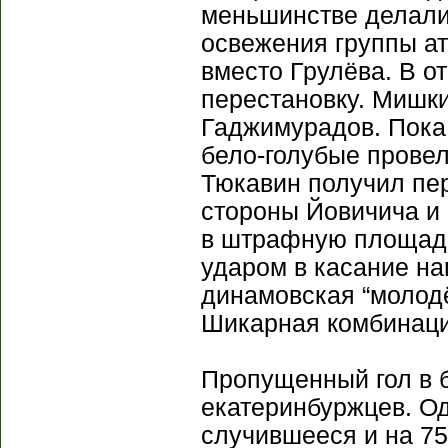
меньшинстве делали 
освежения группы ат
вместо Грулёва. В о
перестановку. Мишк
Гаджимурадов. Пока
бело-голубые провел
Тюкавин получил пер
стороны Йовичича и
в штрафную площадь
ударом в касание нап
динамовская “молодё
Шикарная комбинаци
Пропущенный гол в 
екатеринбуржцев. Од
случившееся и на 75