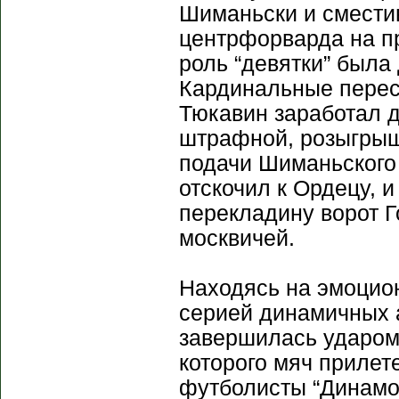
Шиманьски и сместив
центрфорварда на пр
роль “девятки” была
Кардинальные перес
Тюкавин заработал 
штрафной, розыгрыш 
подачи Шиманьского 
отскочил к Ордецу, 
перекладину ворот Г
москвичей.
Находясь на эмоцио
серией динамичных 
завершилась ударом
которого мяч прилете
футболисты “Динамо”