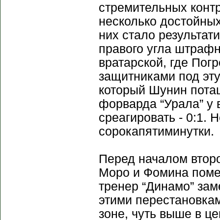
стремительных конт
несколько достойных
них стало результат
правого угла штраф
вратарской, где Пог
защитниками под эту
который Шунин потащ
форварда “Урала” у 
среагировать - 0:1.
сорокапятиминутки.
Перед началом втор
Моро и Фомина поме
тренер “Динамо” за
этими перестановкам
зоне, чуть выше в ц