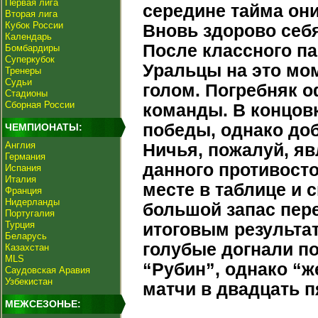
Первая лига
середине тайма они
Вторая лига
Кубок России
Вновь здорово себ
Календарь
После классного п
Бомбардиры
Суперкубок
Уральцы на это мо
Тренеры
Судьи
голом. Погребняк 
Стадионы
Сборная России
команды. В концов
победы, однако доб
ЧЕМПИОНАТЫ:
Англия
Ничья, пожалуй, я
Германия
данного противосто
Испания
Италия
месте в таблице и 
Франция
Нидерланды
большой запас пер
Португалия
Турция
итоговым результа
Беларусь
голубые догнали п
Казахстан
MLS
“Рубин”, однако “
Саудовская Аравия
Узбекистан
матчи в двадцать п
МЕЖСЕЗОНЬЕ: