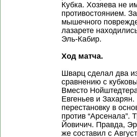
Кубка. Хозяева не 
противостоянием. За
мышечного поврежден
лазарете находились
Эль-Кабир.
Ход матча.
Шварц сделал два из
сравнению с кубковы
Вместо Нойштедтера
Евгеньев и Захарян.
перестановку в осно
против “Арсенала”.
Йовичич. Правда, Э
же составил с Авгус