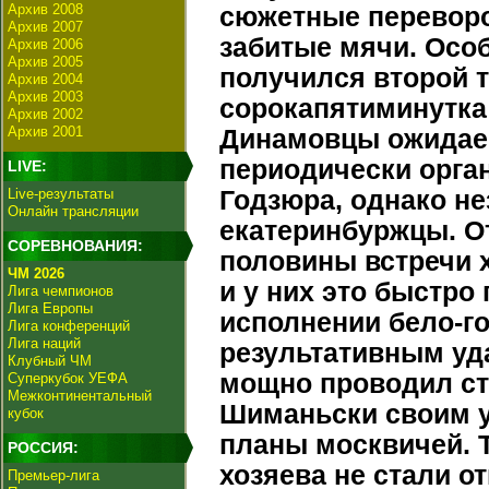
Архив 2008
сюжетные переворо
Архив 2007
забитые мячи. Осо
Архив 2006
Архив 2005
получился второй 
Архив 2004
Архив 2003
сорокапятиминутка
Архив 2002
Архив 2001
Динамовцы ожидае
периодически орга
LIVE:
Live-результаты
Годзюра, однако не
Онлайн трансляции
екатеринбуржцы. От
СОРЕВНОВАНИЯ:
половины встречи 
ЧМ 2026
и у них это быстр
Лига чемпионов
Лига Европы
исполнении бело-
Лига конференций
Лига наций
результативным уд
Клубный ЧМ
мощно проводил ст
Суперкубок УЕФА
Межконтинентальный
Шиманьски своим у
кубок
планы москвичей. 
РОССИЯ:
хозяева не стали от
Премьер-лига