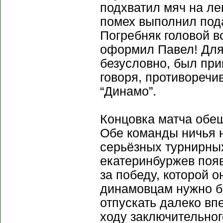
подхватил мяч на ле
помех выполнил пода
Погребняк головой в
оформил Павел! Для
безусловно, был при
говоря, противоречи
“Динамо”.
Концовка матча обещ
Обе команды ничья н
серьёзных турнирных
екатеринбуржев поя
за победу, которой о
динамовцам нужно бы
отпускать далеко вп
ходу заключительног