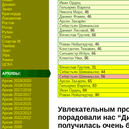
Иван Ордец
Динамо
Гильермо Варела
Зенит
Никола Моро
, 46
Краснодар
Даниил Фомин
, 46
Локомотив
Арсен Захарян
Ростов
Себастьян Шиманьски
Ротор
Даниил Лесовой
, 86
Рубин
Вячеслав Грулев
, 66
Сочи
Спартак М
Роман Нойштедтер
, 46
Тамбов
Константин Тюкавин
, 46
Урал
Сильвестр Игбун
, 66
Уфа
Клинтон Нжи
, 86
Химки
ЦСКА
Вячеслав Грулев
, 31
Себастьян Шиманьски
, 44
АРХИВЫ:
Себастьян Шиманьски
, 56
Архив 2019/2020
Арсен Захарян
, 65
Архив 2018/2019
Гильермо Варела
, 83
Архив 2017/2018
Иван Ордец
, 84
Архив 2016/2017
Роман Нойштедтер
, 90
Архив 2015/2016
Архив 2014/2015
Увлекательным пр
Архив 2013/2014
Архив 2012/2013
порадовали нас “Ди
Архив 2011/2012
Архив 2010
получилась очень б
Архив 2009