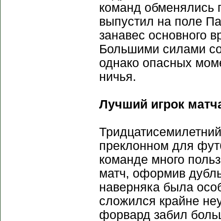
команд обменялись п
выпустил на поле П
занавес основного в
Большими силами со
однако опасных мом
ничья.
Лучший игрок матча
Тридцатисемилетний 
преклонном для футб
команде много польз
матч, оформив дубль
наверняка была особ
сложился крайне неу
форвард забил больш