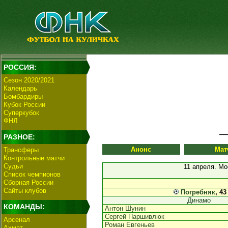
РОССИЯ:
Сезон 2020/2021
Календарь
Бомбардиры
Кубок России
Суперкубок
ФНЛ
РАЗНОЕ:
Анонс
Мат
Трансферы
Контрольные матчи
Судьи
11 апреля. Мо
Список чемпионов
Сборная России
Сайты клубов
Погребняк
, 43
Динамо
КОМАНДЫ:
Антон Шунин
Сергей Паршивлюк
Арсенал
Роман Евгеньев
Ахмат