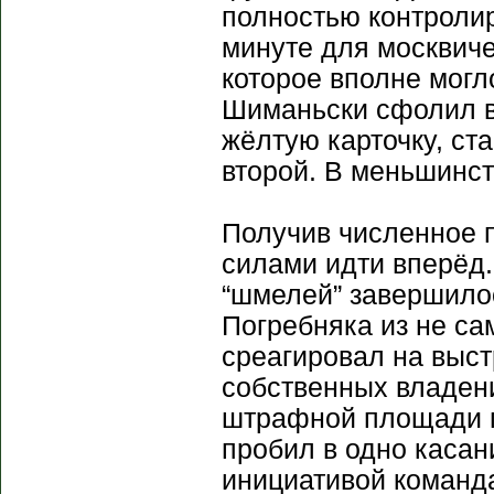
полностью контролир
минуте для москвич
которое вполне могл
Шиманьски сфолил в
жёлтую карточку, ст
второй. В меньшинст
Получив численное 
силами идти вперёд.
“шмелей” завершило
Погребняка из не са
среагировал на выст
собственных владен
штрафной площади п
пробил в одно касан
инициативой команда