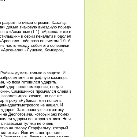
о разрыв по очкам огромен. Казанцы
бин» добыл знаковую выездную победу
чья с «Ахматом» (1:1). «Арсенал» же в
кстильщик» в серии пенальти и одолел
Арсенал» - оба раза со счетом 1:0. А
ень часто между собой эти соперники
у «Арсенала» - Луценко, Комбаров,
«Рубин» думать только о защите. И
 забросил мяч в штрафную казанцев
н, но пока готовился ударить,
ний удар после смещения, но для
убин». Самошников промчался слева в
зовался игрок хозяев, но все же
ар игроку «Рубина», мяч попал в
диннадцатиметрового не нашел. И
 ударов. Зато опасную контратаку
й на Деспотовича, который без помех
шился ударом со второго этажа. Но и
 с навесами туляки не очень
етко на голову Старфельту, который
ичил отрыв. Йевтич в центре поля