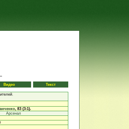
Видео
Текст
рителей.
анченко
, 83 (3:1).
Арсенал
0