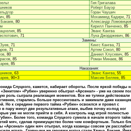
фельт
Гия Григалава
шников
Роберт Бауэр
ильдгор
Горан Чаушич
ич
, 85
Мохаммед Кадири
, 71
 Бакаев
, 80
Александр Ломовицки
ом
Кирилл Панченко
, 85
рацхелия
, 85
Эванс Кангва
еспотович
, 71
Лука Джорджевич
, 86
Замены:
 Зуев
, 71
Кингс Кангва
, 71
аров
, 71
Артем Сокол
, 80
тов
, 80
Даниил Хлусевич
, 85
расов
, 85
Роман Минаев
, 86
сарев
, 85
Наказания:
шников
, 63
Эванс Кангва
, 55
сарев
, 90+3
Максим Беляев
, 85
онида Слуцкого, кажется, набирает обороты. После яркой победы н
 «Зенитом» «Рубин» уверенно обыграл «Арсенал» - уже на своем по
ую роль сыграла реализация моментов. Все же туляки действовали
ктивнее, старались больше прессинговать и зажимали даже казанцев
й. Но к середине первого тайма «Рубин» освоился и провел с
 в пару минут две результативные атаки, выбив почву из-под ног
торые уже не могли прийти в себя. А контроль над игрой полностью
Рубин». Более того, команда Слуцкого сумела в начале второго тайм
ретий мяч, сделав преимущество более чем комфортным. Только бл
ры «Арсенал» один мяч отыграл, когда казанцы совсем уж расслаби
осили играть. Главными же героями матча стали Хвича, Бакаев, Йев