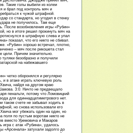
ой Деспотовича. Джордже принял мяч,
ев. Такие голы выбили из колеи
я и брал под контроль мяч и
еребраться к чужой штрафной.
ар со стандарта, но угодил в стенку
 удара не получилось. Там еще
ь. После возобновления игры «Рубин»
й, но в итоге решил прокинуть мяч на
 протиснулся в штрафную слева и упал
на» показал, что его никто не сбивал.
же. «Рубин» хорошо встречал, плотно,
анченко – мяч после рикошета стал
е цели. Причем значительно.
 туляки безобразно и получили
вратарской на набежавшего
ин» четко оборонялся и регулярно
, и в атаке играть ключевую роль
Хвича, найдя на другом краю
Шамова. 3:0. Ничто не предвещало
даря пенальти, потому что Ломовицкий
вода для одиннадцатиметрового нет.
и таком счете не забывал ходить в
рафной, но снова использовали его
 Хвича мог убежать один на один, но
а поля по пустым воротам никто не
ев вместо Уремовича и Макаров
ь игра с атак «Рубина», удалось
ды «Арсенала» затухали задолго до