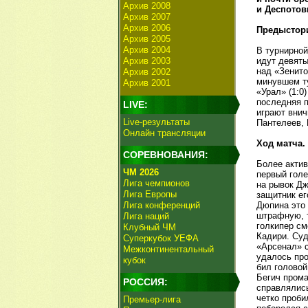
Архив 2008
и Деспотов
Архив 2007
Архив 2006
Предыстор
Архив 2005
Архив 2004
В турнирной
Архив 2003
идут девяты
над «Зенито
Архив 2002
минувшем ту
Архив 2001
«Урал» (1:0
последняя п
LIVE:
играют внич
Live-результаты
Пантелеев, 
Онлайн трансляции
Ход матча.
СОРЕВНОВАНИЯ:
Более актив
ЧМ 2026
первый голе
Лига чемпионов
на рывок Дж
Лига Европы
защитник ег
Лига конференций
Дюпина это 
штрафную, т
Лига наций
голкипер см
Клубный ЧМ
Кадири. Суд
Суперкубок УЕФА
«Арсенал» с
Межконтинентальный
удалось про
кубок
бил головой
Бегич прома
РОССИЯ:
справлялись
четко проби
Премьер-лига