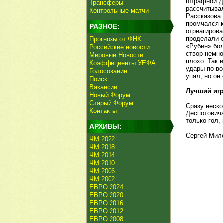
штрафной Дю
Трансферы
рассчитывал
Контрольные матчи
Рассказова.
промчался к
РАЗНОЕ:
отреагирова
проделали 
Прогнозы от ФНК
«Рубин» бол
Российские новости
створ немно
Мировые Новости
плохо. Так 
Коэффициенты УЕФА
удары по в
Голосование
упал, но он
Поиск
Вакансии
Лучший игр
Новый Форум
Старый Форум
Сразу неско
Контакты
Деспотовича
только гол,
АРХИВЫ:
Сергей Мил
ЧМ 2022
ЧМ 2018
ЧМ 2014
ЧМ 2010
ЧМ 2006
ЧМ 2002
ЕВРО 2024
ЕВРО 2020
ЕВРО 2016
ЕВРО 2012
ЕВРО 2008