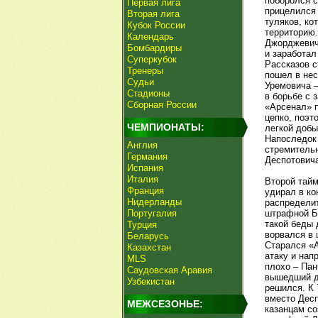
поборолся с
Первая лига
прицелился 
Вторая лига
туляков, ко
Кубок России
территорию.
Календарь
Джорджевичу
Бомбардиры
и заработал
Суперкубок
Рассказов с
Тренеры
пошел в нес
Судьи
Уремовича –
Стадионы
в борьбе с 
Сборная России
«Арсенал» п
цепко, поэт
ЧЕМПИОНАТЫ:
легкой добы
Напоследок 
Англия
стремительн
Германия
Деспотовича
Испания
Италия
Второй тайм
Франция
удирал в ко
Нидерланды
распределит
Португалия
штрафной Ба
такой беды 
Турция
ворвался в 
Беларусь
Старался «А
Казахстан
атаку и нап
MLS
плохо – Пан
Саудовская Аравия
вышедший да
Узбекистан
решился. К 
вместо Десп
МЕЖСЕЗОНЬЕ:
казанцам со