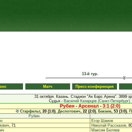
13-й тур.
онс
Матч
Пресс-конференция
31 октября. Казань. Стадион "Ак Барс Арена". 3899 з
Судья -
Василий Казарцев (Санкт-Петербург).
Рубин - Арсенал - 3:1 (2:0)
Старфельт
, 20 (1:0).
Деспотович
, 22 (2:0).
Бакаев
, 53 (3:0).
П
Рубин
ин
Егор Шамов
мович
, 71
Николай Рассказов
, 8
ич
Максим Беляев