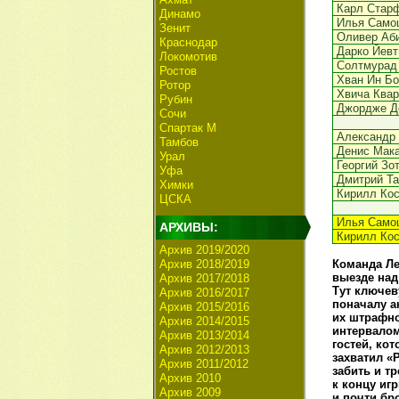
Карл Стар
Динамо
Илья Само
Зенит
Оливер Аб
Краснодар
Дарко Йевт
Локомотив
Солтмурад
Ростов
Хван Ин Б
Ротор
Хвича Ква
Рубин
Джордже Д
Сочи
Спартак М
Александр
Тамбов
Денис Мак
Урал
Георгий Зо
Уфа
Дмитрий Та
Химки
Кирилл Ко
ЦСКА
Илья Само
АРХИВЫ:
Кирилл Ко
Архив 2019/2020
Архив 2018/2019
Команда Ле
выезде над
Архив 2017/2018
Тут ключев
Архив 2016/2017
поначалу а
Архив 2015/2016
их штрафно
Архив 2014/2015
интервалом
Архив 2013/2014
гостей, ко
Архив 2012/2013
захватил «
Архив 2011/2012
забить и т
Архив 2010
к концу иг
Архив 2009
и почти бр