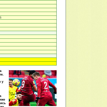
й
а
ле.
 у
а
иже
лись
тич