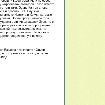
перешли к доигрыванию и не особо
 у «Арсенала» появился Сокол вместо
устили-таки. Эванс Кангва слева
ся и пробить. 3:1. Слуцкий
и вместо Йевтича и Хвичи, которые
усевич. После пропущенного гола
 ударом с линии штрафной Зуев, но в
ни распоряжались всю дорогу очень
арской, там возникла паника, но
а, прокинул мяч мимо Тарасова и
одержал убедительную победу.
о Бакаева это касается Хвичи,
 потому что на его счету есть не
вклад.