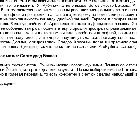
пина. И темп игры оказывался невысоким. Уже очевидно, что команды 
и что-то изменить. У «Рубина» на поле вышел Зотов вместо Бакаева. А
 В таком размеренном ритме казанцы расслабились раньше срока и проп
 штрафной и прострелил на Панченко, которому не помешали развернуть
л на расхлябанность команды двойной заменой. Тарасов и Косарев вышл
очень большую работу. У «Арсенала» же вместо Джорджевича вышел Хл
ее собранно заиграл, пошел в атаку. Хороший прострел справа замыкал
го не попал. Туляки в ответном выпаде заработали штрафной, но ими о
и с этим получилось. Зато через пару минут удалось протиснуться к врат
оротам Дюпина блокировались. Следом Хлусевич полез в штрафную слев
 сам нашел Дмитрия, так что пенальти не назначили. А «Рубин» все же 
ок матча: Солтмурад Бакаев
льких футболистов «Рубина» можно назвать лучшими. Помимо собственн
 и Йевтича, которые сделали результат. Но мы выберем именно Бакаева,
 но и голевая передача, то есть конкретно в счет он сделал наибольший 
орадович.