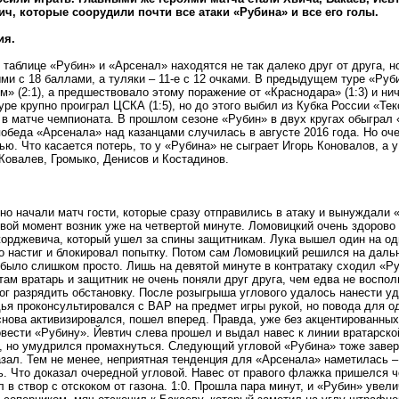
ич, которые соорудили почти все атаки «Рубина» и все его голы.
ия.
 таблице «Рубин» и «Арсенал» находятся не так далеко друг от друга, н
ми с 18 баллами, а туляки – 11-е с 12 очками. В предыдущем туре «Ру
м» (2:1), а предшествовало этому поражение от «Краснодара» (1:3) и ни
ре крупно проиграл ЦСКА (1:5), но до этого выбил из Кубка России «Те
) в матче чемпионата. В прошлом сезоне «Рубин» в двух кругах обыграл «
обеда «Арсенала» над казанцами случилась в августе 2016 года. Но оч
ью. Что касается потерь, то у «Рубина» не сыграет Игорь Коновалов, а 
Ковалев, Громыко, Денисов и Костадинов.
но начали матч гости, которые сразу отправились в атаку и вынуждали 
вой момент возник уже на четвертой минуте. Ломовицкий очень здорово
орджевича, который ушел за спины защитникам. Лука вышел один на оди
о настиг и блокировал попытку. Потом сам Ломовицкий решился на даль
было слишком просто. Лишь на девятой минуте в контратаку сходил «Р
ам вратарь и защитник не очень поняли друг друга, чем едва не восполь
ог разрядить обстановку. После розыгрыша углового удалось нанести уд
ья проконсультировался с ВАР на предмет игры рукой, но повода для о
нова активизировался, пошел вперед. Правда, уже без акцентированных
вести «Рубину». Йевтич слева прошел и выдал навес к линии вратарско
, но умудрился промахнуться. Следующий угловой «Рубина» тоже завер
зал. Тем не менее, неприятная тенденция для «Арсенала» наметилась –
. Что доказал очередной угловой. Навес от правого флажка пришелся ч
л в створ с отскоком от газона. 1:0. Прошла пара минут, и «Рубин» увел