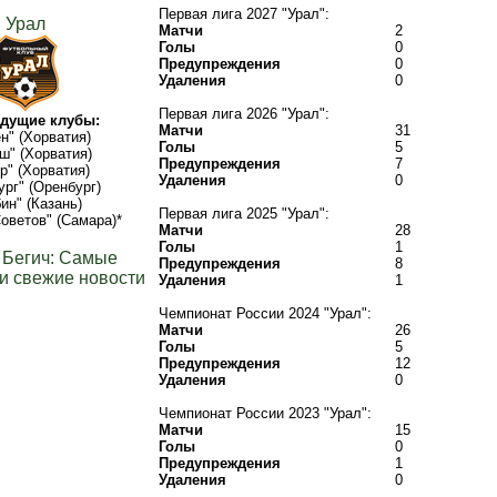
Первая лига 2027 "Урал":
Урал
Матчи
2
Голы
0
Предупреждения
0
Удаления
0
Первая лига 2026 "Урал":
дущие клубы:
Матчи
31
н" (Хорватия)
Голы
5
ш" (Хорватия)
Предупреждения
7
р" (Хорватия)
Удаления
0
ург" (Оренбург)
ин" (Казань)
Первая лига 2025 "Урал":
оветов" (Самара)*
Матчи
28
Голы
1
 Бегич: Самые
Предупреждения
8
и свежие новости
Удаления
1
Чемпионат России 2024 "Урал":
Матчи
26
Голы
5
Предупреждения
12
Удаления
0
Чемпионат России 2023 "Урал":
Матчи
15
Голы
0
Предупреждения
1
Удаления
0