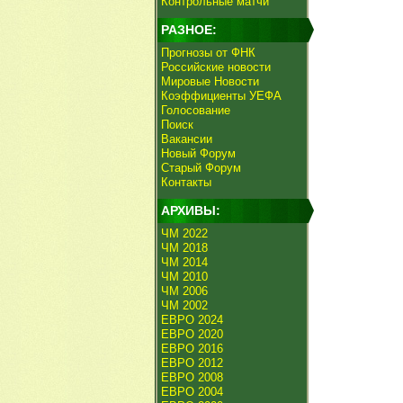
Контрольные матчи
РАЗНОЕ:
Прогнозы от ФНК
Российские новости
Мировые Новости
Коэффициенты УЕФА
Голосование
Поиск
Вакансии
Новый Форум
Старый Форум
Контакты
АРХИВЫ:
ЧМ 2022
ЧМ 2018
ЧМ 2014
ЧМ 2010
ЧМ 2006
ЧМ 2002
ЕВРО 2024
ЕВРО 2020
ЕВРО 2016
ЕВРО 2012
ЕВРО 2008
ЕВРО 2004