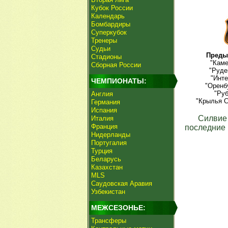
Кубок России
Календарь
Бомбардиры
Суперкубок
Тренеры
Судьи
Преды
Стадионы
"Каме
Сборная России
"Руде
"Инте
ЧЕМПИОНАТЫ:
"Оренб
"Руб
Англия
"Крылья С
Германия
Испания
Силвие
Италия
Франция
последние 
Нидерланды
Португалия
Турция
Беларусь
Казахстан
MLS
Саудовская Аравия
Узбекистан
МЕЖСЕЗОНЬЕ:
Трансферы