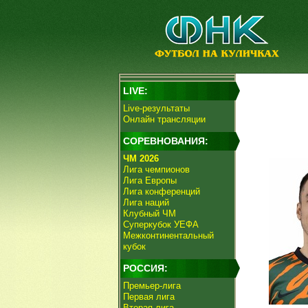
LIVE:
Live-результаты
Онлайн трансляции
СОРЕВНОВАНИЯ:
ЧМ 2026
Лига чемпионов
Лига Европы
Лига конференций
Лига наций
Клубный ЧМ
Суперкубок УЕФА
Межконтинентальный
кубок
РОССИЯ:
Премьер-лига
Первая лига
Вторая лига