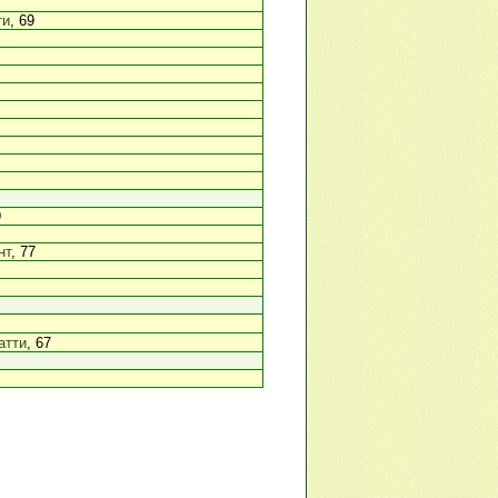
ти
, 69
9
нт
, 77
атти
, 67