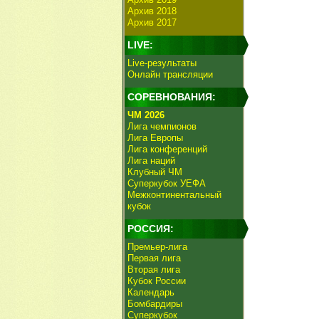
Архив 2018
Архив 2017
LIVE:
Live-результаты
Онлайн трансляции
СОРЕВНОВАНИЯ:
ЧМ 2026
Лига чемпионов
Лига Европы
Лига конференций
Лига наций
Клубный ЧМ
Суперкубок УЕФА
Межконтинентальный
кубок
РОССИЯ:
Премьер-лига
Первая лига
Вторая лига
Кубок России
Календарь
Бомбардиры
Суперкубок