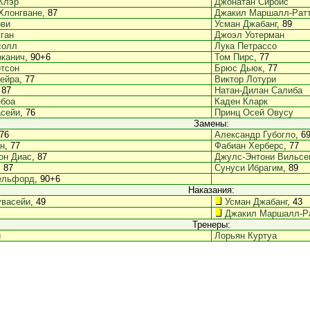
Клэр
Джонатан Сироис
Хлонгване
, 87
Джакил Маршалл-Рат
рви
Усман Джабанг
, 89
ган
Джоэл Уотерман
солл
Лука Петрассо
рканич
, 90+6
Том Пирс
, 77
тсон
Брюс Дьюк
, 77
ейра
, 77
Виктор Лотури
 87
Натан-Дилан Салиба
ебоа
Каден Кларк
асейи
, 76
Принц Осей Овусу
Замены:
 76
Александр Губогло
, 6
н
, 77
Фабиан Херберс
, 77
н Диас
, 87
Джулс-Энтони Вильсе
, 87
Сунуси Ибрагим
, 89
ельфорд
, 90+6
Наказания:
увасейи
, 49
Усман Джабанг
, 43
Джакил Маршалл-Р
Тренеры:
и
Лорьян Куртуа