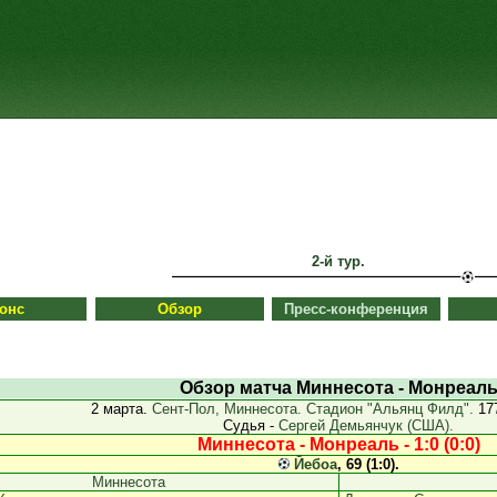
2-й тур.
онс
Обзор
Пресс-конференция
Обзор матча Миннесота - Монреал
2 марта.
Сент-Пол, Миннесота. Стадион "Альянц Филд".
177
Судья -
Сергей Демьянчук (США).
Миннесота - Монреаль - 1:0 (0:0)
Йебоа
, 69 (1:0).
Миннесота