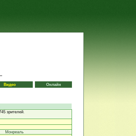
Видео
Онлайн
ь
45 зрителей.
Монреаль