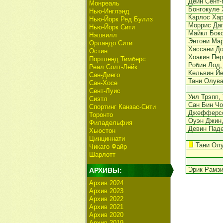
Дейн Сент-
Монреаль
Бонгокуле 
Нью-Инглэнд
Карлос Ха
Нью-Йорк Ред Буллз
Моррис Даг
Нью-Йорк Сити
Майкл Бок
Нэшвилл
Энтони Ма
Орландо Сити
Хассани До
Остин
Хоакин Пер
Портленд Тимберс
Робин Лод
,
Реал Солт-Лейк
Кельвин Й
Сан-Диего
Тани Олув
Сан-Хосе
Сент-Луис
Уил Трэпп
,
Сиэтл
Сан Бин Чо
Спортинг Канзас-Сити
Джефферсо
Торонто
Оуэн Джин
Филадельфия
Девин Пад
Хьюстон
Цинциннати
Тани Ол
Чикаго Файр
Шарлотт
Эрик Рамз
АРХИВЫ:
Архив 2024
Архив 2023
Архив 2022
Архив 2021
Архив 2020
Архив 2019