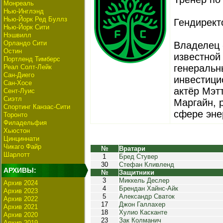
Монреаль
Нью-Инглэнд
Нью-Йорк Ред Буллз
Гендирект
Нью-Йорк Сити
Нэшвилл
Орландо Сити
Владелец 
Остин
известной 
Портленд Тимберс
генеральн
Реал Солт-Лейк
Сан-Диего
инвестици
Сан-Хосе
актёр Мэт
Сент-Луис
Сиэтл
Маргайн, 
Спортинг Канзас-Сити
сфере эне
Торонто
Филадельфия
Хьюстон
Цинциннати
Чикаго Файр
№
Вратари
Шарлотт
1
Бред Стувер
30
Стефан Кливленд
АРХИВЫ:
№
Защитники
3
Миккель Деслер
Архив 2024
4
Брендан Хайнс-Айк
Архив 2023
5
Александр Сваток
Архив 2022
17
Джон Галлахер
Архив 2021
18
Хулио Касканте
Архив 2020
23
Зак Колманич
Архив 2019