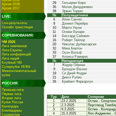
29
Гильерме Биро
Архив 2018
35
Матея Джорджевич
Архив 2017
38
Эрвин Торрес
№
Полузащитники
LIVE:
6
Илие Санчес
Live-результаты
8
Дэниел Перейра
Онлайн трансляции
10
Мирто Узуни
11
Осман Букари
СОРЕВНОВАНИЯ:
14
Бессард Сабович
16
Роберт Тейлор
ЧМ 2026
20
Николас Дуберсарски
Лига чемпионов
32
Мика Бертон
Лига Европы
33
Оуэн Вольф
Лига конференций
37
Алонсо Рамирес
Лига наций
№
Нападающие
Клубный ЧМ
7
Жадер Обриан
Суперкубок УЕФА
9
Брэндон Васкес
Межконтинентальный
19
Си Джей Фодри
кубок
21
Диего Рубио
26
Брайант Фаркарлун
РОССИЯ:
Премьер-лига
Первая лига
Тур
Дата
Соперник
Вторая лига
1
23.2.2025
Остин - Спортинг
Кубок России
2
2.3.2025
Портленд Тимберс
Календарь
3
9.3.2025
Остин - Колорадо
Бомбардиры
4
15.3.2025
Лос-Анджелес - О
Суперкубок