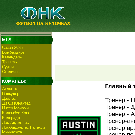
MLS:
Сезон 2025
Бомбардиры
Календарь
Тренеры
Судьи
Стадионы
КОМАНДЫ:
Главный 
Атланта
Ванкувер
Даллас
Тренер - 
Ди Си Юнайтед
Тренер - 
Интер Майами
Коламбус Крю
Тренер - 
Колорадо
Тренер-ан
Лос-Анджелес
Тренер вр
Лос-Анджелес Гэлакси
Миннесота
Тренер по