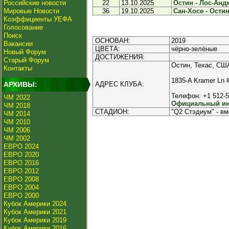
Российские новости
22
13.10.2025
Остин - Лос-Андж
Мировые Новости
36
19.10.2025
Сан-Хосе - Остин 
Коэффициенты УЕФА
Голосование
Поиск
ОСНОВАН:
2019
Вакансии
ЦВЕТА:
чёрно-зелёные
Новый Форум
ДОСТИЖЕНИЯ:
Старый Форум
Остин, Техас, СШ
Контакты
1835-A Kramer Ln 
АРХИВЫ:
АДРЕС КЛУБА:
Телефон: +1 512-5
ЧМ 2022
Официальный инт
ЧМ 2018
СТАДИОН:
"Q2 Стэдиум" - в
ЧМ 2014
ЧМ 2010
ЧМ 2006
ЧМ 2002
ЕВРО 2024
ЕВРО 2020
ЕВРО 2016
ЕВРО 2012
ЕВРО 2008
ЕВРО 2004
ЕВРО 2000
Кубок Америки 2024
Кубок Америки 2021
Кубок Америки 2019
Кубок Америки 2016