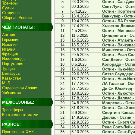
5
23.3.2025
Остин - Сан-Диего
Тренеры
6
30.3.2025
Сент-Луис - Остин
Судьи
7
6.4.2025
Остин - Портленд
Стадионы
8
13.4.2025
Ванкувер - Остин
Сборная России
9
19.4.2025
Остин - ЛА Гэлак
10
27.4.2025
Хьюстон Динамо 
ЧЕМПИОНАТЫ:
11
4.5.2025
Остин - Миннесот
Англия
12
11.5.2025
Цинциннати - Ост
Германия
13
15.5.2025
Остин - Атланта -
Испания
14
18.5.2025
Остин - Ванкувер
Италия
15
25.5.2025
Миннесота - Ости
Франция
16
29.5.2025
Остин - Реал Сол
Нидерланды
17
1.6.2025
Сан-Диего - Остин
Португалия
18
8.6.2025
Колорадо - Остин
Турция
19
15.6.2025
Остин - Нью-Йорк
Беларусь
21
29.6.2025
Сиэтл Саундерс -
Казахстан
23
13.7.2025
Остин - Нью-Ингл
MLS
24
17.7.2025
ЛА Гэлакси - Ост
Саудовская Аравия
26
27.7.2025
Ди Си Юнайтед - 
Узбекистан
27
10.8.2025
Остин - Хьюстон
28
17.8.2025
Остин - Даллас - 
МЕЖСЕЗОНЬЕ:
29
24.8.2025
Монреаль - Остин
30
31.8.2025
Остин - Сан-Хосе 
Трансферы
31
8.9.2025
Спортинг Канзас-
Контрольные матчи
32
14.9.2025
Даллас - Остин - 
33
22.9.2025
Остин - Сиэтл Са
РАЗНОЕ:
34
28.9.2025
Реал Солт-Лейк -
Прогнозы от ФНК
35
5.10.2025
Остин - Сент-Луис