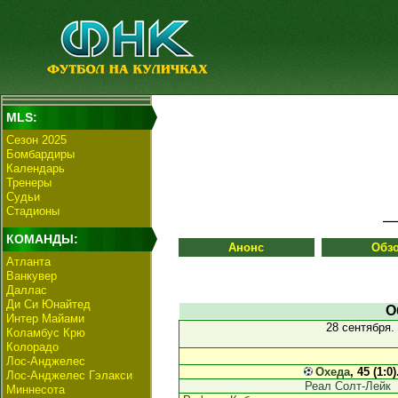
MLS:
Сезон 2025
Бомбардиры
Календарь
Тренеры
Судьи
Стадионы
КОМАНДЫ:
Анонс
Обз
Атланта
Ванкувер
Даллас
Ди Си Юнайтед
О
Интер Майами
28 сентября.
Коламбус Крю
Колорадо
Лос-Анджелес
Охеда
, 45 (1:0
Лос-Анджелес Гэлакси
Реал Солт-Лейк
Миннесота