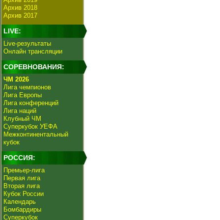
Архив 2018
Архив 2017
LIVE:
Live-результаты
Онлайн трансляции
СОРЕВНОВАНИЯ:
ЧМ 2026
Лига чемпионов
Лига Европы
Лига конференций
Лига наций
Клубный ЧМ
Суперкубок УЕФА
Межконтинентальный
кубок
РОССИЯ:
Премьер-лига
Первая лига
Вторая лига
Кубок России
Календарь
Бомбардиры
Суперкубок