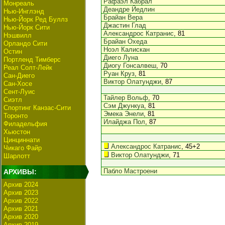
Рафаэл Кабрал
Монреаль
Деандре Йедлин
Нью-Инглэнд
Брайан Вера
Нью-Йорк Ред Буллз
Джастин Глад
Нью-Йорк Сити
Александрос Катранис
, 81
Нэшвилл
Брайан Охеда
Орландо Сити
Ноэл Калискан
Остин
Диего Луна
Портленд Тимберс
Диогу Гонсалвеш
, 70
Реал Солт-Лейк
Руан Круз
, 81
Сан-Диего
Виктор Олатунджи
, 87
Сан-Хосе
Сент-Луис
Тайлер Вольф
, 70
Сиэтл
Сэм Джункуа
, 81
Спортинг Канзас-Сити
Эмека Энели
, 81
Торонто
Илайджа Пол
, 87
Филадельфия
Хьюстон
Цинциннати
Александрос Катранис
, 45+2
Чикаго Файр
Виктор Олатунджи
, 71
Шарлотт
Пабло Мастроени
АРХИВЫ:
Архив 2024
Архив 2023
Архив 2022
Архив 2021
Архив 2020
Архив 2019