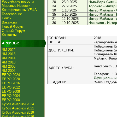
Российские новости
20
25.9.2025
Нью-Йорк Сити -
Мировые Новости
34
27.9.2025
Торонто - Интер 
Коэффициенты УЕФА
30
1.10.2025
Интер Майами - Ч
Голосование
35
5.10.2025
Интер Майами - 
Поиск
21
12.10.2025
Интер Майами - А
Вакансии
36
19.10.2025
Нэшвилл - Интер
Новый Форум
Старый Форум
Контакты
ОСНОВАН:
2018
ЦВЕТА:
чёрно-розовые
АРХИВЫ:
Победитель К
ЧМ 2022
ДОСТИЖЕНИЯ:
Победитель Sup
ЧМ 2018
Обладатель К
ЧМ 2014
Майами, Флор
ЧМ 2010
Reed Smith LLP
ЧМ 2006
АДРЕС КЛУБА:
ЧМ 2002
Телефон: +1 3
ЕВРО 2024
Официальный 
ЕВРО 2020
СТАДИОН:
"Чейз Стэдиум
ЕВРО 2016
ЕВРО 2012
ЕВРО 2008
ЕВРО 2004
ЕВРО 2000
Кубок Америки 2024
Кубок Америки 2021
Кубок Америки 2019
Кубок Америки 2016