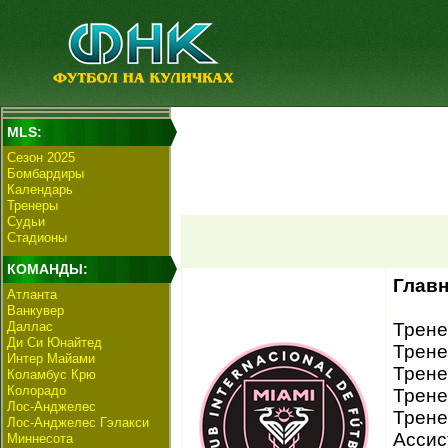
MLS:
Сезон 2025
Бомбардиры
Календарь
Тренеры
Судьи
Стадионы
КОМАНДЫ:
Главн
Атланта
Ванкувер
Даллас
Трене
Ди Си Юнайтед
Трене
Интер Майами
Трене
Коламбус Крю
Колорадо
Трене
Лос-Анджелес
Трене
Лос-Анджелес Гэлакси
Ассис
Миннесота