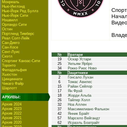
Монреаль
Нью-Инглэнд
Спорт
Нью-Йорк Ред Буллз
Нью-Йорк Сити
Начал
Нэшвилл
Видео
Орландо Сити
Остин
Портленд Тимберс
Владе
Реал Солт-Лейк
Сан-Диего
Сан-Хосе
Сент-Луис
№
Вратари
Сиэтл
19
Оскар Устари
Спортинг Канзас-Сити
25
Уильям Ярбро
Торонто
34
Рокко Риос Ново
Филадельфия
№
Защитники
Хьюстон
2
Гонсало Лухан
Цинциннати
6
Томас Авилес
Чикаго Файр
15
Райан Сейлор
Шарлотт
17
Ян Фрэй
18
Жорди Альба
АРХИВЫ:
26
Тайлер Холл
Архив 2024
32
Ноа Аллен
Архив 2023
37
Максимилиано Фалькон
Архив 2022
42
Янник Брайт
Архив 2021
57
Марсело Вейгандт
Архив 2020
62
Исраэль Боатрайт
Архив 2019