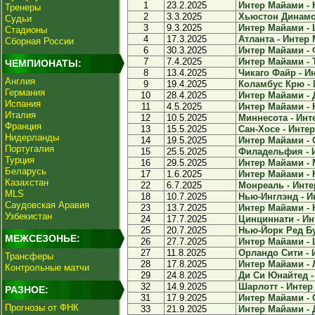
1
23.2.2025
Интер Майами - 
Тренеры
2
3.3.2025
Хьюстон Динамо 
Судьи
3
9.3.2025
Интер Майами - 
Стадионы
4
17.3.2025
Атланта - Интер 
Сборная России
6
30.3.2025
Интер Майами - 
7
7.4.2025
Интер Майами - Т
ЧЕМПИОНАТЫ:
8
13.4.2025
Чикаго Файр - Ин
Англия
9
19.4.2025
Коламбус Крю - 
Германия
10
28.4.2025
Интер Майами - Д
Испания
11
4.5.2025
Интер Майами - 
Италия
12
10.5.2025
Миннесота - Инт
Франция
13
15.5.2025
Сан-Хосе - Интер
Нидерланды
14
19.5.2025
Интер Майами - 
Португалия
15
25.5.2025
Филадельфия - И
Турция
16
29.5.2025
Интер Майами - 
Беларусь
17
1.6.2025
Интер Майами - 
Казахстан
22
6.7.2025
Монреаль - Инте
MLS
18
10.7.2025
Нью-Инглэнд - И
Саудовская Аравия
23
13.7.2025
Интер Майами - 
Узбекистан
24
17.7.2025
Цинциннати - Ин
25
20.7.2025
Нью-Йорк Ред Бу
МЕЖСЕЗОНЬЕ:
26
27.7.2025
Интер Майами - 
27
11.8.2025
Орландо Сити - 
Трансферы
28
17.8.2025
Интер Майами - Л
Контрольные матчи
29
24.8.2025
Ди Си Юнайтед -
32
14.9.2025
Шарлотт - Интер
РАЗНОЕ:
31
17.9.2025
Интер Майами - С
Прогнозы от ФНК
33
21.9.2025
Интер Майами - 