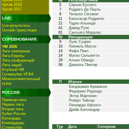
№
Полузащитники
Архив 2018
5
Серхио Бускетс
Архив 2017
7
Родриго Де Пауль
8
Теласко Сеговия
LIVE:
11
Бальтасар Родригес
21
Тадео Альенде
Live-результаты
41
Давид Руис
Онлайн трансляции
81
Сантьяго Моралес
№
Нападающие
СОРЕВНОВАНИЯ:
9
Луис Суарес
10
Лионель Месси
ЧМ 2026
14
Фафа Пико
Лига чемпионов
24
Матео Сильветти
Лига Европы
29
Альен Обандо
Лига конференций
56
Даниэль Пинтер
Лига наций
Клубный ЧМ
Суперкубок УЕФА
Межконтинентальный
П
Игроки
кубок
Бенджамин Кремаски
Федерико Редондо
РОССИЯ:
Эктор Мартинес
Премьер-лига
Роберт Тейлор
Первая лига
Леонардо Афонсо
Вторая лига
Дрейк Каллендер
Кубок России
Календарь
Бомбардиры
Тур
Дата
Соперник
Суперкубок