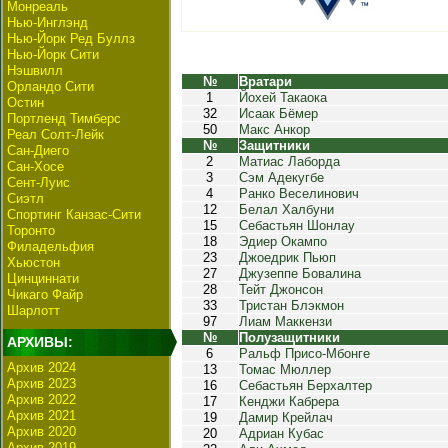
Монреаль
Нью-Инглэнд
Нью-Йорк Ред Буллз
Нью-Йорк Сити
Нэшвилл
№
Вратари
Орландо Сити
1
Йохей Такаока
Остин
32
Исаак Бёмер
Портленд Тимберс
50
Макс Анкор
Реал Солт-Лейк
№
Защитники
Сан-Диего
2
Матиас Лаборда
Сан-Хосе
3
Сэм Адекугбе
Сент-Луис
4
Ранко Веселинович
Сиэтл
12
Белал Халбуни
Спортинг Канзас-Сити
15
Себастьян Шонлау
Торонто
18
Эдиер Окампо
Филадельфия
23
Джоедрик Пьюп
Хьюстон
27
Джузеппе Бовалина
Цинциннати
28
Тейт Джонсон
Чикаго Файр
33
Тристан Блэкмон
Шарлотт
97
Лиам Маккензи
№
Полузащитники
АРХИВЫ:
6
Ральф Присо-Мбонге
Архив 2024
13
Томас Мюллер
Архив 2023
16
Себастьян Берхалтер
Архив 2022
17
Кенджи Кабрера
Архив 2021
19
Дамир Крейлач
Архив 2020
20
Адриан Кубас
Архив 2019