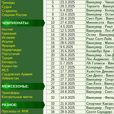
5
23.3.2025
Ванкувер - Чикаг
Тренеры
6
29.3.2025
Торонто - Ванкув
Судьи
7
6.4.2025
Ванкувер - Колор
Стадионы
8
13.4.2025
Ванкувер - Остин
Сборная России
9
20.4.2025
Сент-Луис - Ванк
10
27.4.2025
Миннесота - Ванк
ЧЕМПИОНАТЫ:
11
4.5.2025
Ванкувер - Реал 
Англия
12
12.5.2025
Ванкувер - Лос-А
Германия
14
18.5.2025
Остин - Ванкувер
Испания
15
25.5.2025
Реал Солт-Лейк -
Италия
16
29.5.2025
Ванкувер - Минне
Франция
18
9.6.2025
Ванкувер - Сиэтл
Нидерланды
19
15.6.2025
Коламбус Крю - В
Португалия
20
26.6.2025
Ванкувер - Сан-Д
Турция
21
30.6.2025
Лос-Анджелес - В
Беларусь
22
5.7.2025
ЛА Гэлакси - Ван
Казахстан
23
13.7.2025
Колорадо - Ванку
MLS
24
17.7.2025
Хьюстон Динамо 
Саудовская Аравия
25
20.7.2025
Сан-Диего - Ванк
Узбекистан
26
27.7.2025
Ванкувер - Спорт
27
10.8.2025
Сан-Хосе - Ванку
МЕЖСЕЗОНЬЕ:
28
18.8.2025
Ванкувер - Хьюс
29
24.8.2025
Ванкувер - Сент-
Трансферы
Контрольные матчи
32
14.9.2025
Ванкувер - Фила
33
21.9.2025
Спортинг Канзас-
РАЗНОЕ:
31
25.9.2025
Ванкувер - Порт
Прогнозы от ФНК
34
28.9.2025
Сиэтл Саундерс -