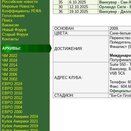
Российские новости
35
6.10.2025
Ванкувер - Сан-Х
Мировые Новости
30
12.10.2025
Орландо Сити - В
Коэффициенты УЕФА
36
19.10.2025
Ванкувер - Далла
Голосование
Поиск
Вакансии
ОСНОВАН:
2009.
Новый Форум
ЦВЕТА:
Сине-белые
Старый Форум
Первенство
Контакты
Победитель 
Финалист (5
АРХИВЫ:
ДОСТИЖЕНИЯ:
Междунаро
ЧМ 2022
Полуфинали
ЧМ 2018
Suite 550 - 
ЧМ 2014
Ванкувер, 
ЧМ 2010
V6B 5C6
ЧМ 2006
АДРЕС КЛУБА:
ЧМ 2002
Телефон: 6
ЕВРО 2024
Факс: 604.6
ЕВРО 2020
Официальн
ЕВРО 2016
СТАДИОН:
"Би-Си Плэй
ЕВРО 2012
ЕВРО 2008
ЕВРО 2004
ЕВРО 2000
Кубок Америки 2024
Кубок Америки 2021
Кубок Америки 2019
Кубок Америки 2016