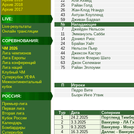
22
Али Ахмед
Архив 2018
25
Райан Голд
Архив 2017
26
Жан-Клод Нгандо
43
Антуан Коупленд
LIVE:
59
Дживан Бадвал
№
Нападающие
Live-результаты
7
Джейден Нельсон
Онлайн трансляции
11
Эммануэль Сабби
14
Дэниел Риос
СОРЕВНОВАНИЯ:
24
Брайан Уайт
ЧМ 2026
42
Нельсон Пьер
Лига чемпионов
44
Джексон Кастро
Лига Европы
52
Николя Флерио Шато
Лига конференций
63
Джон Селемани
Лига наций
75
Райан Эллоуми
Клубный ЧМ
Суперкубок УЕФА
Межконтинентальный
П
Игроки
кубок
Педро Вите
Бьорн Инге Утвик
РОССИЯ:
Премьер-лига
Первая лига
Тур
Дата
Соперник
Вторая лига
1
24.2.2025
Портленд Тимбер
Кубок России
2
3.3.2025
Ванкувер - ЛА Гэ
Календарь
3
9.3.2025
Ванкувер - Монре
Бомбардиры
4
16.3.2025
Даллас - Ванкуве
Суперкубок