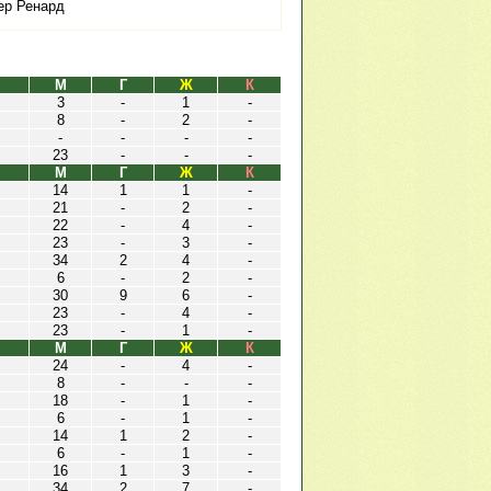
ер Ренард
М
Г
Ж
К
3
-
1
-
8
-
2
-
-
-
-
-
23
-
-
-
М
Г
Ж
К
14
1
1
-
21
-
2
-
22
-
4
-
23
-
3
-
34
2
4
-
6
-
2
-
30
9
6
-
23
-
4
-
23
-
1
-
М
Г
Ж
К
24
-
4
-
8
-
-
-
18
-
1
-
6
-
1
-
14
1
2
-
6
-
1
-
16
1
3
-
34
2
7
-