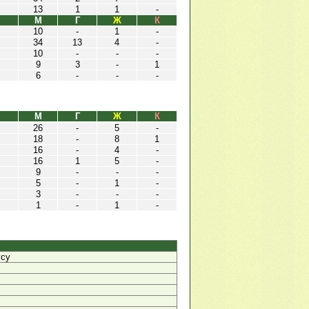
13
1
1
-
М
Г
Ж
К
10
-
1
-
34
13
4
-
10
-
-
-
9
3
-
1
6
-
-
-
М
Г
Ж
К
26
-
5
-
18
-
8
1
16
-
4
-
16
1
5
-
9
-
-
-
5
-
1
-
3
-
-
-
1
-
1
-
усу