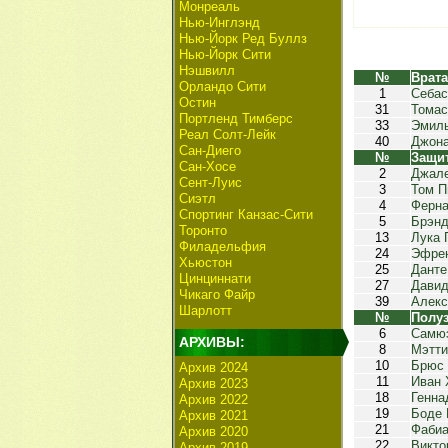
Монреаль
Нью-Инглэнд
Нью-Йорк Ред Буллз
Нью-Йорк Сити
Нэшвилл
№
Врат
Орландо Сити
1
Себас
Остин
31
Тома
Портленд Тимберс
33
Эмиль
Реал Солт-Лейк
40
Джона
Сан-Диего
№
Защи
Сан-Хосе
2
Джал
Сент-Луис
3
Том П
Сиэтл
4
Ферна
Спортинг Канзас-Сити
5
Брэнд
Торонто
13
Лука 
Филадельфия
24
Эфре
Хьюстон
25
Данте
Цинциннати
27
Давид
Чикаго Файр
39
Алекс
Шарлотт
№
Полу
6
Самюэ
АРХИВЫ:
8
Мэтти
10
Брюс
Архив 2024
11
Иван 
Архив 2023
18
Генна
Архив 2022
19
Боде 
Архив 2021
21
Фабиа
Архив 2020
22
Викто
Архив 2019