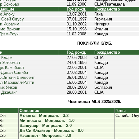
р Эскобар
11.09.2006
США/Гватемала
дающие
Год рожд.
Гражданство
о Апоку
13.07.2001
Гана
 Осей Овусу
07.01.1997
Германия
и Ибрагим
01.10.2002
Нигерия
мо Вриони
15.10.1998
Италия
Грэм-Роуч
11.02.2008
Канада
ПОКИНУЛИ КЛУБ.
ки
Год рожд.
Гражданство
 Кларк
27.05.2003
США
 Уотерман
24.01.1996
Канада
дж Кэмпбелл
22.06.2001
США
-Дилан Салиба
07.02.2004
Канада
-Энтони Вильсент
06.01.2003
Канада
л Маршалл-Ратти
16.06.2004
Канада
ик Янков
28.07.2000
Болгария
 Джабанг
29.03.2001
США
Чемпионат MLS 2025/2026.
Соперник
Голы
025
Атланта - Монреаль - 3:2
Салиба, Ов
25
Миннесота - Монреаль - 1:0
25
Ванкувер - Монреаль - 2:0
025
Ди Си Юнайтед - Монреаль - 0:0
025
Нэшвилл - Монреаль - 3:0