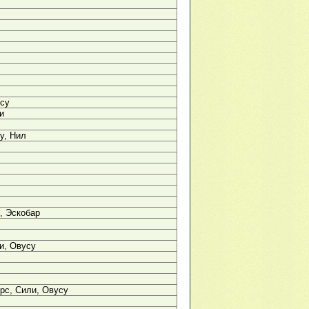
усу
и
у, Нил
, Эскобар
и, Овусу
рс, Сили, Овусу