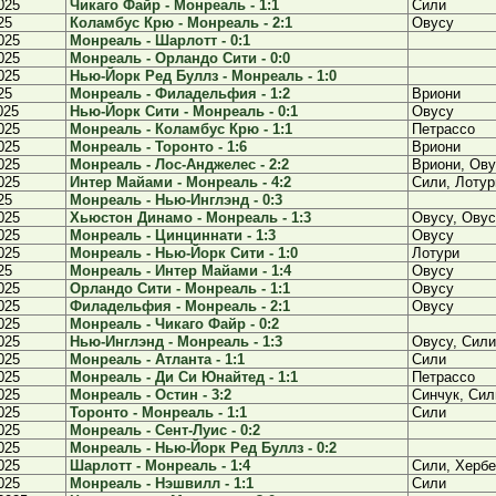
025
Чикаго Файр - Монреаль - 1:1
Сили
25
Коламбус Крю - Монреаль - 2:1
Овусу
025
Монреаль - Шарлотт - 0:1
025
Монреаль - Орландо Сити - 0:0
025
Нью-Йорк Ред Буллз - Монреаль - 1:0
25
Монреаль - Филадельфия - 1:2
Вриони
025
Нью-Йорк Сити - Монреаль - 0:1
Овусу
025
Монреаль - Коламбус Крю - 1:1
Петрассо
025
Монреаль - Торонто - 1:6
Вриони
025
Монреаль - Лос-Анджелес - 2:2
Вриони, Ов
025
Интер Майами - Монреаль - 4:2
Сили, Лотур
25
Монреаль - Нью-Инглэнд - 0:3
025
Хьюстон Динамо - Монреаль - 1:3
Овусу, Овус
025
Монреаль - Цинциннати - 1:3
Овусу
025
Монреаль - Нью-Йорк Сити - 1:0
Лотури
25
Монреаль - Интер Майами - 1:4
Овусу
025
Орландо Сити - Монреаль - 1:1
Овусу
025
Филадельфия - Монреаль - 2:1
Овусу
025
Монреаль - Чикаго Файр - 0:2
025
Нью-Инглэнд - Монреаль - 1:3
Овусу, Сили
025
Монреаль - Атланта - 1:1
Сили
025
Монреаль - Ди Си Юнайтед - 1:1
Петрассо
025
Монреаль - Остин - 3:2
Синчук, Сил
025
Торонто - Монреаль - 1:1
Сили
025
Монреаль - Сент-Луис - 0:2
025
Монреаль - Нью-Йорк Ред Буллз - 0:2
025
Шарлотт - Монреаль - 1:4
Сили, Хербе
025
Монреаль - Нэшвилл - 1:1
Сили