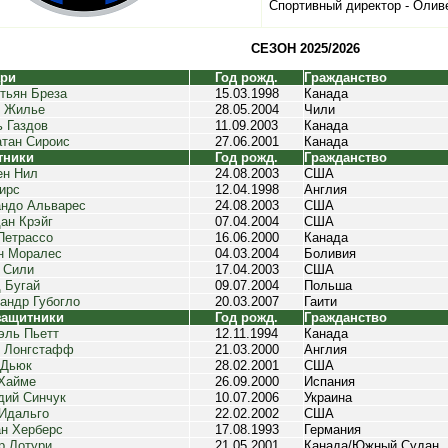
Спортивный директор - Олив
СЕЗОН 2025/2026
ари
Год рожд.
Гражданство
тьян Бреза
15.03.1998
Канада
с Жилье
28.05.2004
Чили
 Газдов
11.09.2003
Канада
тан Сироис
27.06.2001
Канада
тники
Год рожд.
Гражданство
ен Нил
24.08.2003
США
ирс
12.04.1998
Англия
ндо Альварес
24.08.2003
США
ан Крэйг
07.04.2004
США
Петрассо
16.06.2000
Канада
н Моралес
04.03.2004
Боливия
 Сили
17.04.2003
США
 Бугай
09.07.2004
Польша
андр Губогло
20.03.2007
Гаити
защитники
Год рожд.
Гражданство
ль Пьетт
12.11.1994
Канада
 Лонгстафф
21.03.2000
Англия
 Дьюк
28.02.2001
США
Хайме
26.09.2000
Испания
дий Синчук
10.07.2006
Украина
Идальго
22.02.2002
США
н Херберс
17.08.1993
Германия
р Лотури
21.05.2001
Канада/Южный Судан