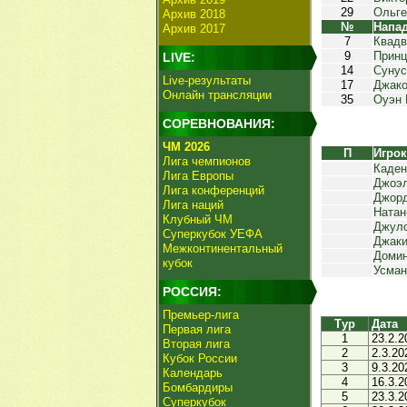
29
Ольге
Архив 2018
№
Напа
Архив 2017
7
Квадв
9
Принц
LIVE:
14
Сунус
Live-результаты
17
Джако
Онлайн трансляции
35
Оуэн 
СОРЕВНОВАНИЯ:
ЧМ 2026
П
Игро
Лига чемпионов
Каден
Лига Европы
Джоэл
Лига конференций
Джор
Лига наций
Натан
Клубный ЧМ
Джулс
Суперкубок УЕФА
Джаки
Межконтинентальный
Домин
кубок
Усман
РОССИЯ:
Премьер-лига
Тур
Дата
Первая лига
1
23.2.2
Вторая лига
2
2.3.20
Кубок России
3
9.3.20
Календарь
4
16.3.2
Бомбардиры
5
23.3.2
Суперкубок