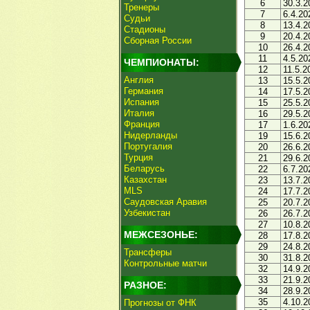
6
30.3.2
Тренеры
7
6.4.20
Судьи
8
13.4.2
Стадионы
9
20.4.2
Сборная России
10
26.4.2
11
4.5.20
ЧЕМПИОНАТЫ:
12
11.5.2
Англия
13
15.5.2
Германия
14
17.5.2
Испания
15
25.5.2
Италия
16
29.5.2
Франция
17
1.6.20
Нидерланды
19
15.6.2
Португалия
20
26.6.2
Турция
21
29.6.2
Беларусь
22
6.7.20
Казахстан
23
13.7.2
MLS
24
17.7.2
Саудовская Аравия
25
20.7.2
Узбекистан
26
26.7.2
27
10.8.2
МЕЖСЕЗОНЬЕ:
28
17.8.2
29
24.8.2
Трансферы
30
31.8.2
Контрольные матчи
32
14.9.2
33
21.9.2
РАЗНОЕ:
34
28.9.2
35
4.10.2
Прогнозы от ФНК