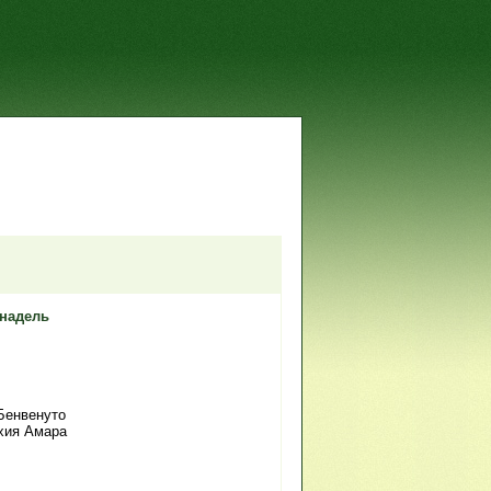
надель
 Бенвенуто
Дхия Амара