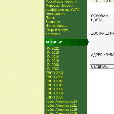
36
19.10.
Российские новости
Мировые Новости
Коэффициенты УЕФА
Голосование
ОСНОВАН:
Поиск
ЦВЕТА:
Вакансии
Новый Форум
Старый Форум
ДОСТИЖЕНИЯ
Контакты
АРХИВЫ:
ЧМ 2022
ЧМ 2018
АДРЕС КЛУБА
ЧМ 2014
ЧМ 2010
ЧМ 2006
СТАДИОН:
ЧМ 2002
ЕВРО 2024
ЕВРО 2020
ЕВРО 2016
ЕВРО 2012
ЕВРО 2008
ЕВРО 2004
ЕВРО 2000
Кубок Америки 2024
Кубок Америки 2021
Кубок Америки 2019
Кубок Америки 2016