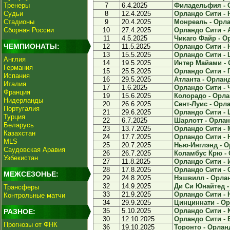
Тренеры
7
6.4.2025
Филадельфия - О
Судьи
8
12.4.2025
Орландо Сити - 
Стадионы
9
20.4.2025
Монреаль - Орла
Сборная России
10
27.4.2025
Орландо Сити - А
11
4.5.2025
Чикаго Файр - Ор
ЧЕМПИОНАТЫ:
12
11.5.2025
Орландо Сити - 
13
15.5.2025
Орландо Сити - Ш
Англия
14
19.5.2025
Интер Майами - 
Германия
15
25.5.2025
Орландо Сити - 
Испания
16
29.5.2025
Атланта - Орланд
Италия
17
1.6.2025
Орландо Сити - Ч
Франция
19
15.6.2025
Колорадо - Орлан
Нидерланды
20
26.6.2025
Сент-Луис - Орла
Португалия
21
29.6.2025
Орландо Сити - 
Турция
22
6.7.2025
Шарлотт - Орланд
Беларусь
23
13.7.2025
Орландо Сити - 
Казахстан
24
17.7.2025
Орландо Сити - 
MLS
25
20.7.2025
Нью-Инглэнд - О
Саудовская Аравия
26
26.7.2025
Коламбус Крю - 
Узбекистан
27
11.8.2025
Орландо Сити - 
28
17.8.2025
Орландо Сити - С
МЕЖСЕЗОНЬЕ:
29
24.8.2025
Нэшвилл - Орлан
32
14.9.2025
Ди Си Юнайтед -
Трансферы
33
21.9.2025
Орландо Сити - 
Контрольные матчи
34
29.9.2025
Цинциннати - Ор
35
5.10.2025
Орландо Сити - 
РАЗНОЕ:
30
12.10.2025
Орландо Сити - В
Прогнозы от ФНК
36
19.10.2025
Торонто - Орланд