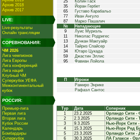
25
Колин Гаск
Архив 2018
35
Йоран Гербет
Архив 2017
65
Густаво Карабальо
77
Иван Ангуло
LIVE:
87
Марко Пашалич
№
Нападающие
Live-результаты
9
Луис Муриэль
Онлайн трансляции
11
Николас Родригес
13
Дункан Макгуайр
СОРЕВНОВАНИЯ:
14
Тайриз Спайсер
ЧМ 2026
34
Ютаро Цукада
Лига чемпионов
59
Джастин Эллис
Лига Европы
95
Фавиан Лойола
Лига конференций
Лига наций
Клубный ЧМ
П
Игроки
Суперкубок УЕФА
Рамиро Энрике
Межконтинентальный
Рафаэл Сантос
кубок
РОССИЯ:
Премьер-лига
Тур
Дата
Соперник
Первая лига
1
23.2.2025
Орландо Сити - 
Вторая лига
2
2.3.2025
Орландо Сити - Т
Кубок России
3
9.3.2025
Нью-Йорк Сити -
Календарь
4
15.3.2025
Нью-Йорк Ред Бу
Бомбардиры
5
23.3.2025
Орландо Сити - 
Суперкубок
6
30.3.2025
ЛА Гэлакси - Орл