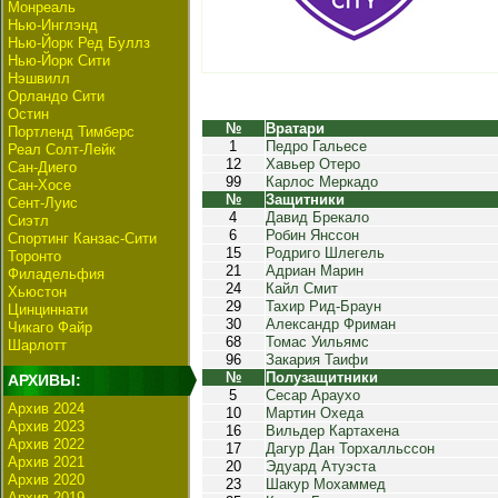
Монреаль
Нью-Инглэнд
Нью-Йорк Ред Буллз
Нью-Йорк Сити
Нэшвилл
Орландо Сити
Остин
№
Вратари
Портленд Тимберс
1
Педро Гальесе
Реал Солт-Лейк
12
Хавьер Отеро
Сан-Диего
99
Карлос Меркадо
Сан-Хосе
№
Защитники
Сент-Луис
4
Давид Брекало
Сиэтл
6
Робин Янссон
Спортинг Канзас-Сити
15
Родриго Шлегель
Торонто
21
Адриан Марин
Филадельфия
24
Кайл Смит
Хьюстон
29
Тахир Рид-Браун
Цинциннати
30
Александр Фриман
Чикаго Файр
68
Томас Уильямс
Шарлотт
96
Закария Таифи
№
Полузащитники
АРХИВЫ:
5
Сесар Араухо
Архив 2024
10
Мартин Охеда
Архив 2023
16
Вильдер Картахена
Архив 2022
17
Дагур Дан Торхалльссон
Архив 2021
20
Эдуард Атуэста
Архив 2020
23
Шакур Мохаммед
Архив 2019