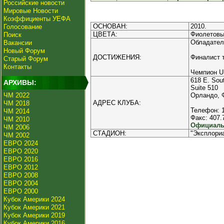
Российские новости
Мировые Новости
Коэффициенты УЕФА
ОСНОВАН:
2010.
Голосование
ЦВЕТА:
Фиолетовы
Поиск
Обладател
Вакансии
Новый Форум
ДОСТИЖЕНИЯ:
Финалист т
Старый Форум
Контакты
Чемпион US
618 E. Sout
АРХИВЫ:
Suite 510
ЧМ 2022
Орландо, 
АДРЕС КЛУБА:
ЧМ 2018
Телефон: 
ЧМ 2014
Факс: 407.
ЧМ 2010
Официальн
ЧМ 2006
СТАДИОН:
"Эксплориа
ЧМ 2002
ЕВРО 2024
ЕВРО 2020
ЕВРО 2016
ЕВРО 2012
ЕВРО 2008
ЕВРО 2004
ЕВРО 2000
Кубок Америки 2024
Кубок Америки 2021
Кубок Америки 2019
Кубок Америки 2016