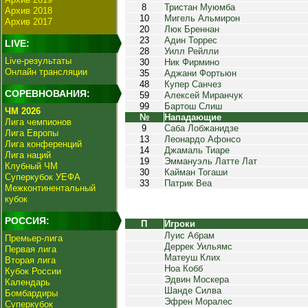
8
Тристан Муюмба
Архив 2018
10
Мигель Альмирон
Архив 2017
20
Люк Бреннан
23
Адин Торрес
LIVE:
28
Уилл Рейлли
Live-результаты
30
Ник Фирмино
Онлайн трансляции
35
Аджани Фортьюн
48
Купер Санчез
СОРЕВНОВАНИЯ:
59
Алексей Миранчук
99
Бартош Слиш
ЧМ 2026
№
Нападающие
Лига чемпионов
9
Саба Лобжанидзе
Лига Европы
13
Леонардо Афонсо
Лига конференций
14
Джамаль Тиаре
Лига наций
19
Эммануэль Латте Лат
Клубный ЧМ
30
Кайман Тогаши
Суперкубок УЕФА
33
Патрик Веа
Межконтинентальный
кубок
РОССИЯ:
П
Игроки
Луис Абрам
Премьер-лига
Деррек Уильямс
Первая лига
Матеуш Клих
Вторая лига
Ноа Кобб
Кубок России
Эдвин Москера
Календарь
Шанде Силва
Бомбардиры
Эфрен Моралес
Суперкубок