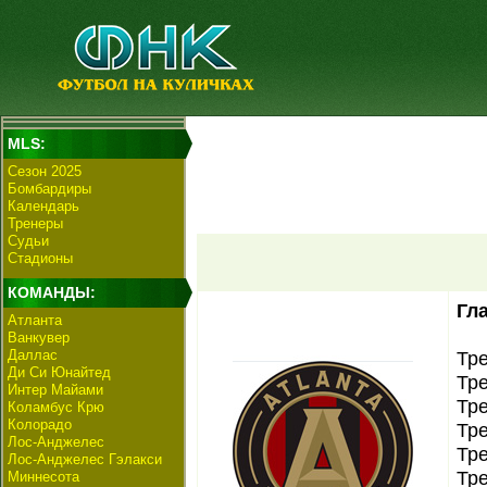
MLS:
Сезон 2025
Бомбардиры
Календарь
Тренеры
Судьи
Стадионы
КОМАНДЫ:
Гл
Атланта
Ванкувер
Даллас
Тр
Ди Си Юнайтед
Тре
Интер Майами
Тре
Коламбус Крю
Колорадо
Тре
Лос-Анджелес
Тр
Лос-Анджелес Гэлакси
Тре
Миннесота