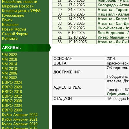
27
10.8.2025
Монреаль - Атлан
Российские новости
28
17.8.2025
Колорадо - Атлан
Мировые Новости
29
24.8.2025
Атланта - Торонто
Коэффициенты УЕФА
30
31.8.2025
Нэшвилл - Атлант
Голосование
32
14.9.2025
Атланта - Коламб
Поиск
33
20.9.2025
Атланта - Сан-Дие
Вакансии
34
28.9.2025
Нью-Инглэнд - Ат
Новый Форум
35
6.10.2025
Лос-Анджелес - А
Старый Форум
21
12.10.2025
Интер Майами - А
Контакты
36
19.10.2025
Атланта - Ди Си 
АРХИВЫ:
ЧМ 2022
ОСНОВАН:
2014.
ЧМ 2018
ЦВЕТА:
Красно-чёрн
ЧМ 2014
Обладатель
ЧМ 2010
ДОСТИЖЕНИЯ:
ЧМ 2006
Победитель 
ЧМ 2002
Атланта, Д
ЕВРО 2024
ЕВРО 2020
АДРЕС КЛУБА:
Телефон: 67
ЕВРО 2016
Официальны
ЕВРО 2012
СТАДИОН:
"Мерседес-Б
ЕВРО 2008
ЕВРО 2004
ЕВРО 2000
Кубок Америки 2024
Кубок Америки 2021
Кубок Америки 2019
Кубок Америки 2016