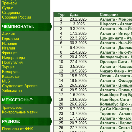
Тренеры
Судьи
Стадионы
Тур
Дата
Соперник
Сборная России
1
23.2.2025
Атланта - Монреа
2
1.3.2025
Шарлотт - Атлант
ЧЕМПИОНАТЫ:
3
9.3.2025
Атланта - Нью-Йо
4
17.3.2025
Атланта - Интер 
Англия
5
22.3.2025
Цинциннати - Атл
Германия
6
30.3.2025
Атланта - Нью-Йо
Испания
7
6.4.2025
Атланта - Даллас 
Италия
8
12.4.2025
Атланта - Нью-Ин
Франция
9
20.4.2025
Филадельфия - А
Нидерланды
10
27.4.2025
Орландо Сити - А
Португалия
11
3.5.2025
Атланта - Нэшвил
Турция
12
10.5.2025
Чикаго Файр - Ат
Беларусь
13
15.5.2025
Остин - Атланта -
Казахстан
14
18.5.2025
Атланта - Филад
MLS
15
26.5.2025
Атланта - Цинцин
Саудовская Аравия
16
29.5.2025
Атланта - Орланд
Узбекистан
17
1.6.2025
Нью-Йорк Ред Бул
19
13.6.2025
Нью-Йорк Сити - 
МЕЖСЕЗОНЬЕ:
20
26.6.2025
Коламбус Крю - А
Трансферы
22
6.7.2025
Ди Си Юнайтед - 
Контрольные матчи
23
13.7.2025
Торонто - Атланта
24
17.7.2025
Атланта - Чикаго
РАЗНОЕ:
25
20.7.2025
Атланта - Шарлот
26
27.7.2025
Атланта - Сиэтл 
Прогнозы от ФНК