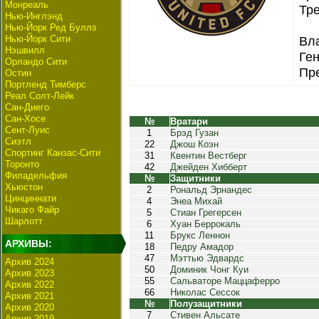
Монреаль
Тре
Нью-Инглэнд
Нью-Йорк Ред Буллз
Нью-Йорк Сити
Вла
Нэшвилл
Ген
Орландо Сити
Пре
Остин
Портленд Тимберс
Реал Солт-Лейк
Сан-Диего
Сан-Хосе
№
Вратари
Сент-Луис
1
Брэд Гузан
Сиэтл
22
Джош Коэн
Спортинг Канзас-Сити
31
Квентин Вестберг
Торонто
42
Джейден Хибберт
Филадельфия
№
Защитники
Хьюстон
2
Рональд Эрнандес
Цинциннати
4
Энеа Михай
Чикаго Файр
5
Стиан Грегерсен
Шарлотт
6
Хуан Беррокаль
11
Брукс Леннон
АРХИВЫ:
18
Педру Амадор
47
Мэттью Эдвардс
Архив 2024
50
Доминик Чонг Куи
Архив 2023
55
Сальваторе Маццаферро
Архив 2022
66
Николас Сессок
Архив 2021
№
Полузащитники
Архив 2020
7
Стивен Альсате
Архив 2019