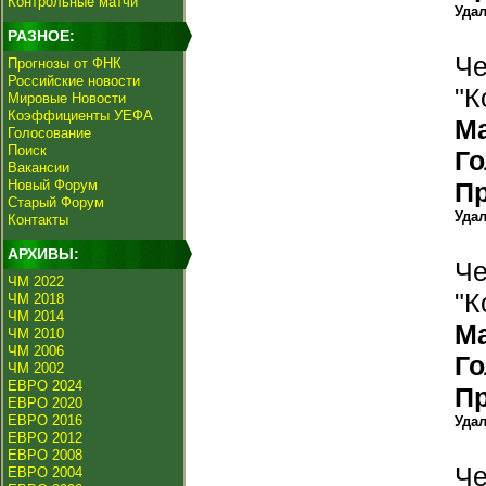
Контрольные матчи
Уда
РАЗНОЕ:
Че
Прогнозы от ФНК
Российские новости
"К
Мировые Новости
Коэффициенты УЕФА
М
Голосование
Поиск
Г
Вакансии
Новый Форум
П
Старый Форум
Уда
Контакты
АРХИВЫ:
Че
ЧМ 2022
"К
ЧМ 2018
ЧМ 2014
М
ЧМ 2010
ЧМ 2006
Г
ЧМ 2002
ЕВРО 2024
П
ЕВРО 2020
ЕВРО 2016
Уда
ЕВРО 2012
ЕВРО 2008
Че
ЕВРО 2004