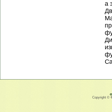
а 
Дв
Ма
п
фу
Ди
из
фу
Са
Ф
Copyright © 