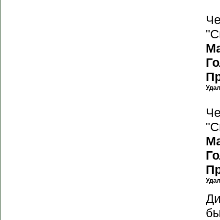
Че
"С
М
Г
П
Уда
Че
"С
М
Г
П
Уда
Ди
бы