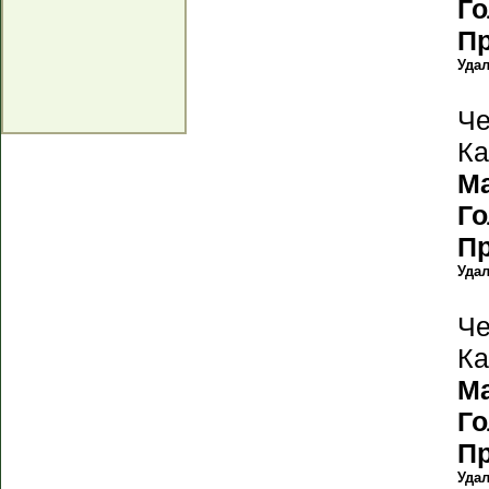
Г
П
Уда
Че
Ка
М
Г
П
Уда
Че
Ка
М
Г
П
Уда