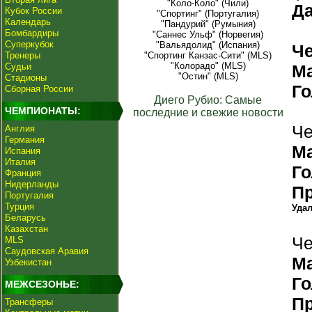
"Коло-Коло" (Чили)
Да
Кубок России
"Спортинг" (Португалия)
Календарь
"Пандурий" (Румыния)
Бомбардиры
"Саннес Ульф" (Норвегия)
Суперкубок
"Вальядолид" (Испания)
Ч
Тренеры
"Спортинг Канзас-Сити" (MLS)
"Колорадо" (MLS)
Судьи
М
"Остин" (MLS)
Стадионы
Г
Сборная России
Диего Рубио: Самые
ЧЕМПИОНАТЫ:
последние и свежие новости
Че
Англия
Германия
М
Испания
Италия
Г
Франция
Нидерланды
П
Португалия
Турция
Уда
Беларусь
Казахстан
Че
MLS
Саудовская Аравия
М
Узбекистан
Г
МЕЖСЕЗОНЬЕ:
П
Трансферы