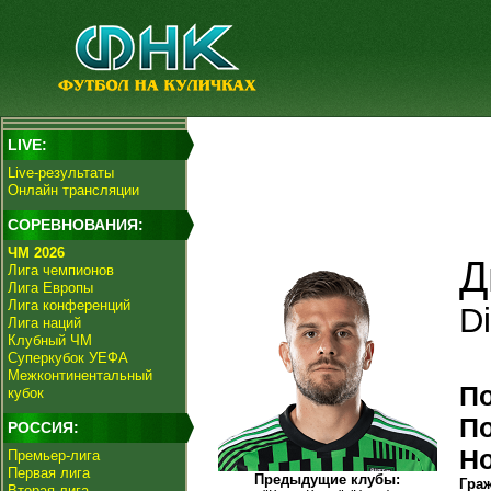
LIVE:
Live-результаты
Онлайн трансляции
СОРЕВНОВАНИЯ:
ЧМ 2026
Д
Лига чемпионов
Лига Европы
Лига конференций
D
Лига наций
Клубный ЧМ
Суперкубок УЕФА
Межконтинентальный
П
кубок
П
РОССИЯ:
Н
Премьер-лига
Первая лига
Предыдущие клубы:
Гра
Вторая лига