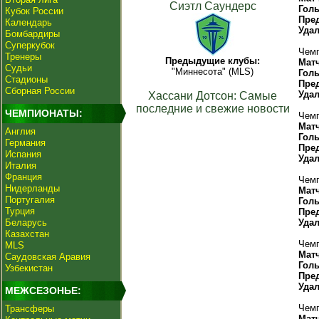
Сиэтл Саундерс
Гол
Кубок России
Пре
Календарь
Уда
Бомбардиры
Суперкубок
Чемп
Тренеры
Предыдущие клубы:
Мат
Судьи
"Миннесота" (MLS)
Гол
Стадионы
Пре
Сборная России
Уда
Хассани Дотсон: Самые
последние и свежие новости
ЧЕМПИОНАТЫ:
Чемп
Мат
Англия
Гол
Германия
Пре
Испания
Уда
Италия
Франция
Чемп
Нидерланды
Мат
Португалия
Гол
Турция
Пре
Беларусь
Уда
Казахстан
Чемп
MLS
Мат
Саудовская Аравия
Гол
Узбекистан
Пре
Уда
МЕЖСЕЗОНЬЕ:
Чемп
Трансферы
Мат