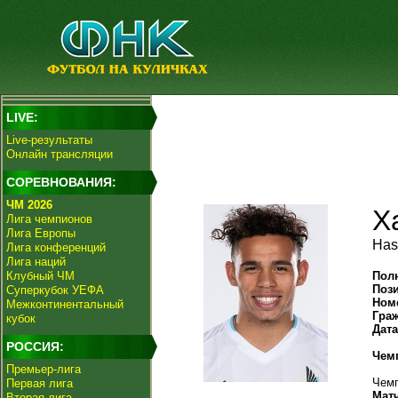
LIVE:
Live-результаты
Онлайн трансляции
СОРЕВНОВАНИЯ:
ЧМ 2026
Х
Лига чемпионов
Лига Европы
Has
Лига конференций
Лига наций
Клубный ЧМ
Пол
Поз
Суперкубок УЕФА
Ном
Межконтинентальный
Гра
кубок
Дат
РОССИЯ:
Чем
Премьер-лига
Чемп
Первая лига
Мат
Вторая лига