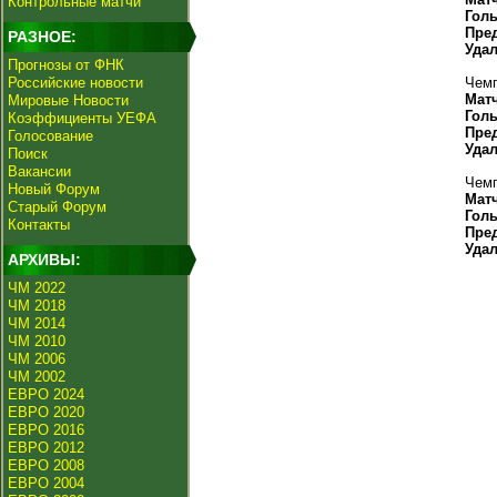
Контрольные матчи
Гол
Пре
РАЗНОЕ:
Уда
Прогнозы от ФНК
Российские новости
Чемп
Мат
Мировые Новости
Гол
Коэффициенты УЕФА
Пре
Голосование
Уда
Поиск
Вакансии
Чемп
Новый Форум
Мат
Старый Форум
Гол
Контакты
Пре
Уда
АРХИВЫ:
ЧМ 2022
ЧМ 2018
ЧМ 2014
ЧМ 2010
ЧМ 2006
ЧМ 2002
ЕВРО 2024
ЕВРО 2020
ЕВРО 2016
ЕВРО 2012
ЕВРО 2008
ЕВРО 2004