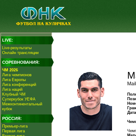
LIVE:
Live-результаты
Онлайн трансляции
СОРЕВНОВАНИЯ:
ЧМ 2026
М
Лига чемпионов
Лига Европы
Mai
Лига конференций
Лига наций
Клубный ЧМ
Пол
Поз
Суперкубок УЕФА
Ном
Межконтинентальный
Гра
кубок
Дат
РОССИЯ:
Чем
Премьер-лига
Чемп
Первая лига
Мат
Вторая лига