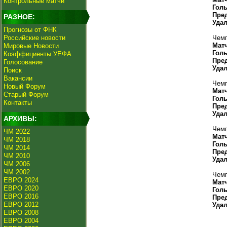
Контрольные матчи
Гол
Пре
РАЗНОЕ:
Уда
Прогнозы от ФНК
Российские новости
Чемп
Мат
Мировые Новости
Гол
Коэффициенты УЕФА
Пре
Голосование
Уда
Поиск
Вакансии
Чемп
Новый Форум
Мат
Старый Форум
Гол
Контакты
Пре
Уда
АРХИВЫ:
Чемп
ЧМ 2022
Мат
ЧМ 2018
Гол
ЧМ 2014
Пре
ЧМ 2010
Уда
ЧМ 2006
ЧМ 2002
Чемп
ЕВРО 2024
Мат
ЕВРО 2020
Гол
ЕВРО 2016
Пре
ЕВРО 2012
Уда
ЕВРО 2008
ЕВРО 2004