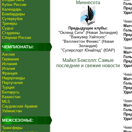
Миннесота
Гол
Кубок России
Пре
Календарь
Уда
Бомбардиры
Суперкубок
Чемп
Тренеры
Мат
Судьи
Предыдущие клубы:
Гол
"Окленд Сити" (Новая Зеландия)
Стадионы
Пре
"Ванкувер Уайткэпс"
Сборная России
Уда
"Веллингтон Феникс" (Новая
Зеландия)
ЧЕМПИОНАТЫ:
Чемп
"Суперспорт Юнайтед" (ЮАР)
Мат
Англия
Гол
Германия
Майкл Боксолл: Самые
Пре
Испания
последние и свежие новости
Уда
Италия
Франция
Чемп
Нидерланды
Мат
Португалия
Гол
Турция
Пре
Беларусь
Уда
Казахстан
Чемп
MLS
Мат
Саудовская Аравия
Гол
Узбекистан
Пре
Уда
МЕЖСЕЗОНЬЕ:
Чемп
Трансферы
Мат