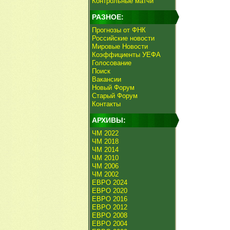
Контрольные матчи
РАЗНОЕ:
Прогнозы от ФНК
Российские новости
Мировые Новости
Коэффициенты УЕФА
Голосование
Поиск
Вакансии
Новый Форум
Старый Форум
Контакты
АРХИВЫ:
ЧМ 2022
ЧМ 2018
ЧМ 2014
ЧМ 2010
ЧМ 2006
ЧМ 2002
ЕВРО 2024
ЕВРО 2020
ЕВРО 2016
ЕВРО 2012
ЕВРО 2008
ЕВРО 2004