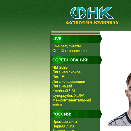
LIVE:
Live-результаты
Онлайн трансляции
СОРЕВНОВАНИЯ:
ЧМ 2026
Лига чемпионов
Лига Европы
Лига конференций
Лига наций
Клубный ЧМ
Суперкубок УЕФА
Межконтинентальный
кубок
РОССИЯ:
Премьер-лига
Первая лига
Вторая лига