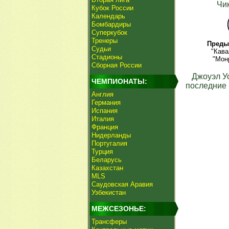
Чи
Кубок России
Календарь
Бомбардиры
Суперкубок
Тренеры
Преды
Судьи
"Кава
Стадионы
"Мон
Сборная России
Джоуэл У
ЧЕМПИОНАТЫ:
последние 
Англия
Германия
Испания
Италия
Франция
Нидерланды
Португалия
Турция
Беларусь
Казахстан
MLS
Саудовская Аравия
Узбекистан
МЕЖСЕЗОНЬЕ:
Трансферы