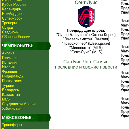
Сент-Луис
Гол
Кубок России
Пре
Календарь
Уда
Бомбардиры
Суперкубок
Чемп
Тренеры
Мат
Судьи
Гол
Предыдущие клубы:
Стадионы
Пре
"Сувон Блюуингз" (Южная Корея)
Сборная России
Уда
"Вулверхэмптон" (Англия)
"Грассхоппер" (Швейцария)
ЧЕМПИОНАТЫ:
Чемп
"Миннесота" (MLS)
Мат
"Сент-Луис" (MLS)
Англия
Гол
Германия
Пре
Сан Бин Чон: Самые
Испания
Уда
последние и свежие новости
Италия
Франция
Чемп
Нидерланды
Мат
Португалия
Гол
Турция
Пре
Беларусь
Уда
Казахстан
Чемп
MLS
Мат
Саудовская Аравия
Гол
Узбекистан
Пре
Уда
МЕЖСЕЗОНЬЕ:
Трансферы