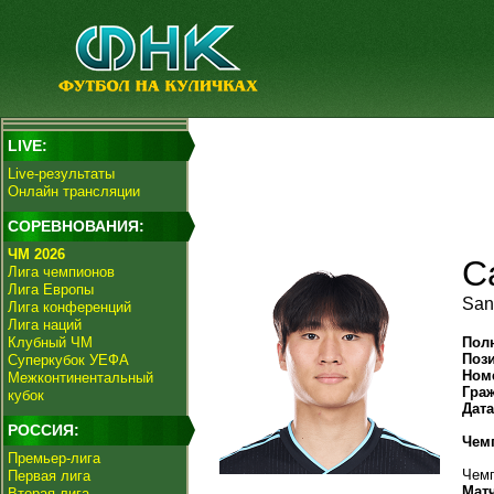
LIVE:
Live-результаты
Онлайн трансляции
СОРЕВНОВАНИЯ:
ЧМ 2026
С
Лига чемпионов
Лига Европы
San
Лига конференций
Лига наций
Клубный ЧМ
Пол
Поз
Суперкубок УЕФА
Ном
Межконтинентальный
Гра
кубок
Дат
РОССИЯ:
Чем
Премьер-лига
Чемп
Первая лига
Мат
Вторая лига