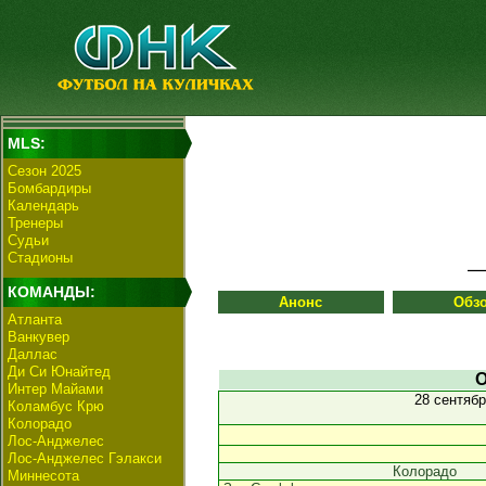
MLS:
Сезон 2025
Бомбардиры
Календарь
Тренеры
Судьи
Стадионы
КОМАНДЫ:
Анонс
Обз
Атланта
Ванкувер
Даллас
Ди Си Юнайтед
О
Интер Майами
28 сентяб
Коламбус Крю
Колорадо
Лос-Анджелес
Лос-Анджелес Гэлакси
Колорадо
Миннесота