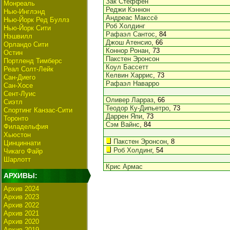
Зак Стеффен
Монреаль
Реджи Кэннон
Нью-Инглэнд
Андреас Макссё
Нью-Йорк Ред Буллз
Роб Холдинг
Нью-Йорк Сити
Рафаэл Сантос
, 84
Нэшвилл
Джош Атенсио
, 66
Орландо Сити
Коннор Ронан
, 73
Остин
Пакстен Эронсон
Портленд Тимберс
Коул Бассетт
Реал Солт-Лейк
Келвин Харрис
, 73
Сан-Диего
Рафаэл Наварро
Сан-Хосе
Сент-Луис
Оливер Ларраз
, 66
Сиэтл
Теодор Ку-Дипьетро
, 73
Спортинг Канзас-Сити
Даррен Япи
, 73
Торонто
Сэм Вайнс
, 84
Филадельфия
Хьюстон
Пакстен Эронсон
, 8
Цинциннати
Роб Холдинг
, 54
Чикаго Файр
Шарлотт
Крис Армас
АРХИВЫ:
Архив 2024
Архив 2023
Архив 2022
Архив 2021
Архив 2020
Архив 2019