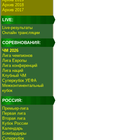
Архив 2018
Архив 2017
LIVE:
Live-результаты
Онлайн трансляции
СОРЕВНОВАНИЯ:
ЧМ 2026
Лига чемпионов
Лига Европы
Лига конференций
Лига наций
Клубный ЧМ
Суперкубок УЕФА
Межконтинентальный
кубок
РОССИЯ:
Премьер-лига
Первая лига
Вторая лига
Кубок России
Календарь
Бомбардиры
Суперкубок