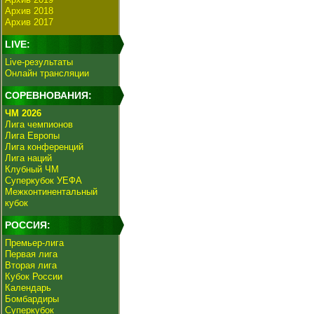
Архив 2018
Архив 2017
LIVE:
Live-результаты
Онлайн трансляции
СОРЕВНОВАНИЯ:
ЧМ 2026
Лига чемпионов
Лига Европы
Лига конференций
Лига наций
Клубный ЧМ
Суперкубок УЕФА
Межконтинентальный
кубок
РОССИЯ:
Премьер-лига
Первая лига
Вторая лига
Кубок России
Календарь
Бомбардиры
Суперкубок