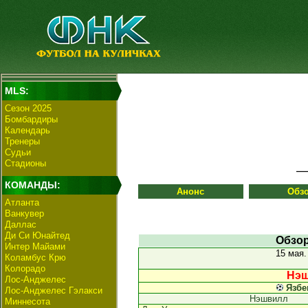
MLS:
Сезон 2025
Бомбардиры
Календарь
Тренеры
Судьи
Стадионы
КОМАНДЫ:
Анонс
Обз
Атланта
Ванкувер
Даллас
Ди Си Юнайтед
Обзор
Интер Майами
15 мая
Коламбус Крю
Колорадо
Нэш
Лос-Анджелес
Язбе
Лос-Анджелес Гэлакси
Нэшвилл
Миннесота