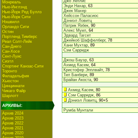
Джо Уиллис
Монреаль
Энди Нахар
, 63
Нью-Инглэнд
Джек Махер
Нью-Йорк Ред Буллз
Хейссон Паласиос
Нью-Йорк Сити
Дэниэл Ловитц
Нэшвилл
Патрик Язбек
, 90
Орландо Сити
Алекс Муил
, 64
Остин
Эдвард Тагсет
Портленд Тимберс
Джейкоб Шаффелберг
, 78
Реал Солт-Лейк
Хани Мухтар
, 89
Сан-Диего
Сэм Сарридж
Сан-Хосе
Сент-Луис
Джош Бауэр
, 63
Сиэтл
Ахмед Касем
, 64
Спортинг Канзас-Сити
Кристофер Эпплвайт
, 78
Торонто
Тил Банбери
, 89
Филадельфия
Брайан Акоста
, 90
Хьюстон
Цинциннати
Ахмед Касем
, 80
Чикаго Файр
Сэм Сарридж
, 86
Шарлотт
Дэниэл Ловитц
, 90+5
АРХИВЫ:
Румба Мунтали
Архив 2024
Архив 2023
Архив 2022
Архив 2021
Архив 2020
Архив 2019