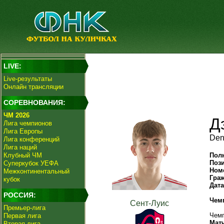
LIVE:
Live-результаты
Онлайн трансляции
СОРЕВНОВАНИЯ:
ЧМ 2026
Д
Лига чемпионов
Лига Европы
Den
Лига конференций
Лига наций
Клубный ЧМ
Пол
Поз
Суперкубок УЕФА
Ном
Межконтинентальный
Гра
кубок
Дат
РОССИЯ:
Чем
Сент-Луис
Премьер-лига
Чемп
Первая лига
Мат
Вторая лига