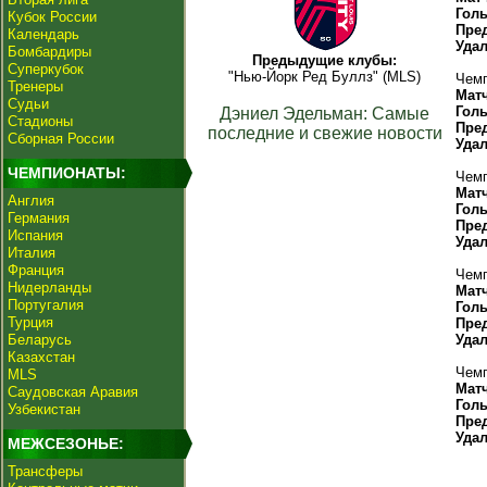
Гол
Кубок России
Пре
Календарь
Уда
Бомбардиры
Предыдущие клубы:
Суперкубок
"Нью-Йорк Ред Буллз" (MLS)
Чемп
Тренеры
Мат
Судьи
Гол
Дэниел Эдельман: Самые
Стадионы
Пре
последние и свежие новости
Сборная России
Уда
ЧЕМПИОНАТЫ:
Чемп
Мат
Англия
Гол
Германия
Пре
Испания
Уда
Италия
Франция
Чемп
Нидерланды
Мат
Португалия
Гол
Турция
Пре
Беларусь
Уда
Казахстан
Чемп
MLS
Мат
Саудовская Аравия
Гол
Узбекистан
Пре
Уда
МЕЖСЕЗОНЬЕ:
Трансферы