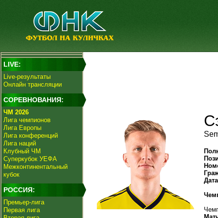
LIVE:
Live-результаты
Онлайн трансляции
СОРЕВНОВАНИЯ:
ЧМ 2026
С
Лига чемпионов
Лига Европы
Sem
Лига конференций
Лига наций
Клубный ЧМ
Пол
Поз
Суперкубок УЕФА
Ном
Межконтинентальный
Гра
кубок
Дат
РОССИЯ:
Чем
Премьер-лига
Чемп
Первая лига
Мат
Вторая лига