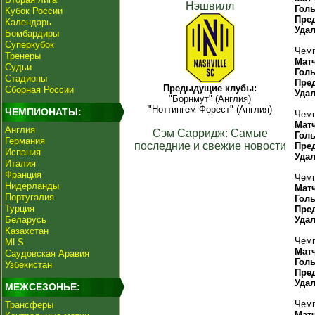
Нэшвилл
Гол
Кубок России
Пре
Календарь
Уда
Бомбардиры
Суперкубок
Чемп
Тренеры
Мат
Судьи
Гол
Стадионы
Пре
Предыдущие клубы:
Сборная России
Уда
"Борнмут" (Англия)
"Ноттингем Форест" (Англия)
ЧЕМПИОНАТЫ:
Чемп
Мат
Англия
Сэм Сарридж: Самые
Гол
Германия
последние и свежие новости
Пре
Испания
Уда
Италия
Франция
Чемп
Нидерланды
Мат
Португалия
Гол
Турция
Пре
Беларусь
Уда
Казахстан
Чемп
MLS
Мат
Саудовская Аравия
Гол
Узбекистан
Пре
Уда
МЕЖСЕЗОНЬЕ:
Чемп
Трансферы
Мат