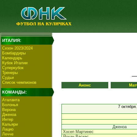
ИТАЛИЯ:
Сезон 2023/2024
Бомбардиры
Календарь
Кубок Италии
Суперкубок
Тренеры
Судьи
Список чемпионов
Анонс
Мат
КОМАНДЫ:
Аталанта
Болонья
7 октября
Верона
Дженоа
Интер
Кальяри
Дженоа
Лацио
Хосеп Мартинес
Лечче
Йохан Васкес