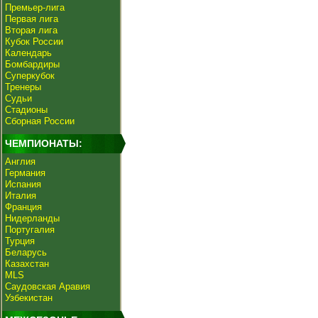
Премьер-лига
Первая лига
Вторая лига
Кубок России
Календарь
Бомбардиры
Суперкубок
Тренеры
Судьи
Стадионы
Сборная России
ЧЕМПИОНАТЫ:
Англия
Германия
Испания
Италия
Франция
Нидерланды
Португалия
Турция
Беларусь
Казахстан
MLS
Саудовская Аравия
Узбекистан