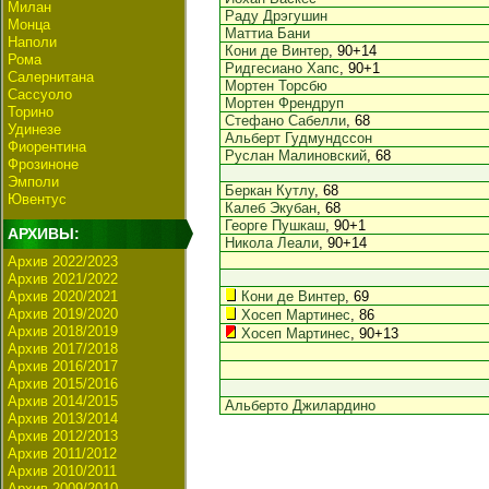
Милан
Раду Дрэгушин
Монца
Маттиа Бани
Наполи
Кони де Винтер
, 90+14
Рома
Ридгесиано Хапс
, 90+1
Салернитана
Мортен Торсбю
Сассуоло
Мортен Френдруп
Торино
Стефано Сабелли
, 68
Удинезе
Альберт Гудмундссон
Фиорентина
Руслан Малиновский
, 68
Фрозиноне
Эмполи
Беркан Кутлу
, 68
Ювентус
Калеб Экубан
, 68
Георге Пушкаш
, 90+1
АРХИВЫ:
Никола Леали
, 90+14
Архив 2022/2023
Архив 2021/2022
Архив 2020/2021
Кони де Винтер
, 69
Архив 2019/2020
Хосеп Мартинес
, 86
Архив 2018/2019
Хосеп Мартинес
, 90+13
Архив 2017/2018
Архив 2016/2017
Архив 2015/2016
Архив 2014/2015
Альберто Джилардино
Архив 2013/2014
Архив 2012/2013
Архив 2011/2012
Архив 2010/2011
Архив 2009/2010