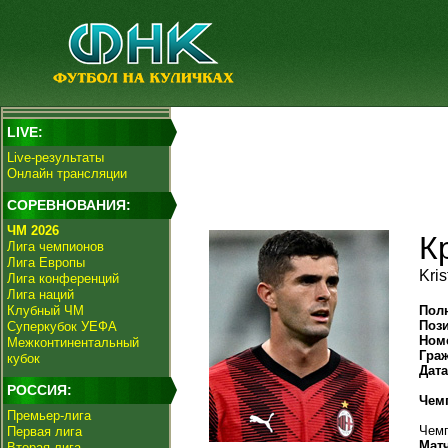
LIVE:
Live-результаты
Онлайн трансляции
СОРЕВНОВАНИЯ:
ЧМ 2026
К
Лига чемпионов
Лига Европы
Kris
Лига конференций
Лига наций
Клубный ЧМ
Пол
Поз
Суперкубок УЕФА
Ном
Межконтинентальный
Гра
кубок
Дат
РОССИЯ:
Чем
Премьер-лига
Чемп
Первая лига
Мат
Вторая лига