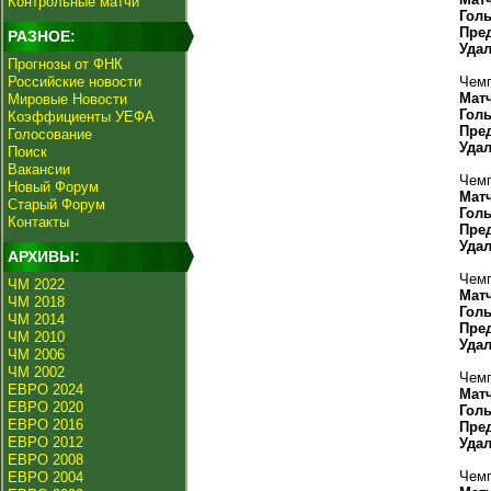
Контрольные матчи
Гол
Пре
РАЗНОЕ:
Уда
Прогнозы от ФНК
Российские новости
Чемп
Мат
Мировые Новости
Гол
Коэффициенты УЕФА
Пре
Голосование
Уда
Поиск
Вакансии
Чемп
Новый Форум
Мат
Старый Форум
Гол
Контакты
Пре
Уда
АРХИВЫ:
Чемп
ЧМ 2022
Мат
ЧМ 2018
Гол
ЧМ 2014
Пре
ЧМ 2010
Уда
ЧМ 2006
ЧМ 2002
Чемп
ЕВРО 2024
Мат
ЕВРО 2020
Гол
ЕВРО 2016
Пре
ЕВРО 2012
Уда
ЕВРО 2008
Чемп
ЕВРО 2004