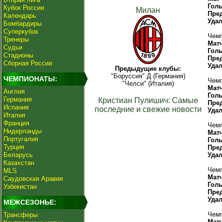
Гол
Кубок России
Милан
Пре
Календарь
Уда
Бомбардиры
Суперкубок
Чемп
Тренеры
Мат
Судьи
Гол
Стадионы
Пре
Сборная России
Уда
Предыдущие клубы:
"Боруссия" Д (Германия)
ЧЕМПИОНАТЫ:
Чемп
"Челси" (Италия)
Мат
Англия
Гол
Германия
Кристиан Пулишич: Самые
Пре
Испания
последние и свежие новости
Уда
Италия
Франция
Чемп
Нидерланды
Мат
Португалия
Гол
Турция
Пре
Беларусь
Уда
Казахстан
Чемп
MLS
Мат
Саудовская Аравия
Гол
Узбекистан
Пре
Уда
МЕЖСЕЗОНЬЕ:
Чемп
Трансферы
Мат