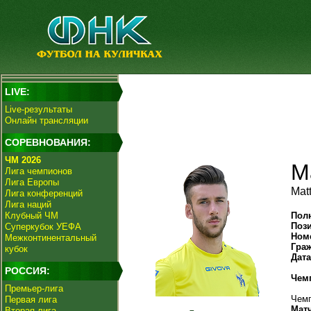
LIVE:
Live-результаты
Онлайн трансляции
СОРЕВНОВАНИЯ:
ЧМ 2026
М
Лига чемпионов
Лига Европы
Mat
Лига конференций
Лига наций
Клубный ЧМ
Пол
Поз
Суперкубок УЕФА
Ном
Межконтинентальный
Гра
кубок
Дат
РОССИЯ:
Чем
Премьер-лига
Чемп
Первая лига
Мат
Вторая лига