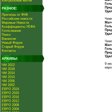
Контрольные матчи
Гол
Пре
РАЗНОЕ:
Уда
Прогнозы от ФНК
Российские новости
Чемп
Мат
Мировые Новости
Гол
Коэффициенты УЕФА
Пре
Голосование
Уда
Поиск
Вакансии
Чемп
Новый Форум
Мат
Старый Форум
Гол
Контакты
Пре
Уда
АРХИВЫ:
9 ию
ЧМ 2022
евро
ЧМ 2018
ЧМ 2014
ЧМ 2010
ЧМ 2006
ЧМ 2002
ЕВРО 2024
ЕВРО 2020
ЕВРО 2016
ЕВРО 2012
ЕВРО 2008
ЕВРО 2004