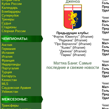
Дженоа
Гол
Кубок России
Пре
Календарь
Уда
Бомбардиры
Суперкубок
Чемп
Тренеры
Мат
Судьи
Гол
Стадионы
Пре
Сборная России
Уда
Предыдущие клубы:
"Фортис Ювентус" (Италия)
ЧЕМПИОНАТЫ:
Чемп
"Реджана" (Италия)
Мат
"Про Верчелли" (Италия)
Англия
Гол
"Кьево" (Италия)
Германия
Пре
"Дженоа" (Италия)
Испания
Уда
"Парма" (Италия)
Италия
Франция
Чемп
Маттиа Бани: Самые
Нидерланды
Мат
последние и свежие новости
Португалия
Гол
Турция
Пре
Беларусь
Уда
Казахстан
Чемп
MLS
Мат
Саудовская Аравия
Гол
Узбекистан
Пре
Уда
МЕЖСЕЗОНЬЕ:
Чемп
Трансферы
Мат