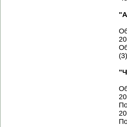
"А
Об
20
Об
(3
"Ч
Об
20
По
20
По