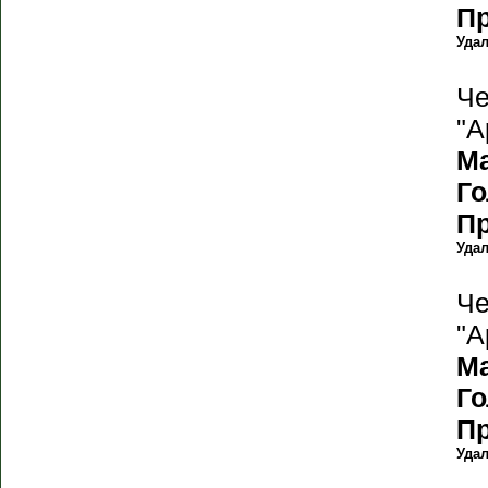
П
Уда
Че
"А
М
Г
П
Уда
Че
"А
М
Г
П
Уда