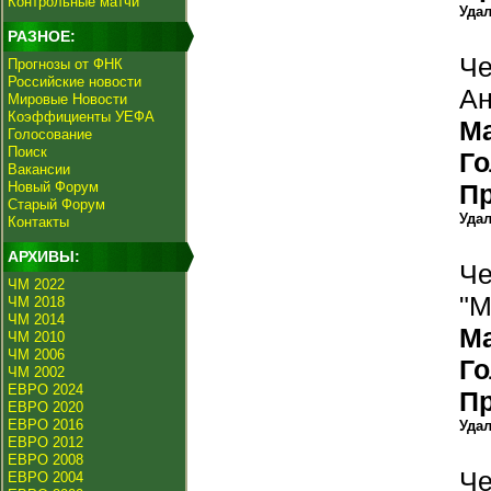
Контрольные матчи
Уда
РАЗНОЕ:
Че
Прогнозы от ФНК
Российские новости
Ан
Мировые Новости
Коэффициенты УЕФА
М
Голосование
Поиск
Г
Вакансии
Новый Форум
П
Старый Форум
Уда
Контакты
АРХИВЫ:
Че
ЧМ 2022
"М
ЧМ 2018
ЧМ 2014
М
ЧМ 2010
ЧМ 2006
Г
ЧМ 2002
ЕВРО 2024
П
ЕВРО 2020
ЕВРО 2016
Уда
ЕВРО 2012
ЕВРО 2008
Че
ЕВРО 2004