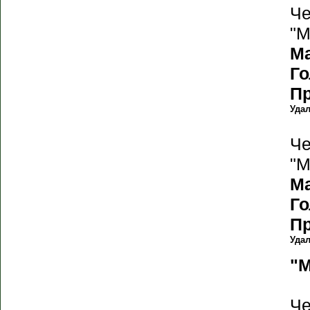
Че
"М
М
Г
П
Уда
Че
"М
М
Г
П
Уда
"М
Че