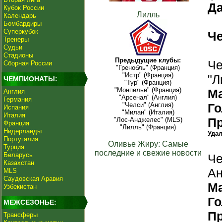
Да
Кубок России
Лилль
Календарь
Бомбардиры
Суперкубок
Ч
Тренеры
Судьи
Стадионы
Предыдущие клубы:
Че
Сборная России
"Гренобль" (Франция)
"Истр" (Франция)
"Л
ЧЕМПИОНАТЫ:
"Тур" (Франция)
"Монпелье" (Франция)
М
Англия
"Арсенал" (Англия)
Германия
"Челси" (Англия)
Г
Испания
"Милан" (Италия)
Италия
П
"Лос-Анджелес" (MLS)
Франция
"Лилль" (Франция)
Нидерланды
Уда
Португалия
Оливье Жиру: Самые
Турция
последние и свежие новости
Беларусь
Че
Казахстан
Ан
MLS
Саудовская Аравия
М
Узбекистан
Г
МЕЖСЕЗОНЬЕ:
П
Трансферы