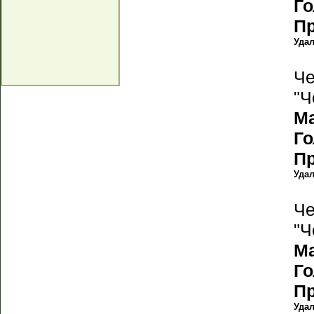
Г
П
Уда
Че
"Ч
М
Г
П
Уда
Че
"Ч
М
Г
П
Уда