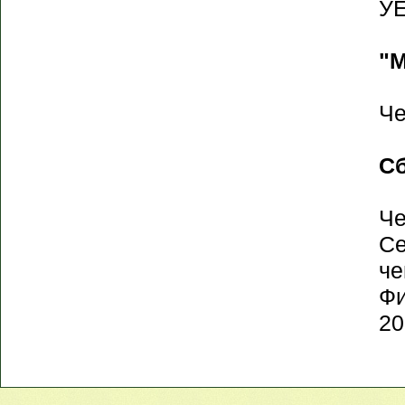
УЕ
"М
Че
Сб
Че
Се
че
Фи
20