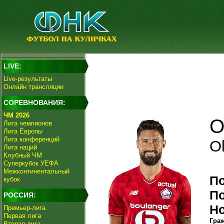
LIVE:
Live-результаты
Онлайн трансляции
СОРЕВНОВАНИЯ:
ЧМ 2026
О
Лига чемпионов
Лига Европы
Лига конференций
Ol
Лига наций
Клубный ЧМ
Суперкубок УЕФА
Межконтинентальный
П
кубок
П
РОССИЯ:
Н
Премьер-лига
Первая лига
Гра
Вторая лига