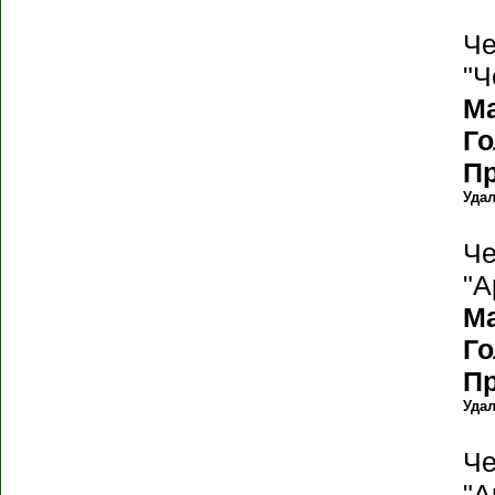
Че
"Ч
М
Г
П
Уда
Че
"А
М
Г
П
Уда
Че
"А