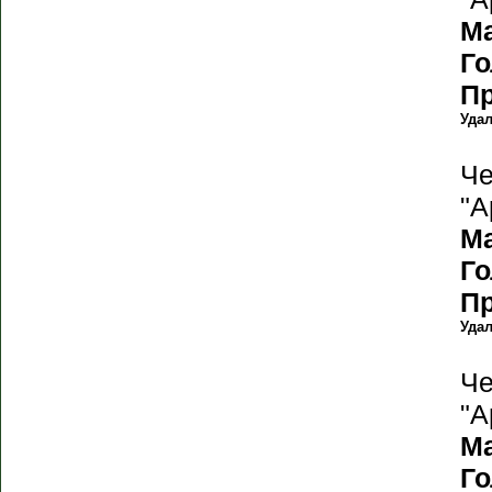
М
Г
П
Уда
Че
"А
М
Г
П
Уда
Че
"А
М
Г