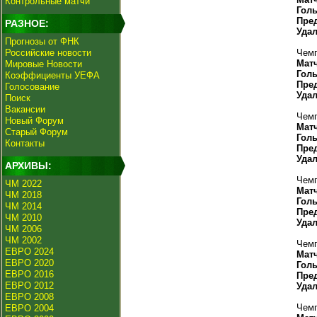
Контрольные матчи
Гол
Пре
РАЗНОЕ:
Уда
Прогнозы от ФНК
Российские новости
Чемп
Мат
Мировые Новости
Гол
Коэффициенты УЕФА
Пре
Голосование
Уда
Поиск
Вакансии
Чемп
Новый Форум
Мат
Старый Форум
Гол
Контакты
Пре
Уда
АРХИВЫ:
Чемп
ЧМ 2022
Мат
ЧМ 2018
Гол
ЧМ 2014
Пре
ЧМ 2010
Уда
ЧМ 2006
ЧМ 2002
Чемп
ЕВРО 2024
Мат
ЕВРО 2020
Гол
ЕВРО 2016
Пре
ЕВРО 2012
Уда
ЕВРО 2008
Чемп
ЕВРО 2004