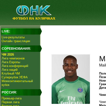
LIVE:
Live-результаты
Онлайн трансляции
СОРЕВНОВАНИЯ:
ЧМ 2026
М
Лига чемпионов
Лига Европы
Mai
Лига конференций
Лига наций
Клубный ЧМ
Пол
Поз
Суперкубок УЕФА
Ном
Межконтинентальный
Гра
кубок
Дат
РОССИЯ:
Чем
Премьер-лига
Чемп
Первая лига
Мат
Вторая лига