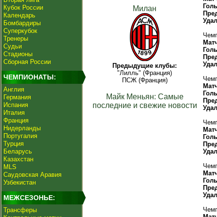
Гол
Кубок России
Милан
Пре
Календарь
Уда
Бомбардиры
Суперкубок
Чемп
Тренеры
Мат
Судьи
Гол
Стадионы
Пре
Сборная России
Уда
Предыдущие клубы:
"Лилль" (Франция)
ЧЕМПИОНАТЫ:
Чемп
ПСЖ (Франция)
Мат
Англия
Гол
Майк Меньян: Самые
Германия
Пре
Испания
последние и свежие новости
Уда
Италия
Франция
Чемп
Нидерланды
Мат
Португалия
Гол
Турция
Пре
Беларусь
Уда
Казахстан
Чемп
MLS
Мат
Саудовская Аравия
Гол
Узбекистан
Пре
Уда
МЕЖСЕЗОНЬЕ:
Чемп
Трансферы
Мат