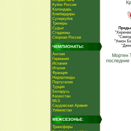
К
Кубок России
Календарь
Бомбардиры
Суперкубок
Тренеры
Судьи
Преды
"Херенве
Стадионы
"Сампд
Сборная России
"Унион Б
"Джен
ЧЕМПИОНАТЫ:
Англия
Мортен 
Германия
последние 
Испания
Италия
Франция
Нидерланды
Португалия
Турция
Беларусь
Казахстан
MLS
Саудовская Аравия
Узбекистан
МЕЖСЕЗОНЬЕ:
Трансферы