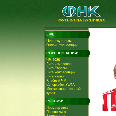
LIVE:
Live-результаты
Онлайн трансляции
СОРЕВНОВАНИЯ:
ЧМ 2026
Лига чемпионов
Лига Европы
Лига конференций
Лига наций
Клубный ЧМ
Суперкубок УЕФА
Межконтинентальный
кубок
РОССИЯ:
Премьер-лига
Первая лига
Вторая лига