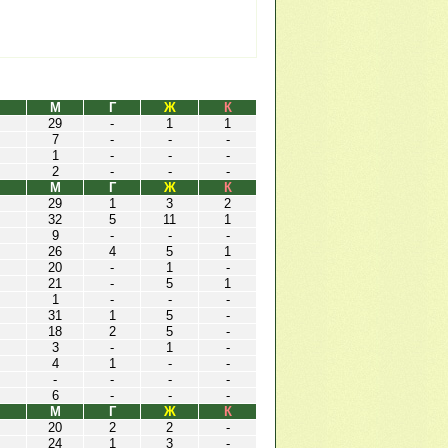
М
Г
Ж
К
29
-
1
1
7
-
-
-
1
-
-
-
2
-
-
-
М
Г
Ж
К
29
1
3
2
32
5
11
1
9
-
-
-
26
4
5
1
20
-
1
-
21
-
5
1
1
-
-
-
31
1
5
-
18
2
5
-
3
-
1
-
4
1
-
-
-
-
-
-
6
-
-
-
М
Г
Ж
К
20
2
2
-
24
1
3
-