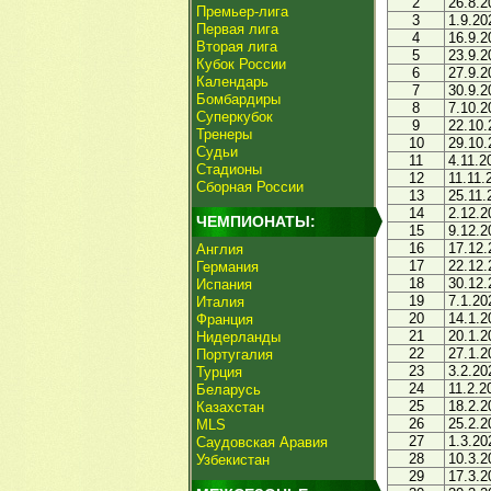
2
26.8.2
Премьер-лига
3
1.9.20
Первая лига
4
16.9.2
Вторая лига
5
23.9.2
Кубок России
6
27.9.2
Календарь
7
30.9.2
Бомбардиры
8
7.10.2
Суперкубок
9
22.10.
Тренеры
10
29.10.
Судьи
11
4.11.2
Стадионы
12
11.11.
Сборная России
13
25.11.
14
2.12.2
ЧЕМПИОНАТЫ:
15
9.12.2
16
17.12.
Англия
17
22.12.
Германия
18
30.12.
Испания
19
7.1.20
Италия
20
14.1.2
Франция
21
20.1.2
Нидерланды
22
27.1.2
Португалия
23
3.2.20
Турция
24
11.2.2
Беларусь
25
18.2.2
Казахстан
26
25.2.2
MLS
27
1.3.20
Саудовская Аравия
28
10.3.2
Узбекистан
29
17.3.2