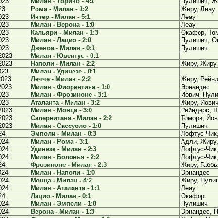
023
Милан - Торино - 4:1
Пулишич, Ж
23
Рома - Милан - 1:2
Жиру, Леау
023
Интер - Милан - 5:1
Леау
023
Милан - Верона - 1:0
Леау
023
Кальяри - Милан - 1:3
Окафор, То
023
Милан - Лацио - 2:0
Пулишич, О
023
Дженоа - Милан - 0:1
Пулишич
2023
Милан - Ювентус - 0:1
2023
Наполи - Милан - 2:2
Жиру, Жиру
023
Милан - Удинезе - 0:1
2023
Лечче - Милан - 2:2
Жиру, Рейн
2023
Милан - Фиорентина - 1:0
Эрнандес
023
Милан - Фрозиноне - 3:1
Йович, Пули
023
Аталанта - Милан - 3:2
Жиру, Йови
2023
Милан - Монца - 3:0
Рейндерс, 
2023
Салернитана - Милан - 2:2
Томори, Йов
2023
Милан - Сассуоло - 1:0
Пулишич
24
Эмполи - Милан - 0:3
Лофтус-Чик,
024
Милан - Рома - 3:1
Адли, Жиру
024
Удинезе - Милан - 2:3
Лофтус-Чик
024
Милан - Болонья - 2:2
Лофтус-Чик
24
Фрозиноне - Милан - 2:3
Жиру, Габбь
024
Милан - Наполи - 1:0
Эрнандес
024
Монца - Милан - 4:2
Жиру, Пули
024
Милан - Аталанта - 1:1
Леау
24
Лацио - Милан - 0:1
Окафор
024
Милан - Эмполи - 1:0
Пулишич
024
Верона - Милан - 1:3
Эрнандес, П