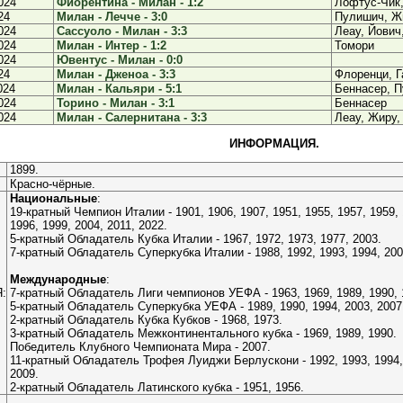
024
Фиорентина - Милан - 1:2
Лофтус-Чик
24
Милан - Лечче - 3:0
Пулишич, Ж
024
Сассуоло - Милан - 3:3
Леау, Йович
024
Милан - Интер - 1:2
Томори
024
Ювентус - Милан - 0:0
24
Милан - Дженоа - 3:3
Флоренци, Г
024
Милан - Кальяри - 5:1
Беннасер, П
024
Торино - Милан - 3:1
Беннасер
024
Милан - Салернитана - 3:3
Леау, Жиру,
ИНФОРМАЦИЯ.
1899.
Красно-чёрные.
Национальные
:
19-кратный Чемпион Италии - 1901, 1906, 1907, 1951, 1955, 1957, 1959, 
1996, 1999, 2004, 2011, 2022.
5-кратный Обладатель Кубка Италии - 1967, 1972, 1973, 1977, 2003.
7-кратный Обладатель Суперкубка Италии - 1988, 1992, 1993, 1994, 2004
Международные
:
:
7-кратный Обладатель Лиги чемпионов УЕФА - 1963, 1969, 1989, 1990, 1
5-кратный Обладатель Суперкубка УЕФА - 1989, 1990, 1994, 2003, 2007
2-кратный Обладатель Кубка Кубков - 1968, 1973.
3-кратный Обладатель Межконтинентального кубка - 1969, 1989, 1990.
Победитель Клубного Чемпионата Мира - 2007.
11-кратный Обладатель Трофея Луиджи Берлускони - 1992, 1993, 1994, 1
2009.
2-кратный Обладатель Латинского кубка - 1951, 1956.