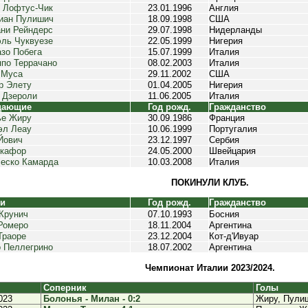
 Лофтус-Чик
23.01.1996
Англия
иан Пулишич
18.09.1998
США
ни Рейндерс
29.07.1998
Нидерланды
ль Чуквуезе
22.05.1999
Нигерия
зо Побега
15.07.1999
Италия
по Террачано
08.02.2003
Италия
 Муса
29.11.2002
США
р Элету
01.04.2005
Нигерия
 Дзероли
11.06.2005
Италия
дающие
Год рожд.
Гражданство
ье Жиру
30.09.1986
Франция
эл Леау
10.06.1999
Португалия
Йович
23.12.1997
Сербия
Окафор
24.05.2000
Швейцария
еско Камарда
10.03.2008
Италия
ПОКИНУЛИ КЛУБ.
ки
Год рожд.
Гражданство
Крунич
07.10.1993
Босния
Ромеро
18.11.2004
Аргентина
Траоре
23.12.2004
Кот-д'Ивуар
 Пеллегрино
18.07.2002
Аргентина
Чемпионат Италии 2023/2024.
Соперник
Голы
023
Болонья - Милан - 0:2
Жиру, Пули