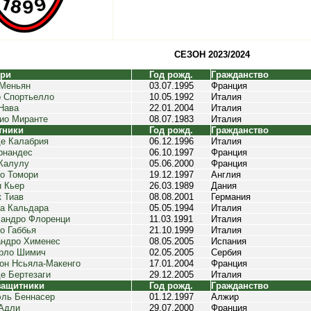
СЕЗОН 2023/2024
ари
Год рожд.
Гражданство
Меньян
03.07.1995
Франция
 Спортьелло
10.05.1992
Италия
Нава
22.01.2004
Италия
ио Миранте
08.07.1983
Италия
тники
Год рожд.
Гражданство
е Калабрия
06.12.1996
Италия
рнандес
06.10.1997
Франция
Калулу
05.06.2000
Франция
о Томори
19.12.1997
Англия
 Кьер
26.03.1989
Дания
 Тиав
08.08.2001
Германия
а Кальдара
05.05.1994
Италия
андро Флоренци
11.03.1991
Италия
о Габбья
21.10.1999
Италия
ндро Хименес
08.05.2005
Испания
рло Шимич
02.05.2005
Сербия
он Нсьяла-Макенго
17.01.2004
Франция
е Бертезаги
29.12.2005
Италия
защитники
Год рожд.
Гражданство
ль Беннасер
01.12.1997
Алжир
Адли
29.07.2000
Франция