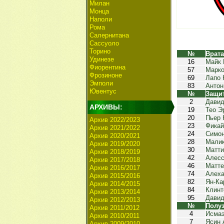
Милан
Монца
Наполи
Рома
Салернитана
Сассуоло
Торино
№
Врат
Удинезе
16
Майк 
Фиорентина
57
Марко
Фрозиноне
69
Лапо 
Эмполи
83
Антон
Ювентус
№
Защи
2
Давид
АРХИВЫ:
19
Тео Э
20
Пьер 
Архив 2022/2023
23
Фикай
Архив 2021/2022
24
Симон
Архив 2020/2021
28
Малик
Архив 2019/2020
30
Матти
Архив 2018/2019
42
Алесс
Архив 2017/2018
46
Матте
Архив 2016/2017
74
Алеха
Архив 2015/2016
82
Ян-Ка
Архив 2014/2015
84
Клинт
Архив 2013/2014
95
Давид
Архив 2012/2013
№
Полу
Архив 2011/2012
4
Исмаэ
Архив 2010/2011
7
Ясин 
Архив 2009/2010