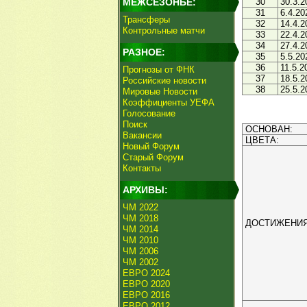
МЕЖСЕЗОНЬЕ:
30
30.3.2
31
6.4.20
Трансферы
32
14.4.2
Контрольные матчи
33
22.4.2
34
27.4.2
РАЗНОЕ:
35
5.5.20
36
11.5.2
Прогнозы от ФНК
37
18.5.2
Российские новости
38
25.5.2
Мировые Новости
Коэффициенты УЕФА
Голосование
Поиск
ОСНОВАН:
Вакансии
ЦВЕТА:
Новый Форум
Старый Форум
Контакты
АРХИВЫ:
ЧМ 2022
ЧМ 2018
ДОСТИЖЕНИЯ
ЧМ 2014
ЧМ 2010
ЧМ 2006
ЧМ 2002
ЕВРО 2024
ЕВРО 2020
ЕВРО 2016
ЕВРО 2012