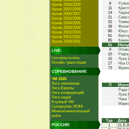
8
Рубен
Архив 2008/2009
11
Крист
Архив 2007/2008
14
Тиджа
Архив 2006/2007
21
Самуэ
Архив 2005/2006
32
Томма
Архив 2004/2005
38
Филип
Архив 2003/2004
80
Юнус
Архив 2002/2003
81
Викто
Архив 2001/2002
85
Кевин
Архив 2000/2001
№
Напа
9
Олив
LIVE:
10
Рафа
Live-результаты
15
Лука 
Онлайн трансляции
17
Ноа 
73
Франч
СОРЕВНОВАНИЯ:
ЧМ 2026
Лига чемпионов
П
Игро
Лига Европы
Раде 
Лига конференций
Лука 
Лига наций
Чака 
Клубный ЧМ
Марко
Суперкубок УЕФА
Межконтинентальный
кубок
Тур
Дата
РОССИЯ:
1
21.8.2