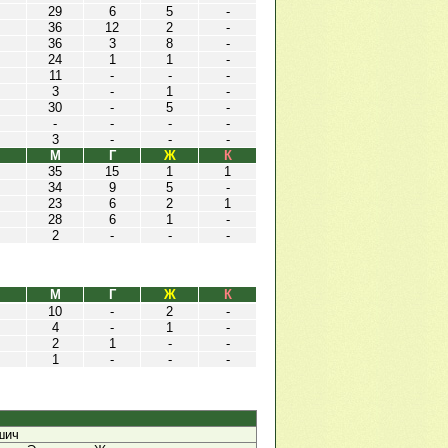
29
6
5
-
36
12
2
-
36
3
8
-
24
1
1
-
11
-
-
-
3
-
1
-
30
-
5
-
-
-
-
-
3
-
-
-
М
Г
Ж
К
35
15
1
1
34
9
5
-
23
6
2
1
28
6
1
-
2
-
-
-
М
Г
Ж
К
10
-
2
-
4
-
1
-
2
1
-
-
1
-
-
-
шич