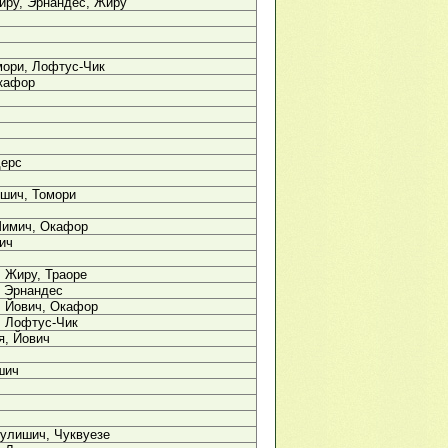
иру, Эрнандес, Жиру
мори, Лофтус-Чик
кафор
дерс
шич, Томори
ч
Шимич, Окафор
ич
 Жиру, Траоре
, Эрнандес
, Йович, Окафор
, Лофтус-Чик
я, Йович
шич
улишич, Чуквуезе